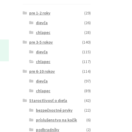
pre 1-2 roky
(29)
dievča
(26)
chlapec
(28)
pre 3-5 rokov
(140)
dievča
(115)
chlapec
(117)
pre 6-10 rokov
(114)
dievča
(97)
chlapec
(89)
Starostlivosť o dieťa
(42)
bezpečnostné prvky
(22)
príslušenstvo na kočík
(6)
podbradníky
(2)