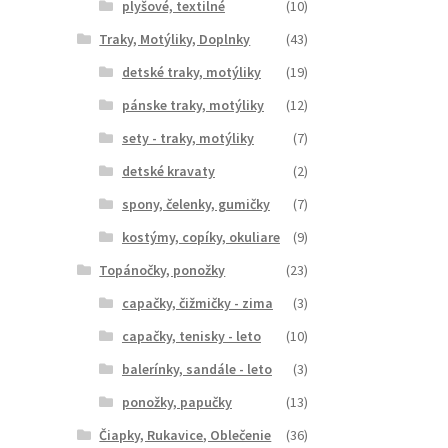
plyšové, textilné
(10)
Traky, Motýliky, Doplnky
(43)
detské traky, motýliky
(19)
pánske traky, motýliky
(12)
sety - traky, motýliky
(7)
detské kravaty
(2)
spony, čelenky, gumičky
(7)
kostýmy, copíky, okuliare
(9)
Topánočky, ponožky
(23)
capačky, čižmičky - zima
(3)
capačky, tenisky - leto
(10)
balerínky, sandále - leto
(3)
ponožky, papučky
(13)
Čiapky, Rukavice, Oblečenie
(36)