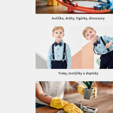
Autíčka, dráhy, figúrky, dinosaury
Traky, motýliky a doplnky