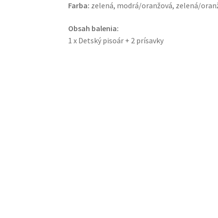
Farba:
zelená, modrá/oranžová, zelená/oran
Obsah balenia:
1 x Detský pisoár + 2 prísavky