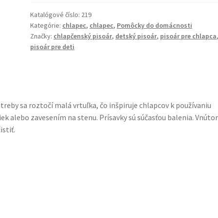
Žabka
pre
Katalógové číslo:
219
Kategórie:
chlapec
,
chlapec
,
Pomôcky do domácnosti
chlapcov
Značky:
chlapčenský pisoár
,
detský pisoár
,
pisoár pre chlapca
(rôzne
pisoár pre deti
farby)
treby sa roztočí malá vrtuľka, čo inšpiruje chlapcov k používaniu
iek alebo zavesením na stenu. Prísavky sú súčasťou balenia. Vnúto
stiť.