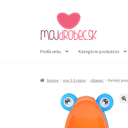
Preskočiť
Preskočiť
na
na
navigáciu
obsah
Podľa veku
Kategórie produktov
Domov
pre 3-5 rokov
chlapec
Detský piso