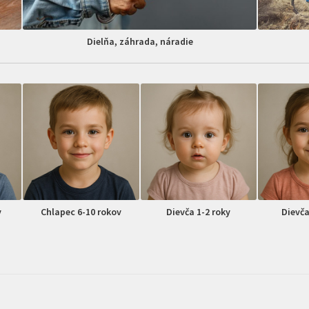
Dielňa, záhrada, náradie
v
Chlapec 6-10 rokov
Dievča 1-2 roky
Dievča