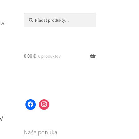
Hľadať:
Vyhľadávanie
0€!
0.00
€
0 produktov
v
Naša ponuka