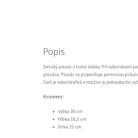
Popis
Detský pisoár v tvare žabky. Pri vykonávaní po
pisoára. Pisoár sa pripevňuje pomocou prísav
časť je vyberateľná a možno ju jednoducho vyči
Rozmery:
výška 30 cm
hĺbka 16,5 cm
šírka 21 cm