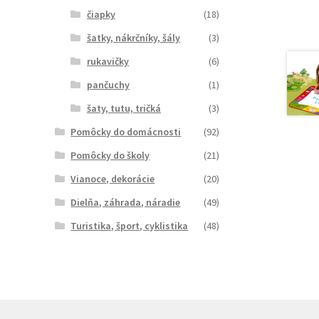
čiapky
(18)
šatky, nákrčníky, šály
(3)
rukavičky
(6)
pančuchy
(1)
šaty, tutu, tričká
(3)
Pomôcky do domácnosti
(92)
Pomôcky do školy
(21)
Vianoce, dekorácie
(20)
Dielňa, záhrada, náradie
(49)
Turistika, šport, cyklistika
(48)