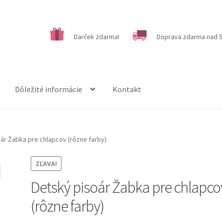
Darček zdarma!
Doprava zdarma nad 5
Dôležité informácie
Kontakt
ár Žabka pre chlapcov (rôzne farby)
ZĽAVA!
Detský pisoár Žabka pre chlapco
(rôzne farby)