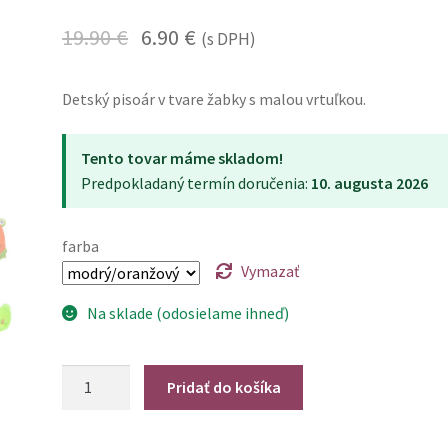
19.90
€
6.90
€
(s DPH)
Detský pisoár v tvare žabky s malou vrtuľkou.
Tento tovar máme skladom!
Predpokladaný termín doručenia:
10. augusta 2026
farba
Vymazať
Na sklade (odosielame ihneď)
množstvo
Pridať do košíka
Detský
pisoár