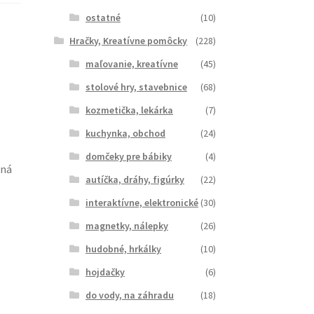
ostatné
(10)
Hračky, Kreatívne pomôcky
(228)
,
maľovanie, kreatívne
(45)
stolové hry, stavebnice
(68)
kozmetička, lekárka
(7)
kuchynka, obchod
(24)
domčeky pre bábiky
(4)
rná
autíčka, dráhy, figúrky
(22)
interaktívne, elektronické
(30)
magnetky, nálepky
(26)
hudobné, hrkálky
(10)
hojdačky
(6)
do vody, na záhradu
(18)