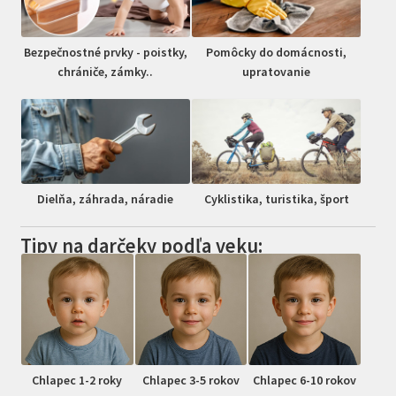
Bezpečnostné prvky - poistky,
Pomôcky do domácnosti,
chrániče, zámky..
upratovanie
Dielňa, záhrada, náradie
Cyklistika, turistika, šport
Tipy na darčeky podľa veku:
Chlapec 1-2 roky
Chlapec 3-5 rokov
Chlapec 6-10 rokov