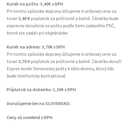
Kuriér na poštu: 3,40€ s DPH
Ochrana osobných údajov
Pri tomto spôsobe dopravy účtujeme k celkovej cene za
tovar
3,40 €
poplatok za poštovné a balné. Zásielka bude
Bezpečný nákup
expresne doručená na poštu podľa Vami zadaného PSČ,
ktoré ste zadali pri objednávke.
Kontakt
Kuriér na adresu: 3,70€ s DPH
Pri tomto spôsobe dopravy účtujeme k celkovej cene za
tovar
3,70 €
poplatok za poštovné a balné. Zásielku doručí
Expres kuriér Slovenskej pošty k Vám domov, ktorý Vás
bude telefonicky kontaktovať.
Príplatok za dobierku: 1,30€ s DPH
Doručujeme len na SLOVENSKO.
Ceny sú uvedené s DPH.