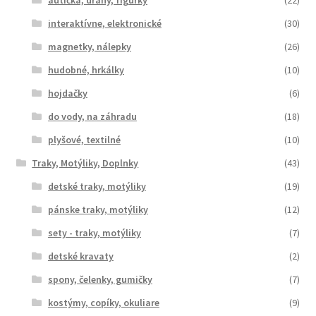
autíčka, dráhy, figúrky
(22)
interaktívne, elektronické
(30)
magnetky, nálepky
(26)
hudobné, hrkálky
(10)
hojdačky
(6)
do vody, na záhradu
(18)
plyšové, textilné
(10)
Traky, Motýliky, Doplnky
(43)
detské traky, motýliky
(19)
pánske traky, motýliky
(12)
sety - traky, motýliky
(7)
detské kravaty
(2)
spony, čelenky, gumičky
(7)
kostýmy, copíky, okuliare
(9)