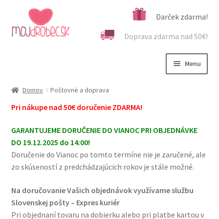
Preskočiť
Preskočiť
Darček zdarma!
na
na
Doprava zdarma nad 50€!
navigáciu
obsah
Menu
Rozbali
Podľa veku
Domov
Poštovné a doprava
podrad
Pri nákupe nad 50€ doručenie ZDARMA!
menu
Rozbali
Kategórie produktov
podrad
GARANTUJEME DORUČENIE DO VIANOC PRI OBJEDNÁVKE
menu
Rozbali
Dôležité informácie
DO 19.12.2025 do 14:00!
podrad
Doručenie do Vianoc po tomto termíne nie je zaručené, ale
menu
Darček zdarma
zo skúseností z predchádzajúcich rokov je stále možné.
Na doručovanie Vašich objednávok využívame službu
Sledovanie objednávky
Slovenskej pošty – Expres kuriér
Pri objednaní tovaru na dobierku alebo pri platbe kartou v
Poštovné a doručenie