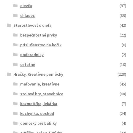
dievča
(97)
chlapec
(89)
Starostlivosť o dieťa
(42)
bezpečnostné prvky
(22)
príslušenstvo na kočík
(6)
podbradníky
(2)
ostatné
(10)
Hračky, Kreatívne pomôcky
(228)
maľovanie, kreatívne
(45)
stolové hry, stavebnice
(68)
kozmetička, lekárka
(7)
kuchynka, obchod
(24)
domčeky pre bábiky
(4)