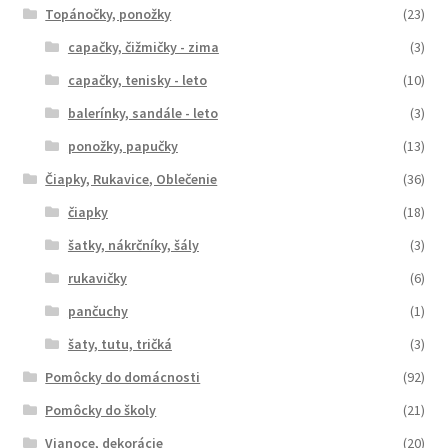
Topánočky, ponožky
(23)
capačky, čižmičky - zima
(3)
capačky, tenisky - leto
(10)
balerínky, sandále - leto
(3)
ponožky, papučky
(13)
Čiapky, Rukavice, Oblečenie
(36)
čiapky
(18)
šatky, nákrčníky, šály
(3)
rukavičky
(6)
pančuchy
(1)
šaty, tutu, tričká
(3)
Pomôcky do domácnosti
(92)
Pomôcky do školy
(21)
Vianoce, dekorácie
(20)