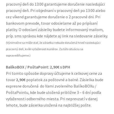
pracovný deň do 13:00 garantujeme doručenie nasledujúci
pracovný deň. Pri objednaní v pracovný deň po 13:00 alebo
Odstúpenie od zmluvy
cez víkend garantujeme doručenie o 2 pracovné dni. Pri
bankovom prevode, tovar odosielame až po pripísaní
Obchodné podmienky
platby. O odoslaní zásielky budete informovaný mailom,
príp. sms správou kde nájdete aj link na sledovanie zásielky.
Reklamačný poriadok
(Výnimočne sa môže stať, že zásielka nebude doručená hneď nasledujúci
pracovný deň, kvôli vyťaženosti kuriérov. Za túto situáciu sa
Nedoručená zásielka
ospravedlňujeme.)
Prečo nakupovať u nás?
BalíkoBOX / PoštaPoint: 2,90€ s DPH
Pri tomto spôsobe dopravy účtujeme k celkovej cene za
Ako postupovať pri nákupe?
tovar
2,90€
poplatok za poštovné a balné. Zásielka bude
expresne doručená do Vami zvoleného BalíkoBOXu /
PoštaPointu, kde bude uložená približne 3 – 6 dní podľa
Ako zaplatiť
vyťaženosti odberného miesta. Pri neprevzatí v danej
lehote, bude zásielka uložená na najbližšej pošte.
Používanie súborov cookie