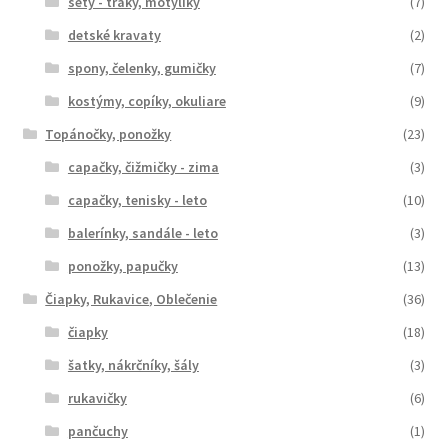
sety - traky, motýliky
(7)
detské kravaty
(2)
spony, čelenky, gumičky
(7)
kostýmy, copíky, okuliare
(9)
Topánočky, ponožky
(23)
capačky, čižmičky - zima
(3)
capačky, tenisky - leto
(10)
balerínky, sandále - leto
(3)
ponožky, papučky
(13)
Čiapky, Rukavice, Oblečenie
(36)
čiapky
(18)
šatky, nákrčníky, šály
(3)
rukavičky
(6)
pančuchy
(1)