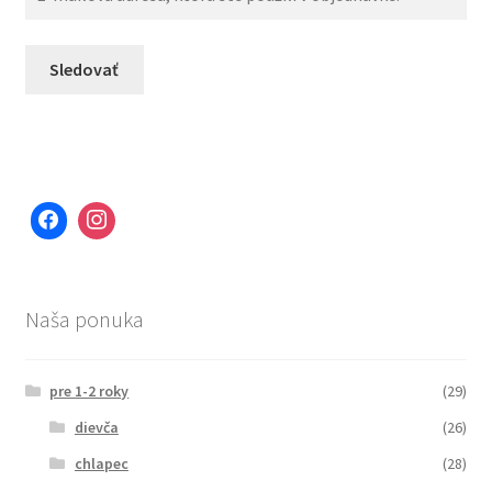
Odstúpenie od zmluvy
Sledovať
Obchodné podmienky
Reklamačný poriadok
Nedoručená zásielka
Prečo nakupovať u nás?
Naša ponuka
Ako postupovať pri nákupe?
pre 1-2 roky
(29)
Ako zaplatiť
dievča
(26)
Používanie súborov cookie
chlapec
(28)