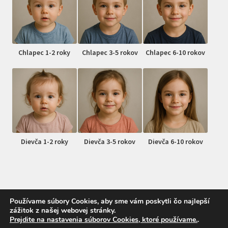
Chlapec 1-2 roky
Chlapec 3-5 rokov
Chlapec 6-10 rokov
Dievča 1-2 roky
Dievča 3-5 rokov
Dievča 6-10 rokov
Používame súbory Cookies, aby sme vám poskytli čo najlepší
zážitok z našej webovej stránky.
© MojDrobec.sk 2026
Prejdite na nastavenia súborov Cookies, ktoré používame.
.
Vytvorené pomocou Storefront a WooCommerce
.