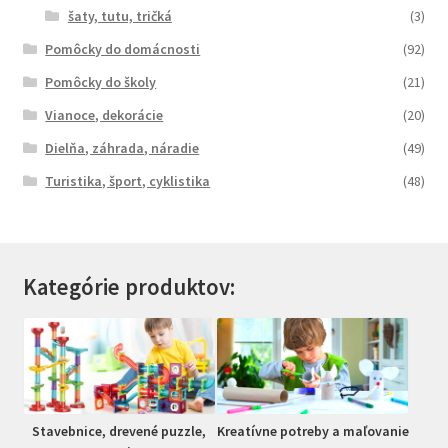
šaty, tutu, tričká
(3)
Pomôcky do domácnosti
(92)
Pomôcky do školy
(21)
Vianoce, dekorácie
(20)
Dielňa, záhrada, náradie
(49)
Turistika, šport, cyklistika
(48)
Kategórie produktov:
Stavebnice, drevené puzzle,
Kreatívne potreby a maľovanie