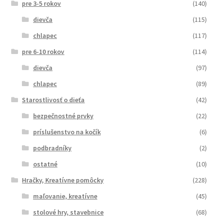
pre 3-5 rokov
(140)
Ochrana osobných údajov
dievča
(115)
chlapec
(117)
Bezpečný nákup
pre 6-10 rokov
(114)
Kontakt
dievča
(97)
chlapec
(89)
Starostlivosť o dieťa
(42)
bezpečnostné prvky
(22)
príslušenstvo na kočík
(6)
podbradníky
(2)
ostatné
(10)
Hračky, Kreatívne pomôcky
(228)
maľovanie, kreatívne
(45)
stolové hry, stavebnice
(68)