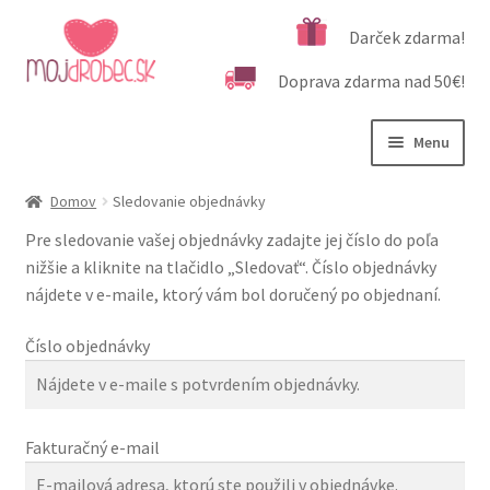
Preskočiť
Preskočiť
Darček zdarma!
na
na
Doprava zdarma nad 50€!
navigáciu
obsah
Menu
Rozbali
Podľa veku
Domov
Sledovanie objednávky
podrad
Pre sledovanie vašej objednávky zadajte jej číslo do poľa
menu
Rozbali
Kategórie produktov
nižšie a kliknite na tlačidlo „Sledovať“. Číslo objednávky
podrad
nájdete v e-maile, ktorý vám bol doručený po objednaní.
menu
Rozbali
Dôležité informácie
podrad
Číslo objednávky
menu
Darček zdarma
Sledovanie objednávky
Fakturačný e-mail
Poštovné a doručenie