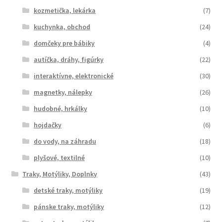
kozmetička, lekárka
(7)
kuchynka, obchod
(24)
domčeky pre bábiky
(4)
autíčka, dráhy, figúrky
(22)
interaktívne, elektronické
(30)
magnetky, nálepky
(26)
hudobné, hrkálky
(10)
hojdačky
(6)
do vody, na záhradu
(18)
plyšové, textilné
(10)
Traky, Motýliky, Doplnky
(43)
detské traky, motýliky
(19)
pánske traky, motýliky
(12)