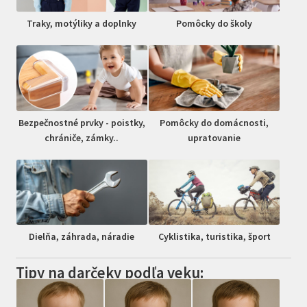
Traky, motýliky a doplnky
Pomôcky do školy
Bezpečnostné prvky - poistky,
Pomôcky do domácnosti,
chrániče, zámky..
upratovanie
Dielňa, záhrada, náradie
Cyklistika, turistika, šport
Tipy na darčeky podľa veku: