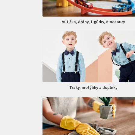
Autíčka, dráhy, figúrky, dinosaury
Traky, motýliky a doplnky