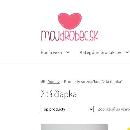
Preskočiť
Preskočiť
na
na
navigáciu
obsah
Podľa veku
Kategórie produktov
Domov
Produkty so značkou “žltá čiapka”
žltá čiapka
Zobrazujú sa všet