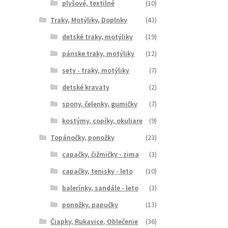
plyšové, textilné
(10)
Traky, Motýliky, Doplnky
(43)
detské traky, motýliky
(19)
pánske traky, motýliky
(12)
sety - traky, motýliky
(7)
detské kravaty
(2)
spony, čelenky, gumičky
(7)
kostýmy, copíky, okuliare
(9)
Topánočky, ponožky
(23)
capačky, čižmičky - zima
(3)
capačky, tenisky - leto
(10)
balerínky, sandále - leto
(3)
ponožky, papučky
(13)
Čiapky, Rukavice, Oblečenie
(36)