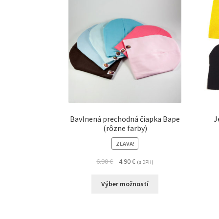
Bavlnená prechodná čiapka Bape
J
(rôzne farby)
ZĽAVA!
6.90
€
4.90
€
(s DPH)
Výber možností