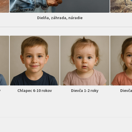
Dielňa, záhrada, náradie
v
Chlapec 6-10 rokov
Dievča 1-2 roky
Dievča