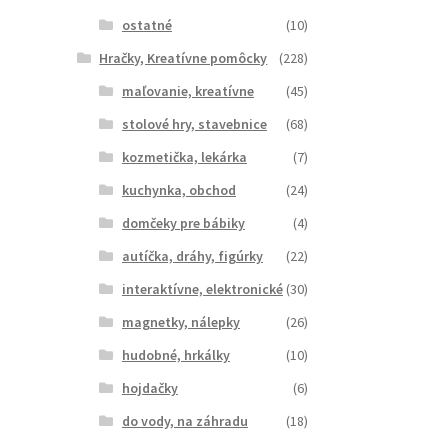
ostatné
(10)
Hračky, Kreatívne pomôcky
(228)
maľovanie, kreatívne
(45)
stolové hry, stavebnice
(68)
kozmetička, lekárka
(7)
kuchynka, obchod
(24)
domčeky pre bábiky
(4)
autíčka, dráhy, figúrky
(22)
interaktívne, elektronické
(30)
magnetky, nálepky
(26)
hudobné, hrkálky
(10)
hojdačky
(6)
do vody, na záhradu
(18)