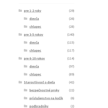
pre 1-2 roky
(29)
dievča
(26)
chlapec
(28)
pre 3-5 rokov
(140)
dievča
(115)
chlapec
(117)
pre 6-10 rokov
(114)
dievča
(97)
chlapec
(89)
Starostlivosť o dieťa
(42)
bezpečnostné prvky
(22)
príslušenstvo na kočík
(6)
podbradníky
(2)