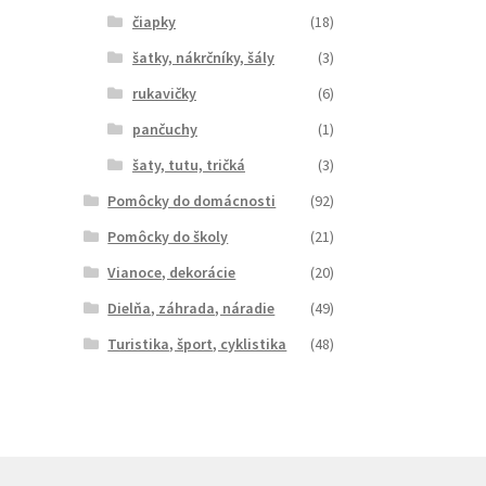
čiapky
(18)
šatky, nákrčníky, šály
(3)
rukavičky
(6)
pančuchy
(1)
šaty, tutu, tričká
(3)
Pomôcky do domácnosti
(92)
Pomôcky do školy
(21)
Vianoce, dekorácie
(20)
Dielňa, záhrada, náradie
(49)
Turistika, šport, cyklistika
(48)