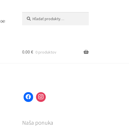
Hľadať:
Vyhľadávanie
0€!
0.00
€
0 produktov
Naša ponuka