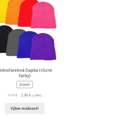
ednofarebná čiapka (rôzne
farby)
ZĽAVA!
5.90
€
2.90
€
(s DPH)
Výber možností