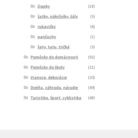
čiapky
(18)
šatky, nákrčníky, šály
(3)
rukavičky
(6)
pančuchy
(1)
šaty, tutu, tričká
(3)
Pomôcky do domácnosti
(92)
Pomôcky do školy
(21)
Vianoce, dekorácie
(20)
Dielňa, záhrada, náradie
(49)
Turistika, šport, cyklistika
(48)