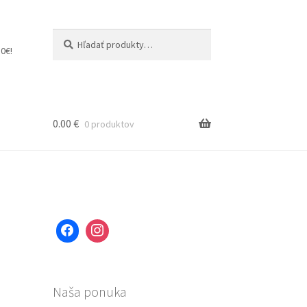
Hľadať:
Vyhľadávanie
0€!
0.00
€
0 produktov
Naša ponuka