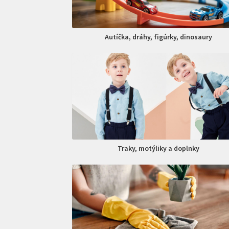
Autíčka, dráhy, figúrky, dinosaury
Traky, motýliky a doplnky