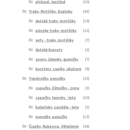
plyšové, textilné
(10)
Traky, Motýliky, Doplnky
(43)
detské traky, motýliky
(19)
pánske traky, motýliky
(12)
sety - traky, motýliky
(7)
detské kravaty
(2)
spony, čelenky, gumičky
(7)
kostýmy, copíky, okuliare
(9)
Topánočky, ponožky
(23)
capačky, čižmičky - zima
(3)
capačky, tenisky - leto
(10)
balerínky, sandále - leto
(3)
ponožky, papučky
(13)
Čiapky, Rukavice, Oblečenie
(36)