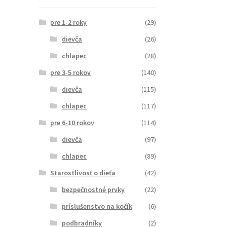
pre 1-2 roky
(29)
dievča
(26)
chlapec
(28)
pre 3-5 rokov
(140)
dievča
(115)
chlapec
(117)
pre 6-10 rokov
(114)
dievča
(97)
chlapec
(89)
Starostlivosť o dieťa
(42)
bezpečnostné prvky
(22)
príslušenstvo na kočík
(6)
podbradníky
(2)