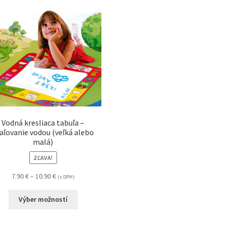
Vodná kresliaca tabuľa –
ľovanie vodou (veľká alebo
malá)
ZĽAVA!
7.90
€
–
10.90
€
(s DPH)
Výber možností