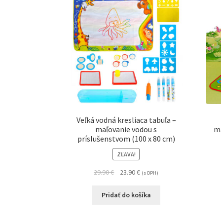
Veľká vodná kresliaca tabuľa –
maľovanie vodou s
ma
príslušenstvom (100 x 80 cm)
ZĽAVA!
29.90
€
23.90
€
(s DPH)
Pridať do košíka