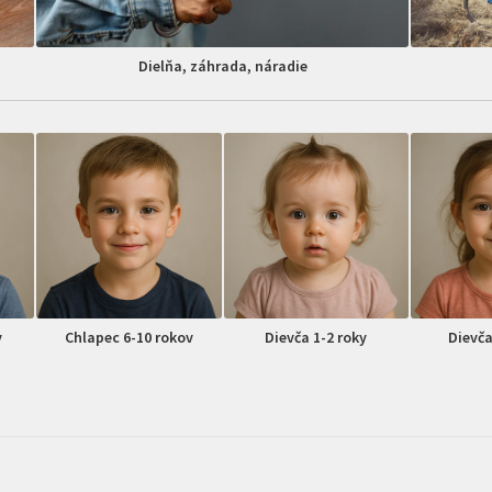
Dielňa, záhrada, náradie
v
Chlapec 6-10 rokov
Dievča 1-2 roky
Dievča