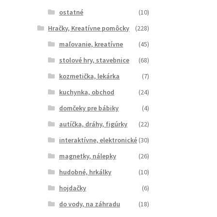
ostatné
(10)
Hračky, Kreatívne pomôcky
(228)
maľovanie, kreatívne
(45)
stolové hry, stavebnice
(68)
kozmetička, lekárka
(7)
kuchynka, obchod
(24)
domčeky pre bábiky
(4)
autíčka, dráhy, figúrky
(22)
interaktívne, elektronické
(30)
magnetky, nálepky
(26)
hudobné, hrkálky
(10)
hojdačky
(6)
do vody, na záhradu
(18)