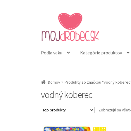
Preskočiť
Preskočiť
na
na
navigáciu
obsah
Podľa veku
Kategórie produktov
Domov
Produkty so značkou “vodný koberec
vodný koberec
Zobrazujú sa všet