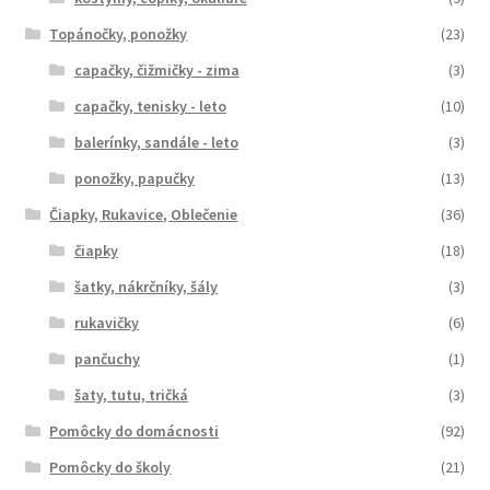
Topánočky, ponožky
(23)
capačky, čižmičky - zima
(3)
capačky, tenisky - leto
(10)
balerínky, sandále - leto
(3)
ponožky, papučky
(13)
Čiapky, Rukavice, Oblečenie
(36)
čiapky
(18)
šatky, nákrčníky, šály
(3)
rukavičky
(6)
pančuchy
(1)
šaty, tutu, tričká
(3)
Pomôcky do domácnosti
(92)
Pomôcky do školy
(21)