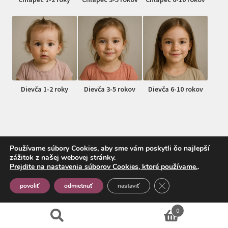
Dievča 1-2 roky
Dievča 3-5 rokov
Dievča 6-10 rokov
Používame súbory Cookies, aby sme vám poskytli čo najlepší
zážitok z našej webovej stránky.
© MojDrobec.sk 2026
Prejdite na nastavenia súborov Cookies, ktoré používame.
.
Vytvorené pomocou Storefront a WooCommerce
.
Close GDPR Cookie
povoliť
odmietnuť
nastaviť
0
Hľadať:
Vyhľadávanie