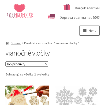
Preskočiť
Preskočiť
Darček zdarma!
na
na
Doprava zdarma nad 50€!
navigáciu
obsah
Menu
Rozbali
Podľa veku
Domov
Produkty so značkou “vianočné vločky”
podrad
vianočné vločky
menu
Rozbali
Kategórie produktov
podrad
menu
Rozbali
Dôležité informácie
podrad
Zobrazujú sa všetky 2 výsledky
menu
Kontakt