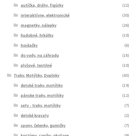
autíčka, dráhy, figúrky
(22)
interaktívne, elektronické
(30)
magnetky, nálepky
(26)
hudobné, hrkálky
(10)
hojdačky
(6)
do vody, na záhradu
(18)
plyšové, textilné
(10)
Traky, Motýliky, Doplnky
(43)
detské traky, motýliky
(19)
pánske traky, motýliky
(12)
sety - traky, motýliky
(7)
detské kravaty
(2)
spony, čelenky, gumičky
(7)
kostýmy, copíky, okuliare
(9)