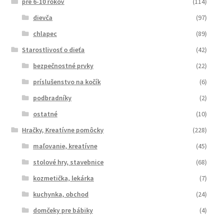
pre 6-10 rokov
(114)
dievča
(97)
chlapec
(89)
Starostlivosť o dieťa
(42)
bezpečnostné prvky
(22)
príslušenstvo na kočík
(6)
podbradníky
(2)
ostatné
(10)
Hračky, Kreatívne pomôcky
(228)
maľovanie, kreatívne
(45)
stolové hry, stavebnice
(68)
kozmetička, lekárka
(7)
kuchynka, obchod
(24)
domčeky pre bábiky
(4)