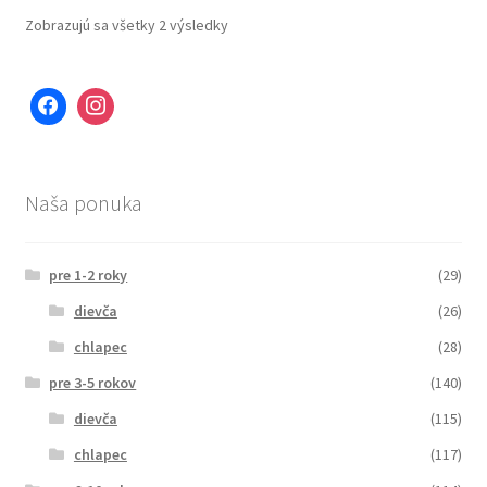
Zobrazujú sa všetky 2 výsledky
Naša ponuka
pre 1-2 roky
(29)
dievča
(26)
chlapec
(28)
pre 3-5 rokov
(140)
dievča
(115)
chlapec
(117)