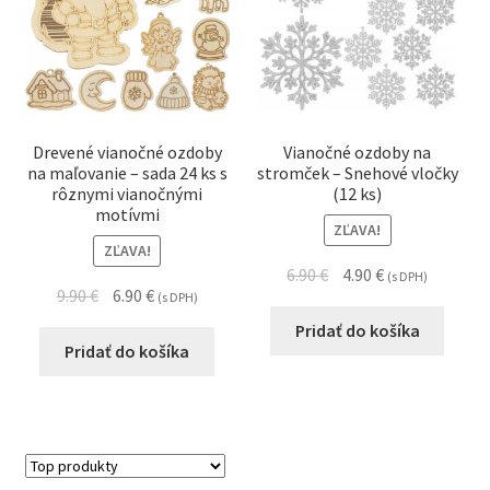
Drevené vianočné ozdoby
Vianočné ozdoby na
na maľovanie – sada 24 ks s
stromček – Snehové vločky
rôznymi vianočnými
(12 ks)
motívmi
ZĽAVA!
ZĽAVA!
6.90
€
4.90
€
(s DPH)
9.90
€
6.90
€
(s DPH)
Pridať do košíka
Pridať do košíka