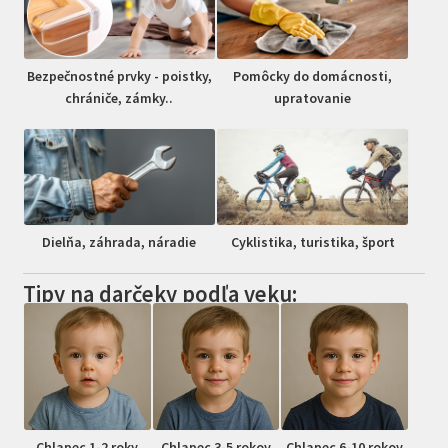
Bezpečnostné prvky - poistky,
Pomôcky do domácnosti,
chrániče, zámky..
upratovanie
Dielňa, záhrada, náradie
Cyklistika, turistika, šport
Tipy na darčeky podľa veku:
Chlapec 1-2 roky
Chlapec 3-5 rokov
Chlapec 6-10 rokov