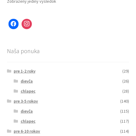
Zobrazený jediný výsledok
Naša ponuka
pre 1-2 roky
(29)
dievča
(26)
chlapec
(28)
pre 3-5 rokov
(140)
dievča
(115)
chlapec
(117)
pre 6-10 rokov
(114)