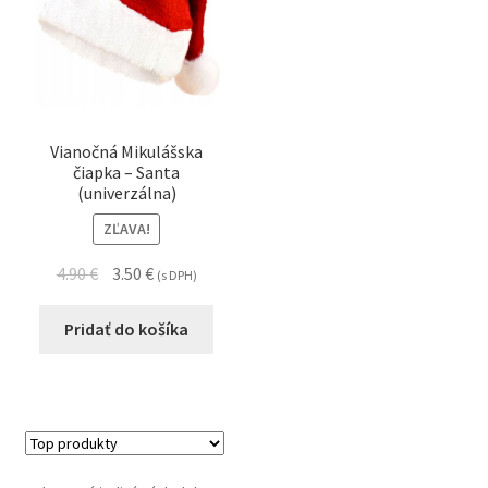
Vianočná Mikulášska
čiapka – Santa
(univerzálna)
ZĽAVA!
4.90
€
3.50
€
(s DPH)
Pridať do košíka