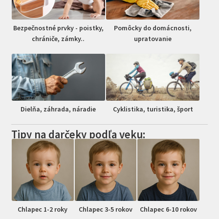
Bezpečnostné prvky - poistky,
Pomôcky do domácnosti,
chrániče, zámky..
upratovanie
Dielňa, záhrada, náradie
Cyklistika, turistika, šport
Tipy na darčeky podľa veku:
Chlapec 1-2 roky
Chlapec 3-5 rokov
Chlapec 6-10 rokov