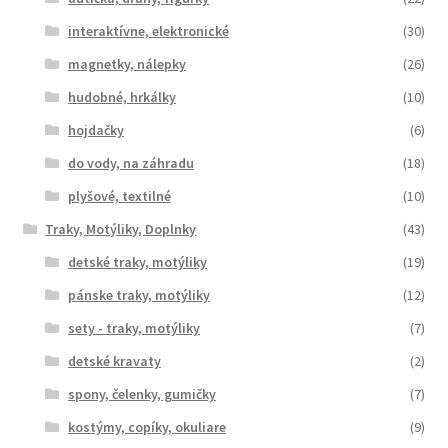
interaktívne, elektronické
(30)
magnetky, nálepky
(26)
hudobné, hrkálky
(10)
hojdačky
(6)
do vody, na záhradu
(18)
plyšové, textilné
(10)
Traky, Motýliky, Doplnky
(43)
detské traky, motýliky
(19)
pánske traky, motýliky
(12)
sety - traky, motýliky
(7)
detské kravaty
(2)
spony, čelenky, gumičky
(7)
kostýmy, copíky, okuliare
(9)