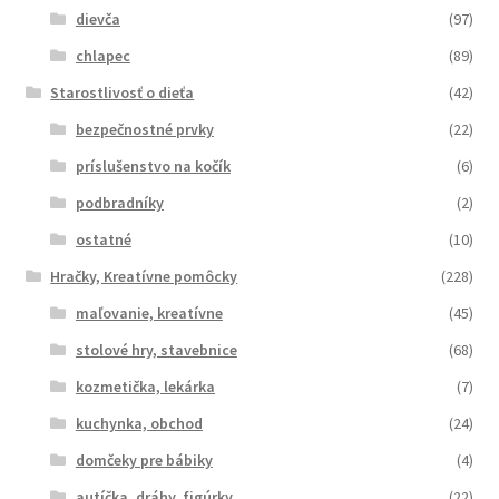
dievča
(97)
chlapec
(89)
Starostlivosť o dieťa
(42)
bezpečnostné prvky
(22)
príslušenstvo na kočík
(6)
podbradníky
(2)
ostatné
(10)
Hračky, Kreatívne pomôcky
(228)
maľovanie, kreatívne
(45)
stolové hry, stavebnice
(68)
kozmetička, lekárka
(7)
kuchynka, obchod
(24)
domčeky pre bábiky
(4)
autíčka, dráhy, figúrky
(22)