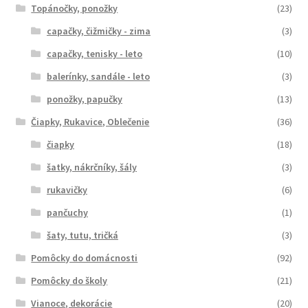
Topánočky, ponožky
(23)
capačky, čižmičky - zima
(3)
capačky, tenisky - leto
(10)
balerínky, sandále - leto
(3)
ponožky, papučky
(13)
Čiapky, Rukavice, Oblečenie
(36)
čiapky
(18)
šatky, nákrčníky, šály
(3)
rukavičky
(6)
pančuchy
(1)
šaty, tutu, tričká
(3)
Pomôcky do domácnosti
(92)
Pomôcky do školy
(21)
Vianoce, dekorácie
(20)