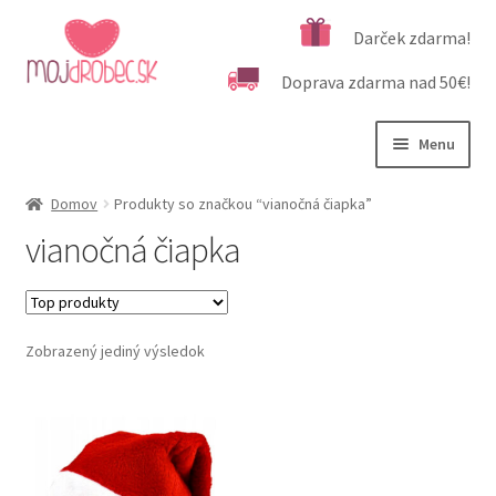
Preskočiť
Preskočiť
Darček zdarma!
na
na
Doprava zdarma nad 50€!
navigáciu
obsah
Menu
Rozbali
Podľa veku
Domov
Produkty so značkou “vianočná čiapka”
podrad
vianočná čiapka
menu
Rozbali
Kategórie produktov
podrad
menu
Rozbali
Dôležité informácie
podrad
Zobrazený jediný výsledok
menu
Kontakt