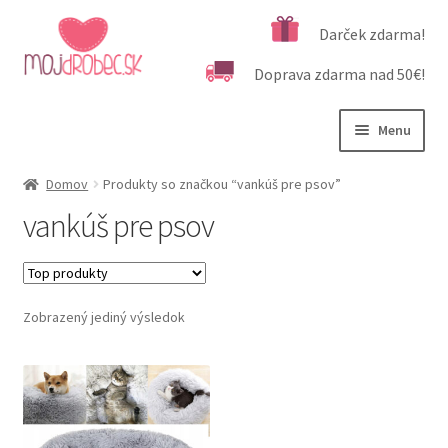
Preskočiť
Preskočiť
Darček zdarma!
na
na
Doprava zdarma nad 50€!
navigáciu
obsah
Menu
Rozbali
Podľa veku
Domov
Produkty so značkou “vankúš pre psov”
podrad
vankúš pre psov
menu
Rozbali
Kategórie produktov
podrad
menu
Rozbali
Dôležité informácie
podrad
Zobrazený jediný výsledok
menu
Kontakt