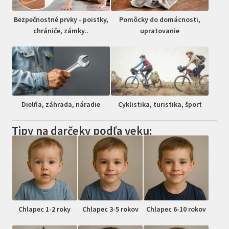
Bezpečnostné prvky - poistky,
Pomôcky do domácnosti,
chrániče, zámky..
upratovanie
Dielňa, záhrada, náradie
Cyklistika, turistika, šport
Tipy na darčeky podľa veku:
Chlapec 1-2 roky
Chlapec 3-5 rokov
Chlapec 6-10 rokov