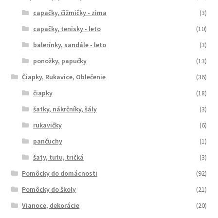
capačky, čižmičky - zima
(3)
capačky, tenisky - leto
(10)
balerínky, sandále - leto
(3)
ponožky, papučky
(13)
Čiapky, Rukavice, Oblečenie
(36)
čiapky
(18)
šatky, nákrčníky, šály
(3)
rukavičky
(6)
pančuchy
(1)
šaty, tutu, tričká
(3)
Pomôcky do domácnosti
(92)
Pomôcky do školy
(21)
Vianoce, dekorácie
(20)