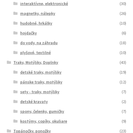
interaktívne, elektronické
(30)
magnetky, nálepky
(26)
hudobné, hrkálky
(10)
hojdačky
(6)
do vody, na záhradu
(18)
plyšové, textilné
(10)
Traky, Motýliky, Doplnky
(43)
detské traky, motýliky
(19)
pánske traky, motýliky
(12)
sety - traky, motýliky
(7)
detské kravaty
(2)
spony, čelenky, gumičky
(7)
kostýmy, copíky, okuliare
(9)
Topánočky, ponožky
(23)