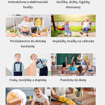
Interaktívne a elektronické
Autíčka, dráhy, figúrky,
hračky
dinosaury
Príslušenstvo do detskej
Hojdačky, hračky na záhradu
kuchynky
Traky, motýliky a doplnky
Pomôcky do školy