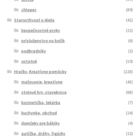
chlapec
(89)
Starostlivosť o dieťa
(42)
bezpečnostné prvky
(22)
príslušenstvo na kočík
(6)
podbradníky
(2)
ostatné
(10)
Hračky, Kreatívne pomôcky
(228)
maľovanie, kreatívne
(45)
stolové hry, stavebnice
(68)
kozmetička, lekárka
(7)
kuchynka, obchod
(24)
domčeky pre bábiky
(4)
autíčka, dráhy, figúrky
(22)