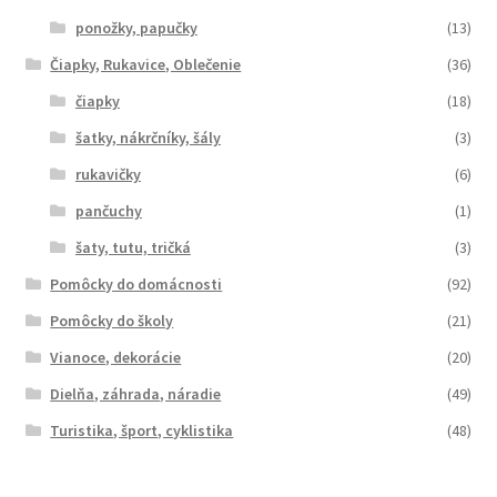
ponožky, papučky
(13)
Čiapky, Rukavice, Oblečenie
(36)
čiapky
(18)
šatky, nákrčníky, šály
(3)
rukavičky
(6)
pančuchy
(1)
šaty, tutu, tričká
(3)
Pomôcky do domácnosti
(92)
Pomôcky do školy
(21)
Vianoce, dekorácie
(20)
Dielňa, záhrada, náradie
(49)
Turistika, šport, cyklistika
(48)