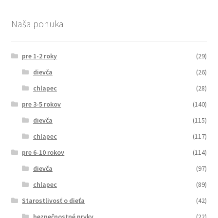
Naša ponuka
pre 1-2 roky
(29)
dievča
(26)
chlapec
(28)
pre 3-5 rokov
(140)
dievča
(115)
chlapec
(117)
pre 6-10 rokov
(114)
dievča
(97)
chlapec
(89)
Starostlivosť o dieťa
(42)
bezpečnostné prvky
(22)