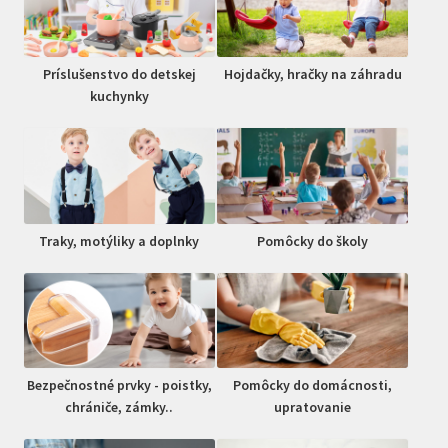
Príslušenstvo do detskej
Hojdačky, hračky na záhradu
kuchynky
Traky, motýliky a doplnky
Pomôcky do školy
Bezpečnostné prvky - poistky,
Pomôcky do domácnosti,
chrániče, zámky..
upratovanie