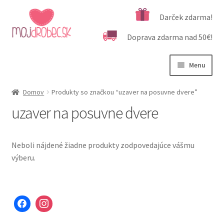
Preskočiť
Preskočiť
Darček zdarma!
na
na
Doprava zdarma nad 50€!
navigáciu
obsah
Menu
Rozbali
Podľa veku
Domov
Produkty so značkou “uzaver na posuvne dvere”
podrad
uzaver na posuvne dvere
menu
Rozbali
Kategórie produktov
podrad
menu
Rozbali
Dôležité informácie
Neboli nájdené žiadne produkty zodpovedajúce vášmu
podrad
výberu.
menu
Kontakt