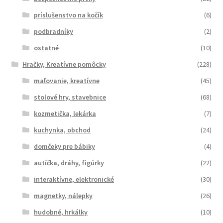
príslušenstvo na kočík
(6)
podbradníky
(2)
ostatné
(10)
Hračky, Kreatívne pomôcky
(228)
maľovanie, kreatívne
(45)
stolové hry, stavebnice
(68)
kozmetička, lekárka
(7)
kuchynka, obchod
(24)
domčeky pre bábiky
(4)
autíčka, dráhy, figúrky
(22)
interaktívne, elektronické
(30)
magnetky, nálepky
(26)
hudobné, hrkálky
(10)