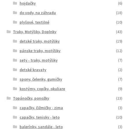
hojdačky
(6)
do vody, na záhradu
(18)
plyšové, textilné
(10)
Traky, Motýliky, Doplnky
(43)
detské traky, motýliky
(19)
pánske traky, motýliky
(12)
sety - traky, motýliky
(7)
detské kravaty
(2)
spony, čelenky, gumičky
(7)
kostýmy, copíky, okuliare
(9)
Topánočky, ponožky
(23)
capačky, čižmičky - zima
(3)
capačky, tenisky - leto
(10)
balerínky, sandále - leto
(3)