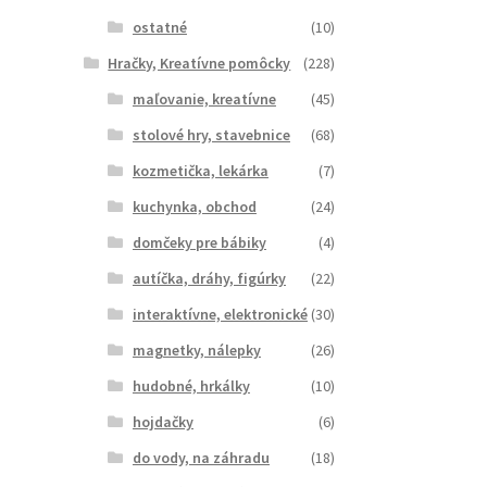
ostatné
(10)
Hračky, Kreatívne pomôcky
(228)
maľovanie, kreatívne
(45)
stolové hry, stavebnice
(68)
kozmetička, lekárka
(7)
kuchynka, obchod
(24)
domčeky pre bábiky
(4)
autíčka, dráhy, figúrky
(22)
interaktívne, elektronické
(30)
magnetky, nálepky
(26)
hudobné, hrkálky
(10)
hojdačky
(6)
do vody, na záhradu
(18)