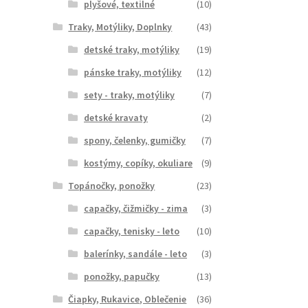
plyšové, textilné
(10)
Traky, Motýliky, Doplnky
(43)
detské traky, motýliky
(19)
pánske traky, motýliky
(12)
sety - traky, motýliky
(7)
detské kravaty
(2)
spony, čelenky, gumičky
(7)
kostýmy, copíky, okuliare
(9)
Topánočky, ponožky
(23)
capačky, čižmičky - zima
(3)
capačky, tenisky - leto
(10)
balerínky, sandále - leto
(3)
ponožky, papučky
(13)
Čiapky, Rukavice, Oblečenie
(36)