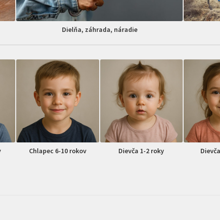
Dielňa, záhrada, náradie
v
Chlapec 6-10 rokov
Dievča 1-2 roky
Dievča