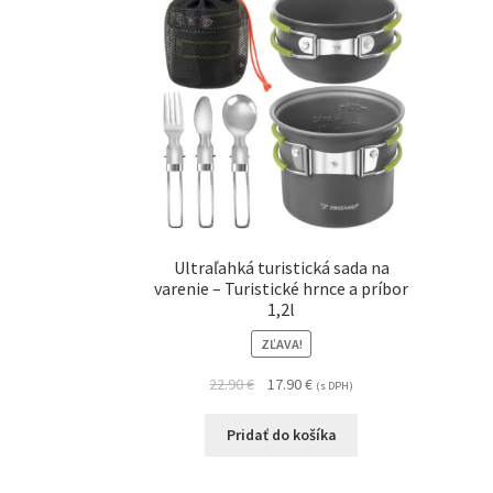
Ultraľahká turistická sada na
varenie – Turistické hrnce a príbor
1,2l
ZĽAVA!
22.90
€
17.90
€
(s DPH)
Pridať do košíka