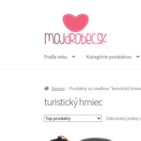
Preskočiť
Preskočiť
na
na
navigáciu
obsah
Podľa veku
Kategórie produktov
Domov
Produkty so značkou “turistický hrnie
turistický hrniec
Zobrazený jediný 