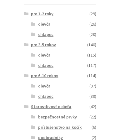
pre 1-2 roky
(29)
dievča
(26)
chlapec
(28)
pre 3-5 rokov
(140)
dievča
(115)
chlapec
(117)
pre 6-10 rokov
(114)
dievča
(97)
chlapec
(89)
Starostlivosť o dieťa
(42)
bezpečnostné prvky
(22)
príslušenstvo na kočík
(6)
podbradníky
(2)