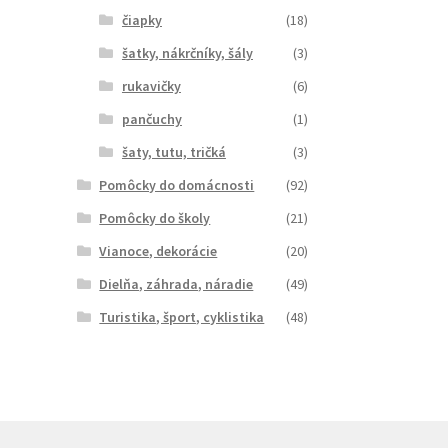
čiapky
(18)
šatky, nákrčníky, šály
(3)
rukavičky
(6)
pančuchy
(1)
šaty, tutu, tričká
(3)
Pomôcky do domácnosti
(92)
Pomôcky do školy
(21)
Vianoce, dekorácie
(20)
Dielňa, záhrada, náradie
(49)
Turistika, šport, cyklistika
(48)