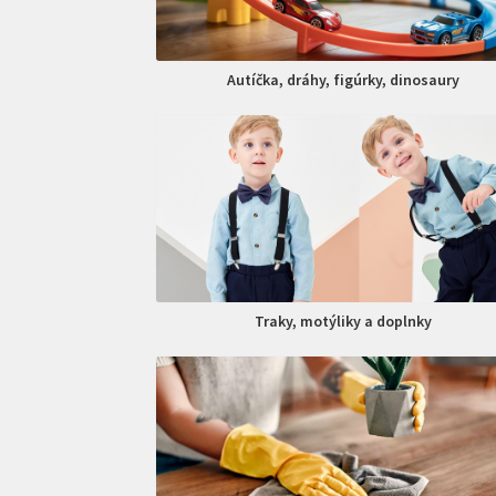
Autíčka, dráhy, figúrky, dinosaury
Traky, motýliky a doplnky