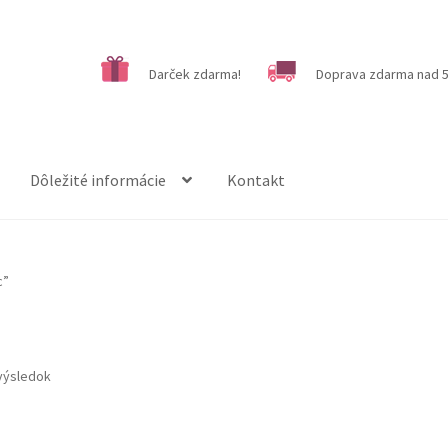
Darček zdarma!
Doprava zdarma nad 5
Dôležité informácie
Kontakt
c”
výsledok