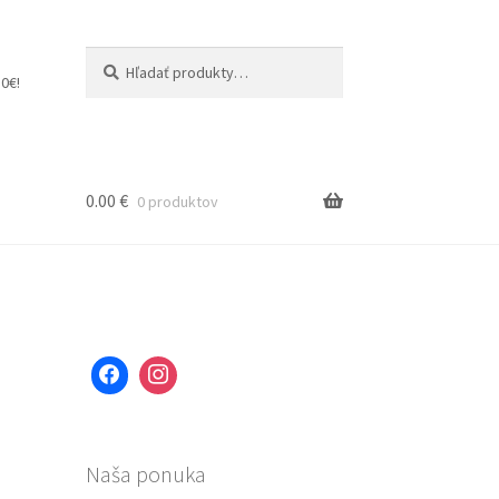
Hľadať:
Vyhľadávanie
0€!
0.00
€
0 produktov
Naša ponuka