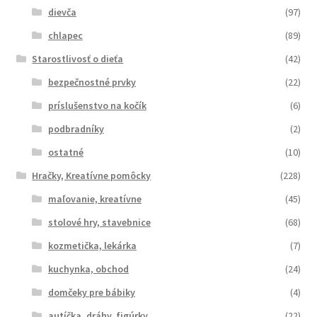
dievča
(97)
chlapec
(89)
Starostlivosť o dieťa
(42)
bezpečnostné prvky
(22)
príslušenstvo na kočík
(6)
podbradníky
(2)
ostatné
(10)
Hračky, Kreatívne pomôcky
(228)
maľovanie, kreatívne
(45)
stolové hry, stavebnice
(68)
kozmetička, lekárka
(7)
kuchynka, obchod
(24)
domčeky pre bábiky
(4)
autíčka, dráhy, figúrky
(22)