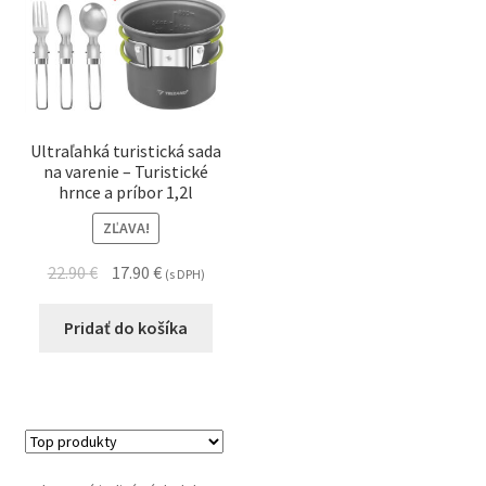
Ultraľahká turistická sada
na varenie – Turistické
hrnce a príbor 1,2l
ZĽAVA!
22.90
€
17.90
€
(s DPH)
Pridať do košíka