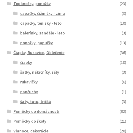
Topánočky, ponožky
(23)
capačky, čižmičky - zima
(3)
capačky, tenisky - leto
(10)
balerínky, sandále - leto
(3)
ponožky, papučky
(13)
Čiapky, Rukavice, Oblečenie
(36)
čiapky
(18)
šatky, nákrčníky, šály
(3)
rukavičky
(6)
pančuchy
(1)
šaty, tutu, tričká
(3)
Pomôcky do domácnosti
(92)
Pomôcky do školy
(21)
Vianoce, dekorácie
(20)