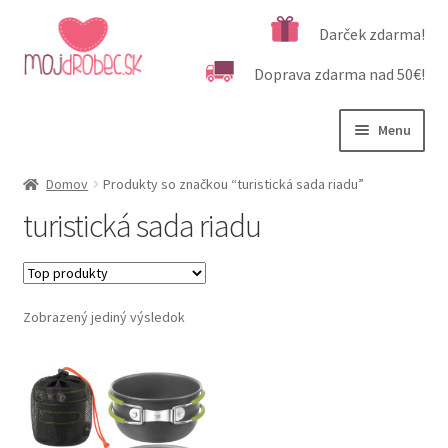
Preskočiť
Preskočiť
Darček zdarma!
na
na
Doprava zdarma nad 50€!
navigáciu
obsah
Menu
Rozbali
Podľa veku
Domov
Produkty so značkou “turistická sada riadu”
podrad
turistická sada riadu
menu
Rozbali
Kategórie produktov
podrad
menu
Rozbali
Dôležité informácie
podrad
Zobrazený jediný výsledok
menu
Kontakt