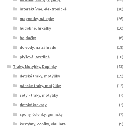
interaktívne, elektronické
(30)
magnetky, nálepky
(26)
hudobné, hrkálky
(10)
hojdačky
(6)
do vody, na záhradu
(18)
plyšové, textilné
(10)
Traky, Motýliky, Doplnky
(43)
detské traky, motýliky
(19)
pánske traky, motýliky
(12)
sety - traky, motýliky
(7)
detské kravaty
(2)
spony, čelenky, gumičky
(7)
kostýmy, copíky, okuliare
(9)