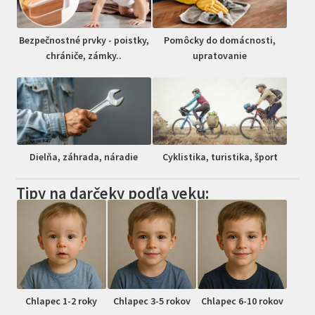
Bezpečnostné prvky - poistky,
Pomôcky do domácnosti,
chrániče, zámky..
upratovanie
Dielňa, záhrada, náradie
Cyklistika, turistika, šport
Tipy na darčeky podľa veku:
Chlapec 1-2 roky
Chlapec 3-5 rokov
Chlapec 6-10 rokov