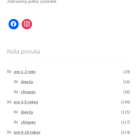
Zobrazený jediný výsledok
Naša ponuka
pre 1-2 roky
(29)
dievča
(26)
chlapec
(28)
pre 3-5 rokov
(140)
dievča
(115)
chlapec
(117)
pre 6-10 rokov
(114)