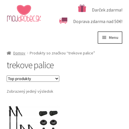
Preskočiť
Preskočiť
Darček zdarma!
na
na
Doprava zdarma nad 50€!
navigáciu
obsah
Menu
Rozbali
Podľa veku
Domov
Produkty so značkou “trekove palice”
podrad
trekove palice
menu
Rozbali
Kategórie produktov
podrad
menu
Rozbali
Dôležité informácie
podrad
Zobrazený jediný výsledok
menu
Kontakt