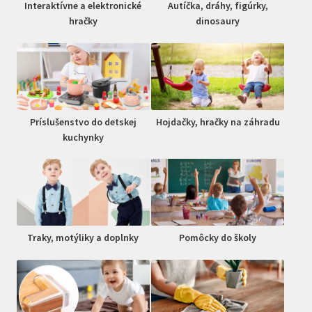
Interaktívne a elektronické
Autíčka, dráhy, figúrky,
hračky
dinosaury
Príslušenstvo do detskej
Hojdačky, hračky na záhradu
kuchynky
Traky, motýliky a doplnky
Pomôcky do školy