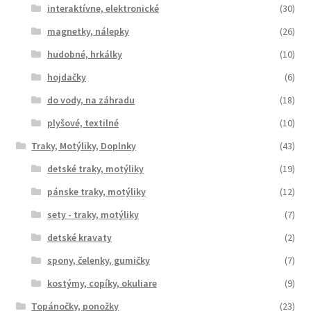
interaktívne, elektronické
(30)
magnetky, nálepky
(26)
hudobné, hrkálky
(10)
hojdačky
(6)
do vody, na záhradu
(18)
plyšové, textilné
(10)
Traky, Motýliky, Doplnky
(43)
detské traky, motýliky
(19)
pánske traky, motýliky
(12)
sety - traky, motýliky
(7)
detské kravaty
(2)
spony, čelenky, gumičky
(7)
kostýmy, copíky, okuliare
(9)
Topánočky, ponožky
(23)