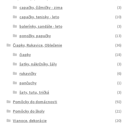
capačky, čižmičky - zima
(3)
capačky, tenisky - leto
(10)
balerínky, sandále - leto
(3)
ponožky, papučky
(13)
Čiapky, Rukavice, Oblečenie
(36)
čiapky
(18)
šatky, nákrčníky, šály
(3)
rukavičky
(6)
pančuchy
(1)
šaty, tutu, tričká
(3)
Pomôcky do domácnosti
(92)
Pomôcky do školy
(21)
Vianoce, dekorácie
(20)