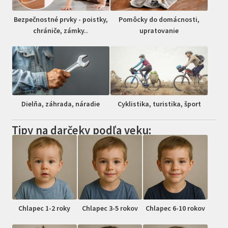
Bezpečnostné prvky - poistky,
Pomôcky do domácnosti,
chrániče, zámky..
upratovanie
Dielňa, záhrada, náradie
Cyklistika, turistika, šport
Tipy na darčeky podľa veku:
Chlapec 1-2 roky
Chlapec 3-5 rokov
Chlapec 6-10 rokov