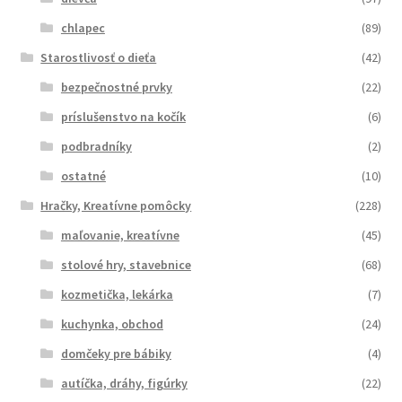
chlapec
(89)
Starostlivosť o dieťa
(42)
bezpečnostné prvky
(22)
príslušenstvo na kočík
(6)
podbradníky
(2)
ostatné
(10)
Hračky, Kreatívne pomôcky
(228)
maľovanie, kreatívne
(45)
stolové hry, stavebnice
(68)
kozmetička, lekárka
(7)
kuchynka, obchod
(24)
domčeky pre bábiky
(4)
autíčka, dráhy, figúrky
(22)