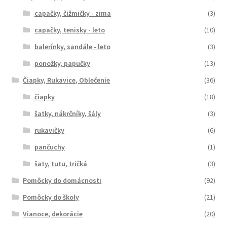
capačky, čižmičky - zima
(3)
capačky, tenisky - leto
(10)
balerínky, sandále - leto
(3)
ponožky, papučky
(13)
Čiapky, Rukavice, Oblečenie
(36)
čiapky
(18)
šatky, nákrčníky, šály
(3)
rukavičky
(6)
pančuchy
(1)
šaty, tutu, tričká
(3)
Pomôcky do domácnosti
(92)
Pomôcky do školy
(21)
Vianoce, dekorácie
(20)