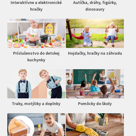
Interaktívne a elektronické
Autíčka, dráhy, figúrky,
hračky
dinosaury
Príslušenstvo do detskej
Hojdačky, hračky na záhradu
kuchynky
Traky, motýliky a doplnky
Pomôcky do školy