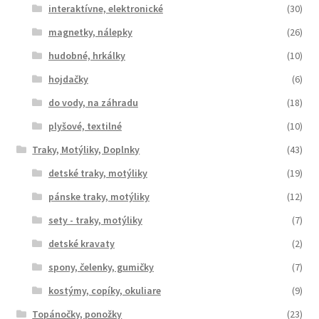
interaktívne, elektronické
(30)
magnetky, nálepky
(26)
hudobné, hrkálky
(10)
hojdačky
(6)
do vody, na záhradu
(18)
plyšové, textilné
(10)
Traky, Motýliky, Doplnky
(43)
detské traky, motýliky
(19)
pánske traky, motýliky
(12)
sety - traky, motýliky
(7)
detské kravaty
(2)
spony, čelenky, gumičky
(7)
kostýmy, copíky, okuliare
(9)
Topánočky, ponožky
(23)