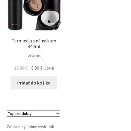
Termoska s náustkom
440ml
ZĽAVA!
10.90
€
8.90
€
(s DPH)
Pridať do košíka
Zobrazený jediný výsledok