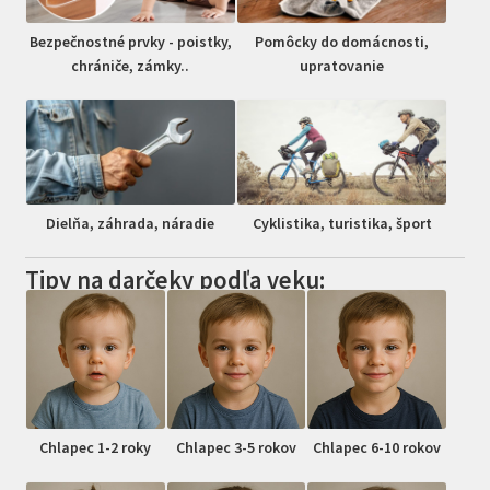
Bezpečnostné prvky - poistky,
Pomôcky do domácnosti,
chrániče, zámky..
upratovanie
Dielňa, záhrada, náradie
Cyklistika, turistika, šport
Tipy na darčeky podľa veku:
Chlapec 1-2 roky
Chlapec 3-5 rokov
Chlapec 6-10 rokov