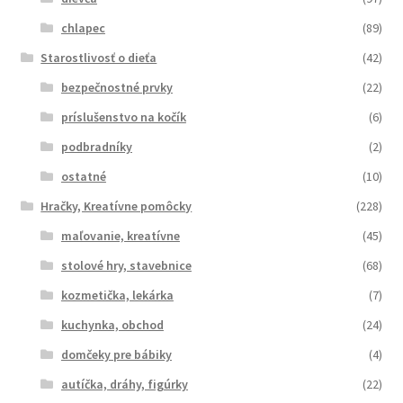
chlapec
(89)
Starostlivosť o dieťa
(42)
bezpečnostné prvky
(22)
príslušenstvo na kočík
(6)
podbradníky
(2)
ostatné
(10)
Hračky, Kreatívne pomôcky
(228)
maľovanie, kreatívne
(45)
stolové hry, stavebnice
(68)
kozmetička, lekárka
(7)
kuchynka, obchod
(24)
domčeky pre bábiky
(4)
autíčka, dráhy, figúrky
(22)