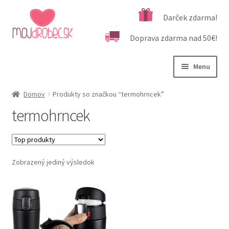
Preskočiť
Preskočiť
Darček zdarma!
na
na
Doprava zdarma nad 50€!
navigáciu
obsah
Menu
Rozbali
Podľa veku
Domov
Produkty so značkou “termohrncek”
podrad
termohrncek
menu
Rozbali
Kategórie produktov
podrad
menu
Rozbali
Dôležité informácie
podrad
Zobrazený jediný výsledok
menu
Kontakt