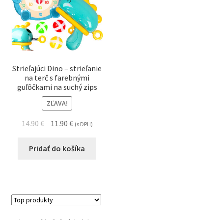
Strieľajúci Dino – strieľanie
na terč s farebnými
guľôčkami na suchý zips
ZĽAVA!
14.90
€
11.90
€
(s DPH)
Pridať do košíka