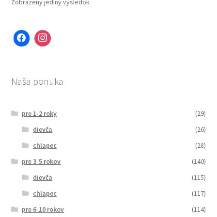
Zobrazený jediný výsledok
Naša ponuka
pre 1-2 roky
(29)
dievča
(26)
chlapec
(28)
pre 3-5 rokov
(140)
dievča
(115)
chlapec
(117)
pre 6-10 rokov
(114)