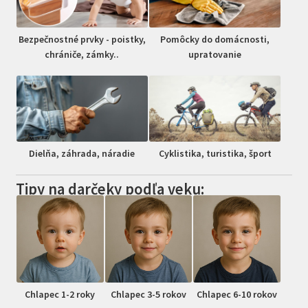
Bezpečnostné prvky - poistky,
Pomôcky do domácnosti,
chrániče, zámky..
upratovanie
Dielňa, záhrada, náradie
Cyklistika, turistika, šport
Tipy na darčeky podľa veku:
Chlapec 1-2 roky
Chlapec 3-5 rokov
Chlapec 6-10 rokov