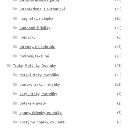
interaktívne, elektronické
(30)
magnetky, nálepky
(26)
hudobné, hrkálky
(10)
hojdačky
(6)
do vody, na záhradu
(18)
plyšové, textilné
(10)
Traky, Motýliky, Doplnky
(43)
detské traky, motýliky
(19)
pánske traky, motýliky
(12)
sety - traky, motýliky
(7)
detské kravaty
(2)
spony, čelenky, gumičky
(7)
kostýmy, copíky, okuliare
(9)