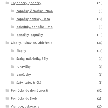
Topánočky, ponožky
(23)
capačky, čižmičky - zima
(3)
capačky, tenisky - leto
(10)
balerínky, sandále - leto
(3)
ponožky, papučky
(13)
Čiapky, Rukavice, Oblečenie
(36)
čiapky
(18)
šatky, nákrčníky, šály
(3)
rukavičky
(6)
pančuchy
(1)
šaty, tutu, tričká
(3)
Pomôcky do domácnosti
(92)
Pomôcky do školy
(21)
Vianoce, dekorácie
(20)