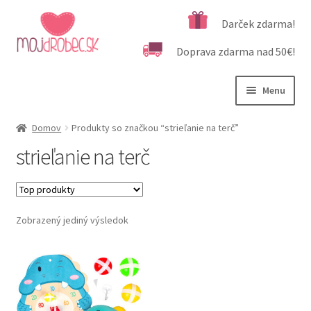
Preskočiť
Preskočiť
Darček zdarma!
na
na
Doprava zdarma nad 50€!
navigáciu
obsah
Menu
Rozbali
Podľa veku
Domov
Produkty so značkou “strieľanie na terč”
podrad
strieľanie na terč
menu
Rozbali
Kategórie produktov
podrad
menu
Rozbali
Dôležité informácie
podrad
Zobrazený jediný výsledok
menu
Kontakt