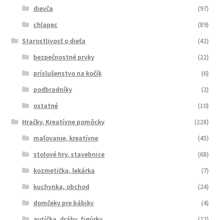
dievča
(97)
chlapec
(89)
Starostlivosť o dieťa
(42)
bezpečnostné prvky
(22)
príslušenstvo na kočík
(6)
podbradníky
(2)
ostatné
(10)
Hračky, Kreatívne pomôcky
(228)
maľovanie, kreatívne
(45)
stolové hry, stavebnice
(68)
kozmetička, lekárka
(7)
kuchynka, obchod
(24)
domčeky pre bábiky
(4)
autíčka, dráhy, figúrky
(22)