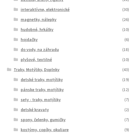
interaktívne, elektronické
(30)
magnetky, nálepky
(26)
hudobné, hrkálky
(10)
hojdačky
(6)
do vody, na záhradu
(18)
plyšové, textilné
(10)
Traky, Motýliky, Doplnky
(43)
detské traky, motýliky
(19)
pánske traky, motýliky
(12)
sety - traky, motýliky
(7)
detské kravaty
(2)
spony, čelenky, gumičky
(7)
kostýmy, copíky, okuliare
(9)