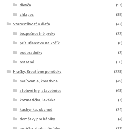
dievča
(97)
chlapec
(89)
Starostlivosť o dieťa
(42)
bezpečnostné prvky
(22)
príslušenstvo na kočík
(6)
podbradníky
(2)
ostatné
(10)
Hračky, Kreatívne pomôcky
(228)
maľovanie, kreatívne
(45)
stolové hry, stavebnice
(68)
kozmetička, lekárka
(7)
kuchynka, obchod
(24)
domčeky pre bábiky
(4)
autíčka, dráhy, figúrky
(22)