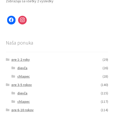
Zobrazujú sa všetky 2 výsledky
Naša ponuka
pre 1-2 roky
(29)
dievča
(26)
chlapec
(28)
pre 3-5 rokov
(140)
dievča
(115)
chlapec
(117)
pre 6-10 rokov
(114)