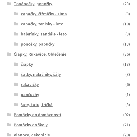
Topánočky, ponožky
(23)
capačky, čižmičky - zima
(3)
capačky, tenisky - leto
(10)
balerínky, sandále - leto
(3)
ponožky, papučky
(13)
Čiapky, Rukavice, Oblečenie
(36)
čiapky
(18)
šatky, nákrčníky, šály
(3)
rukavičky
(6)
pančuchy
(1)
šaty, tutu, tričká
(3)
Pomôcky do domácnosti
(92)
Pomôcky do školy
(21)
Vianoce, dekorácie
(20)