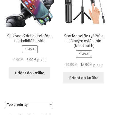
Silikónový držiak telefónu
Statív a selfie tyč 2v1 s
na riadidlá bicykla
diaľkovým ovládaním
(bluetooth)
ZĽAVA!
ZĽAVA!
9.90
€
6.90
€
(s DPH)
19.90
€
15.90
€
(s DPH)
Pridať do košíka
Pridať do košíka