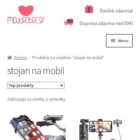
Preskočiť
Preskočiť
Darček zdarma!
na
na
Doprava zdarma nad 50€!
navigáciu
obsah
Menu
Rozbali
Podľa veku
Domov
Produkty so značkou “stojan na mobil”
podrad
stojan na mobil
menu
Rozbali
Kategórie produktov
podrad
menu
Rozbali
Dôležité informácie
podrad
Zobrazujú sa všetky 2 výsledky
menu
Kontakt