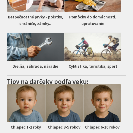
Bezpečnostné prvky - poistky,
Pomôcky do domácnosti,
chrániče, zámky..
upratovanie
Dielňa, záhrada, náradie
Cyklistika, turistika, šport
Tipy na darčeky podľa veku:
Chlapec 1-2 roky
Chlapec 3-5 rokov
Chlapec 6-10 rokov