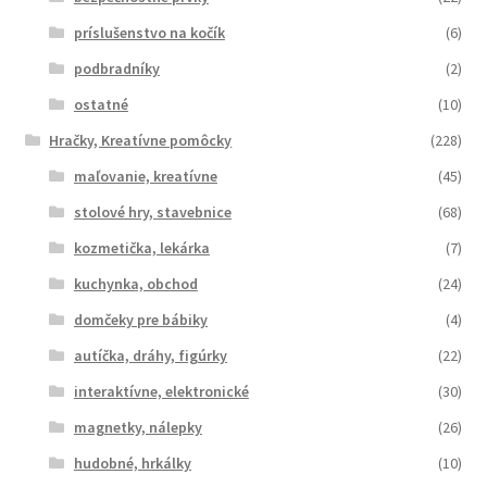
príslušenstvo na kočík
(6)
podbradníky
(2)
ostatné
(10)
Hračky, Kreatívne pomôcky
(228)
maľovanie, kreatívne
(45)
stolové hry, stavebnice
(68)
kozmetička, lekárka
(7)
kuchynka, obchod
(24)
domčeky pre bábiky
(4)
autíčka, dráhy, figúrky
(22)
interaktívne, elektronické
(30)
magnetky, nálepky
(26)
hudobné, hrkálky
(10)