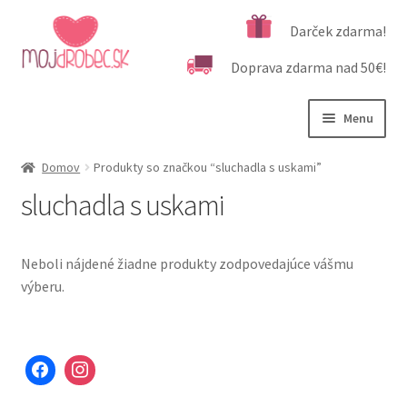
Preskočiť
Preskočiť
Darček zdarma!
na
na
Doprava zdarma nad 50€!
navigáciu
obsah
Menu
Rozbali
Podľa veku
Domov
Produkty so značkou “sluchadla s uskami”
podrad
sluchadla s uskami
menu
Rozbali
Kategórie produktov
podrad
menu
Rozbali
Dôležité informácie
Neboli nájdené žiadne produkty zodpovedajúce vášmu
podrad
výberu.
menu
Kontakt