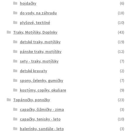
hojdačky
(6)
do vody, na záhradu
(18)
plyšové, textilné
(10)
Traky, Motýliky, Doplnky
(43)
detské traky, motýliky
(19)
pánske traky, motýliky
(12)
sety - traky, motýliky
(7)
detské kravaty
(2)
spony, čelenky, gumičky
(7)
kostýmy, copíky, okuliare
(9)
Topánočky, ponožky
(23)
capačky, čižmičky - zima
(3)
capačky, tenisky - leto
(10)
balerínky, sandále - leto
(3)