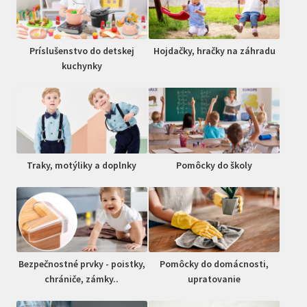
Príslušenstvo do detskej
Hojdačky, hračky na záhradu
kuchynky
Traky, motýliky a doplnky
Pomôcky do školy
Bezpečnostné prvky - poistky,
Pomôcky do domácnosti,
chrániče, zámky..
upratovanie