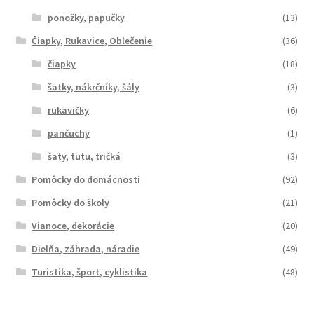
ponožky, papučky
(13)
Čiapky, Rukavice, Oblečenie
(36)
čiapky
(18)
šatky, nákrčníky, šály
(3)
rukavičky
(6)
pančuchy
(1)
šaty, tutu, tričká
(3)
Pomôcky do domácnosti
(92)
Pomôcky do školy
(21)
Vianoce, dekorácie
(20)
Dielňa, záhrada, náradie
(49)
Turistika, šport, cyklistika
(48)