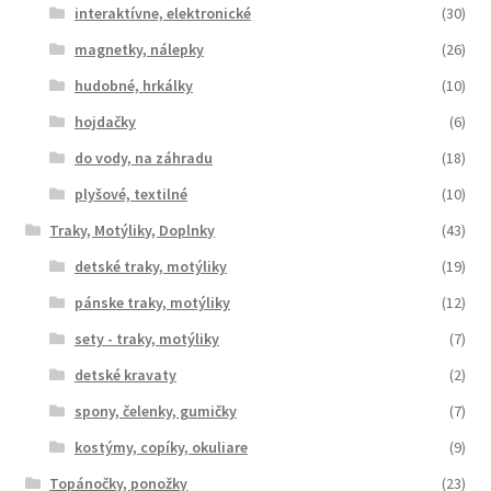
interaktívne, elektronické
(30)
magnetky, nálepky
(26)
hudobné, hrkálky
(10)
hojdačky
(6)
do vody, na záhradu
(18)
plyšové, textilné
(10)
Traky, Motýliky, Doplnky
(43)
detské traky, motýliky
(19)
pánske traky, motýliky
(12)
sety - traky, motýliky
(7)
detské kravaty
(2)
spony, čelenky, gumičky
(7)
kostýmy, copíky, okuliare
(9)
Topánočky, ponožky
(23)