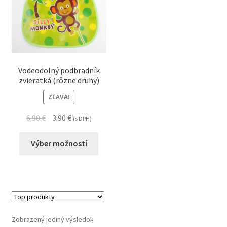
Vodeodolný podbradník
zvieratká (rôzne druhy)
ZĽAVA!
6.90
€
3.90
€
(s DPH)
Výber možností
Zobrazený jediný výsledok