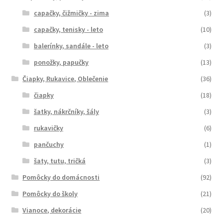
capačky, čižmičky - zima
(3)
capačky, tenisky - leto
(10)
balerínky, sandále - leto
(3)
ponožky, papučky
(13)
Čiapky, Rukavice, Oblečenie
(36)
čiapky
(18)
šatky, nákrčníky, šály
(3)
rukavičky
(6)
pančuchy
(1)
šaty, tutu, tričká
(3)
Pomôcky do domácnosti
(92)
Pomôcky do školy
(21)
Vianoce, dekorácie
(20)