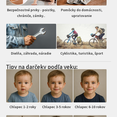
Bezpečnostné prvky - poistky,
Pomôcky do domácnosti,
chrániče, zámky..
upratovanie
Dielňa, záhrada, náradie
Cyklistika, turistika, šport
Tipy na darčeky podľa veku:
Chlapec 1-2 roky
Chlapec 3-5 rokov
Chlapec 6-10 rokov