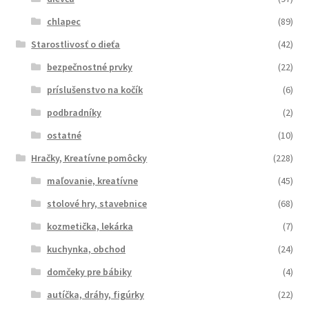
chlapec
(89)
Starostlivosť o dieťa
(42)
bezpečnostné prvky
(22)
príslušenstvo na kočík
(6)
podbradníky
(2)
ostatné
(10)
Hračky, Kreatívne pomôcky
(228)
maľovanie, kreatívne
(45)
stolové hry, stavebnice
(68)
kozmetička, lekárka
(7)
kuchynka, obchod
(24)
domčeky pre bábiky
(4)
autíčka, dráhy, figúrky
(22)