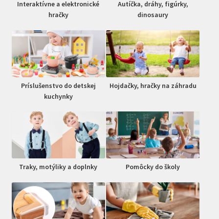
Interaktívne a elektronické
Autíčka, dráhy, figúrky,
hračky
dinosaury
Príslušenstvo do detskej
Hojdačky, hračky na záhradu
kuchynky
Traky, motýliky a doplnky
Pomôcky do školy