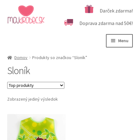
Preskočiť
Preskočiť
Darček zdarma!
na
na
Doprava zdarma nad 50€!
navigáciu
obsah
Menu
Rozbali
Podľa veku
Domov
Produkty so značkou “Sloník”
podrad
Sloník
menu
Rozbali
Kategórie produktov
podrad
menu
Rozbali
Dôležité informácie
podrad
Zobrazený jediný výsledok
menu
Kontakt