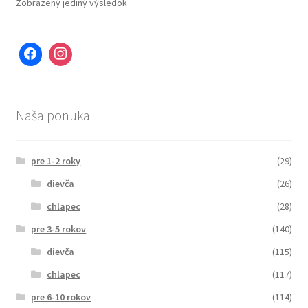
Zobrazený jediný výsledok
Naša ponuka
pre 1-2 roky
(29)
dievča
(26)
chlapec
(28)
pre 3-5 rokov
(140)
dievča
(115)
chlapec
(117)
pre 6-10 rokov
(114)