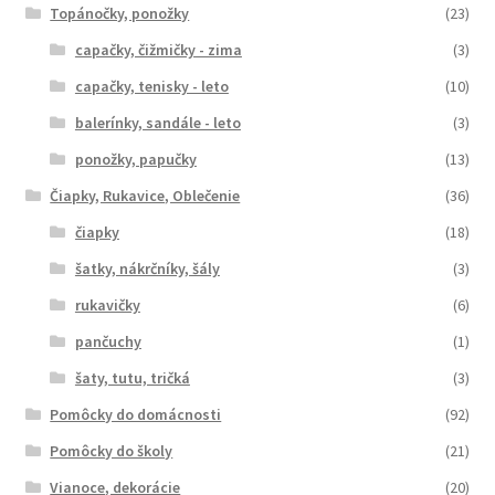
Topánočky, ponožky
(23)
capačky, čižmičky - zima
(3)
capačky, tenisky - leto
(10)
balerínky, sandále - leto
(3)
ponožky, papučky
(13)
Čiapky, Rukavice, Oblečenie
(36)
čiapky
(18)
šatky, nákrčníky, šály
(3)
rukavičky
(6)
pančuchy
(1)
šaty, tutu, tričká
(3)
Pomôcky do domácnosti
(92)
Pomôcky do školy
(21)
Vianoce, dekorácie
(20)