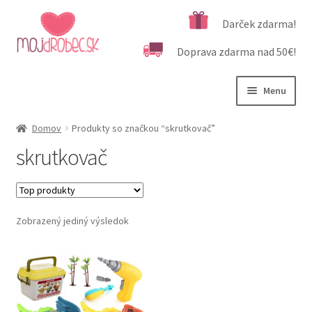
Preskočiť
Preskočiť
Darček zdarma!
na
na
Doprava zdarma nad 50€!
navigáciu
obsah
Menu
Rozbali
Podľa veku
Domov
Produkty so značkou “skrutkovač”
podrad
skrutkovač
menu
Rozbali
Kategórie produktov
podrad
menu
Rozbali
Dôležité informácie
podrad
Zobrazený jediný výsledok
menu
Kontakt