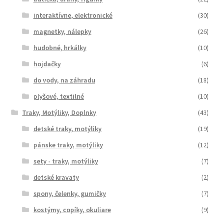
interaktívne, elektronické
(30)
magnetky, nálepky
(26)
hudobné, hrkálky
(10)
hojdačky
(6)
do vody, na záhradu
(18)
plyšové, textilné
(10)
Traky, Motýliky, Doplnky
(43)
detské traky, motýliky
(19)
pánske traky, motýliky
(12)
sety - traky, motýliky
(7)
detské kravaty
(2)
spony, čelenky, gumičky
(7)
kostýmy, copíky, okuliare
(9)