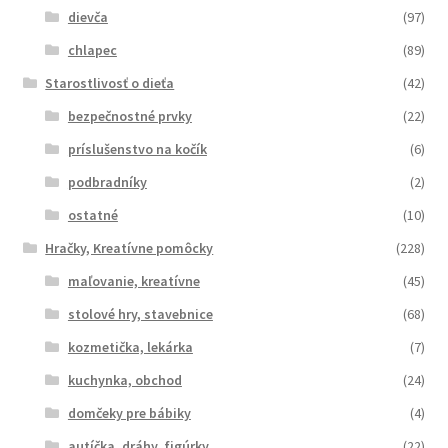
dievča
(97)
chlapec
(89)
Starostlivosť o dieťa
(42)
bezpečnostné prvky
(22)
príslušenstvo na kočík
(6)
podbradníky
(2)
ostatné
(10)
Hračky, Kreatívne pomôcky
(228)
maľovanie, kreatívne
(45)
stolové hry, stavebnice
(68)
kozmetička, lekárka
(7)
kuchynka, obchod
(24)
domčeky pre bábiky
(4)
autíčka, dráhy, figúrky
(22)