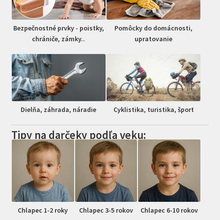
Bezpečnostné prvky - poistky,
Pomôcky do domácnosti,
chrániče, zámky..
upratovanie
Dielňa, záhrada, náradie
Cyklistika, turistika, šport
Tipy na darčeky podľa veku:
Chlapec 1-2 roky
Chlapec 3-5 rokov
Chlapec 6-10 rokov