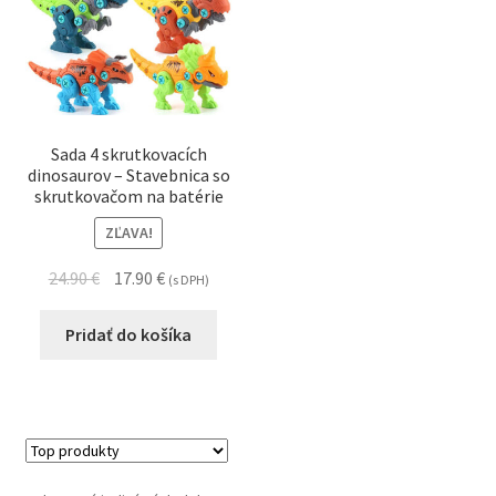
Sada 4 skrutkovacích
dinosaurov – Stavebnica so
skrutkovačom na batérie
ZĽAVA!
24.90
€
17.90
€
(s DPH)
Pridať do košíka