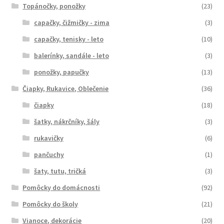
Topánočky, ponožky
(23)
capačky, čižmičky - zima
(3)
capačky, tenisky - leto
(10)
balerínky, sandále - leto
(3)
ponožky, papučky
(13)
Čiapky, Rukavice, Oblečenie
(36)
čiapky
(18)
šatky, nákrčníky, šály
(3)
rukavičky
(6)
pančuchy
(1)
šaty, tutu, tričká
(3)
Pomôcky do domácnosti
(92)
Pomôcky do školy
(21)
Vianoce, dekorácie
(20)