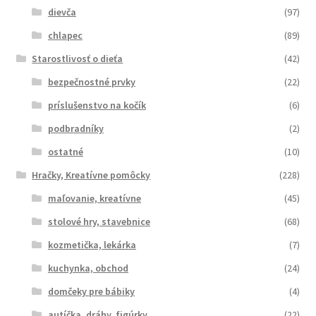
dievča
(97)
chlapec
(89)
Starostlivosť o dieťa
(42)
bezpečnostné prvky
(22)
príslušenstvo na kočík
(6)
podbradníky
(2)
ostatné
(10)
Hračky, Kreatívne pomôcky
(228)
maľovanie, kreatívne
(45)
stolové hry, stavebnice
(68)
kozmetička, lekárka
(7)
kuchynka, obchod
(24)
domčeky pre bábiky
(4)
autíčka, dráhy, figúrky
(22)