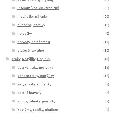
interaktívne, elektronické
(30)
magnetky, nálepky
(26)
hudobné, hrkálky
(10)
hojdačky
(6)
do vody, na záhradu
(18)
plyšové, textilné
(10)
Traky, Motýliky, Doplnky
(43)
detské traky, motýliky
(19)
pánske traky, motýliky
(12)
sety - traky, motýliky
(7)
detské kravaty
(2)
spony, čelenky, gumičky
(7)
kostýmy, copíky, okuliare
(9)