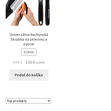
Univerzálna kuchynská
škrabka na zeleninu a
ovocie
ZĽAVA!
4.90
€
3.50
€
(s DPH)
Pridať do košíka