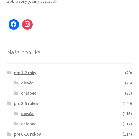
Zobrazený jediný výsledok
Naša ponuka
pre 1-2 roky
(29)
dievča
(26)
chlapec
(28)
pre 3-5 rokov
(140)
dievča
(115)
chlapec
(117)
pre 6-10 rokov
(114)