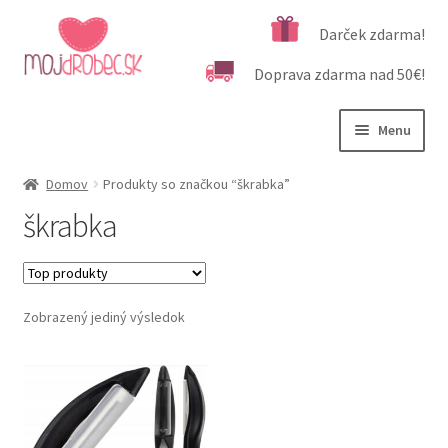
Preskočiť
Preskočiť
Darček zdarma!
na
na
Doprava zdarma nad 50€!
navigáciu
obsah
Menu
Rozbali
Podľa veku
Domov
Produkty so značkou “škrabka”
podrad
škrabka
menu
Rozbali
Kategórie produktov
podrad
menu
Rozbali
Dôležité informácie
podrad
Zobrazený jediný výsledok
menu
Kontakt