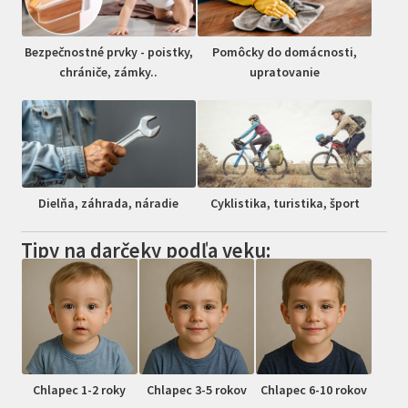
Bezpečnostné prvky - poistky,
Pomôcky do domácnosti,
chrániče, zámky..
upratovanie
Dielňa, záhrada, náradie
Cyklistika, turistika, šport
Tipy na darčeky podľa veku:
Chlapec 1-2 roky
Chlapec 3-5 rokov
Chlapec 6-10 rokov