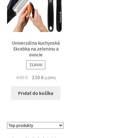
Univerzálna kuchynská
škrabka na zeleninu a
ovocie
ZĽAVA!
4.90
€
3.50
€
(s DPH)
Pridať do košíka