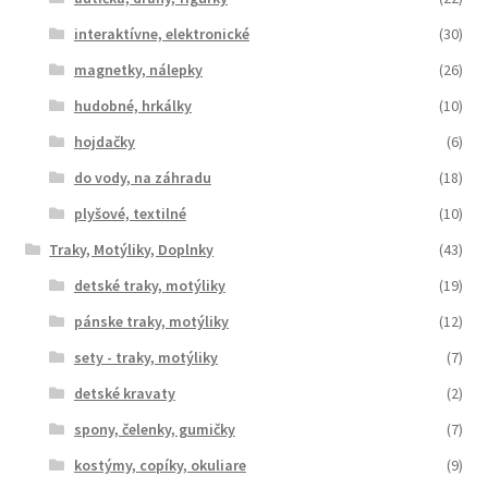
interaktívne, elektronické
(30)
magnetky, nálepky
(26)
hudobné, hrkálky
(10)
hojdačky
(6)
do vody, na záhradu
(18)
plyšové, textilné
(10)
Traky, Motýliky, Doplnky
(43)
detské traky, motýliky
(19)
pánske traky, motýliky
(12)
sety - traky, motýliky
(7)
detské kravaty
(2)
spony, čelenky, gumičky
(7)
kostýmy, copíky, okuliare
(9)