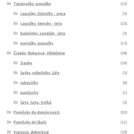
Topánočky, ponožky
(23)
capačky, čižmičky - zima
(3)
capačky, tenisky - leto
(10)
balerínky, sandále - leto
(3)
ponožky, papučky
(13)
Čiapky, Rukavice, Oblečenie
(36)
čiapky
(18)
šatky, nákrčníky, šály
(3)
rukavičky
(6)
pančuchy
(1)
šaty, tutu, tričká
(3)
Pomôcky do domácnosti
(92)
Pomôcky do školy
(21)
Vianoce, dekorácie
(20)