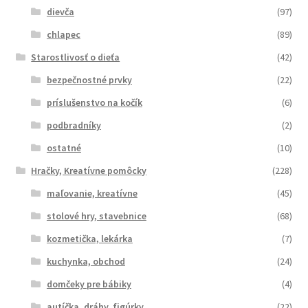
dievča
(97)
chlapec
(89)
Starostlivosť o dieťa
(42)
bezpečnostné prvky
(22)
príslušenstvo na kočík
(6)
podbradníky
(2)
ostatné
(10)
Hračky, Kreatívne pomôcky
(228)
maľovanie, kreatívne
(45)
stolové hry, stavebnice
(68)
kozmetička, lekárka
(7)
kuchynka, obchod
(24)
domčeky pre bábiky
(4)
autíčka, dráhy, figúrky
(22)