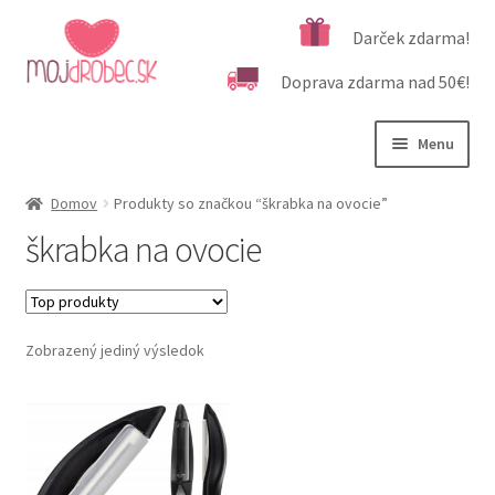
Preskočiť
Preskočiť
Darček zdarma!
na
na
Doprava zdarma nad 50€!
navigáciu
obsah
Menu
Rozbali
Podľa veku
Domov
Produkty so značkou “škrabka na ovocie”
podrad
škrabka na ovocie
menu
Rozbali
Kategórie produktov
podrad
menu
Rozbali
Dôležité informácie
podrad
Zobrazený jediný výsledok
menu
Kontakt