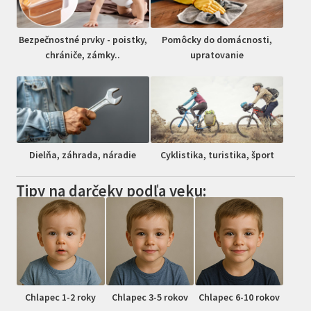
Bezpečnostné prvky - poistky,
Pomôcky do domácnosti,
chrániče, zámky..
upratovanie
Dielňa, záhrada, náradie
Cyklistika, turistika, šport
Tipy na darčeky podľa veku:
Chlapec 1-2 roky
Chlapec 3-5 rokov
Chlapec 6-10 rokov