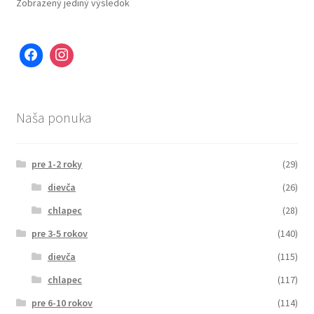
Zobrazený jediný výsledok
Naša ponuka
pre 1-2 roky
(29)
dievča
(26)
chlapec
(28)
pre 3-5 rokov
(140)
dievča
(115)
chlapec
(117)
pre 6-10 rokov
(114)