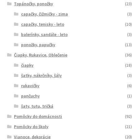
Topánočky, ponožky
(23)
capačky, čižmičky - zima
(3)
capačky, tenisky - leto
(10)
balerínky, sandále - leto
(3)
ponožky, papučky
(13)
Čiapky, Rukavice, Oblečenie
(36)
čiapky
(18)
šatky, nákrčníky, šály
(3)
rukavičky
(6)
pančuchy
(1)
šaty, tutu, tričká
(3)
Pomôcky do domácnosti
(92)
Pomôcky do školy
(21)
Vianoce, dekorácie
(20)