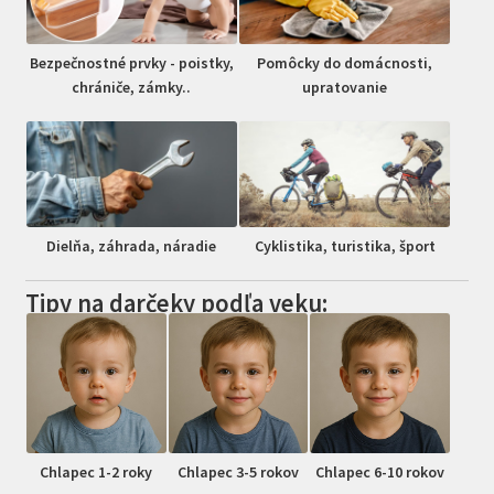
Bezpečnostné prvky - poistky,
Pomôcky do domácnosti,
chrániče, zámky..
upratovanie
Dielňa, záhrada, náradie
Cyklistika, turistika, šport
Tipy na darčeky podľa veku:
Chlapec 1-2 roky
Chlapec 3-5 rokov
Chlapec 6-10 rokov