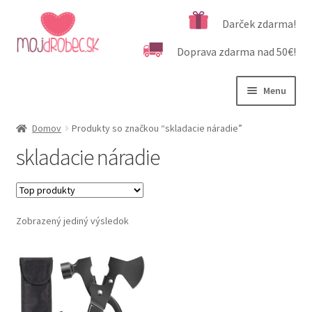
Preskočiť
Preskočiť
Darček zdarma!
na
na
Doprava zdarma nad 50€!
navigáciu
obsah
Menu
Rozbali
Podľa veku
Domov
Produkty so značkou “skladacie náradie”
podrad
skladacie náradie
menu
Rozbali
Kategórie produktov
podrad
menu
Rozbali
Dôležité informácie
podrad
Zobrazený jediný výsledok
menu
Kontakt