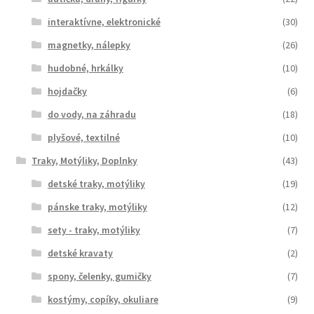
interaktívne, elektronické
(30)
magnetky, nálepky
(26)
hudobné, hrkálky
(10)
hojdačky
(6)
do vody, na záhradu
(18)
plyšové, textilné
(10)
Traky, Motýliky, Doplnky
(43)
detské traky, motýliky
(19)
pánske traky, motýliky
(12)
sety - traky, motýliky
(7)
detské kravaty
(2)
spony, čelenky, gumičky
(7)
kostýmy, copíky, okuliare
(9)