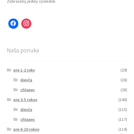
Zobrazený jediný výsledok
Naša ponuka
pre 1-2 roky
(29)
dievča
(26)
chlapec
(28)
pre 3-5 rokov
(140)
dievča
(115)
chlapec
(117)
pre 6-10 rokov
(114)