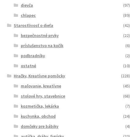
dievča
(97)
chlapec
(89)
Starostlivosť o dieťa
(42)
bezpečnostné prvky
(22)
príslušenstvo na kočík
(6)
podbradníky
(2)
ostatné
(10)
Hračky, Kreatívne pomôcky
(228)
maľovanie, kreatívne
(45)
stolové hry, stavebnice
(68)
kozmetička, lekárka
(7)
kuchynka, obchod
(24)
domčeky pre bábiky
(4)
autíčka, dráhy, figúrky
(22)