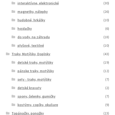
interaktívne, elektronické
(30)
magnetky, nálepky
(26)
hudobné, hrkálky
(10)
hojdačky
(6)
do vody, na záhradu
(18)
plyšové, textilné
(10)
Traky, Motýliky, Doplnky
(43)
detské traky, motýliky
(19)
pánske traky, motýliky
(12)
sety - traky, motýliky
(7)
detské kravaty
(2)
spony, čelenky, gumičky
(7)
kostýmy, copíky, okuliare
(9)
Topánočky, ponožky
(23)