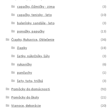
capačky, čižmičky - zima
(3)
capačky, tenisky - leto
(10)
balerínky, sandále - leto
(3)
ponožky, papučky
(13)
Čiapky, Rukavice, Oblečenie
(36)
čiapky
(18)
šatky, nákrčníky, šály
(3)
rukavičky
(6)
pančuchy
(1)
šaty, tutu, tričká
(3)
Pomôcky do domácnosti
(92)
Pomôcky do školy
(21)
Vianoce, dekorácie
(20)