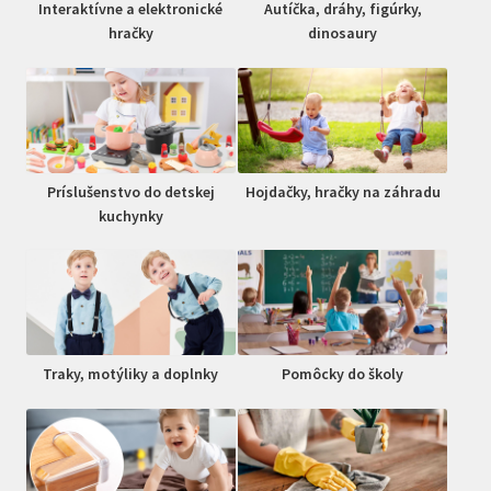
Interaktívne a elektronické
Autíčka, dráhy, figúrky,
hračky
dinosaury
Príslušenstvo do detskej
Hojdačky, hračky na záhradu
kuchynky
Traky, motýliky a doplnky
Pomôcky do školy