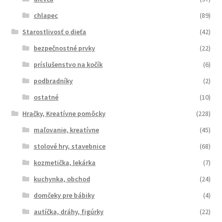
chlapec
(89)
Starostlivosť o dieťa
(42)
bezpečnostné prvky
(22)
príslušenstvo na kočík
(6)
podbradníky
(2)
ostatné
(10)
Hračky, Kreatívne pomôcky
(228)
maľovanie, kreatívne
(45)
stolové hry, stavebnice
(68)
kozmetička, lekárka
(7)
kuchynka, obchod
(24)
domčeky pre bábiky
(4)
autíčka, dráhy, figúrky
(22)