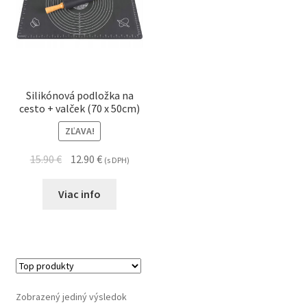
Silikónová podložka na
cesto + valček (70 x 50cm)
ZĽAVA!
15.90
€
12.90
€
(s DPH)
Viac info
Zobrazený jediný výsledok