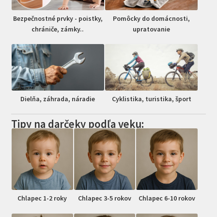
Bezpečnostné prvky - poistky,
Pomôcky do domácnosti,
chrániče, zámky..
upratovanie
Dielňa, záhrada, náradie
Cyklistika, turistika, šport
Tipy na darčeky podľa veku:
Chlapec 1-2 roky
Chlapec 3-5 rokov
Chlapec 6-10 rokov