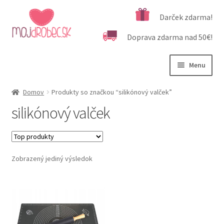
Preskočiť
Preskočiť
Darček zdarma!
na
na
Doprava zdarma nad 50€!
navigáciu
obsah
Menu
Rozbali
Podľa veku
Domov
Produkty so značkou “silikónový valček”
podrad
silikónový valček
menu
Rozbali
Kategórie produktov
podrad
menu
Rozbali
Dôležité informácie
podrad
Zobrazený jediný výsledok
menu
Kontakt