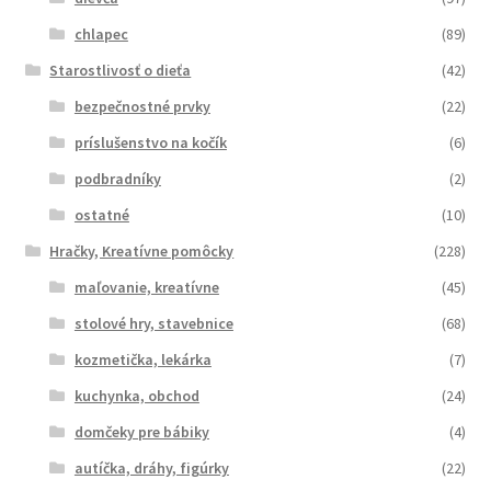
chlapec
(89)
Starostlivosť o dieťa
(42)
bezpečnostné prvky
(22)
príslušenstvo na kočík
(6)
podbradníky
(2)
ostatné
(10)
Hračky, Kreatívne pomôcky
(228)
maľovanie, kreatívne
(45)
stolové hry, stavebnice
(68)
kozmetička, lekárka
(7)
kuchynka, obchod
(24)
domčeky pre bábiky
(4)
autíčka, dráhy, figúrky
(22)