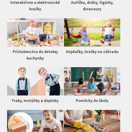
Interaktívne a elektronické
Autíčka, dráhy, figúrky,
hračky
dinosaury
Príslušenstvo do detskej
Hojdačky, hračky na záhradu
kuchynky
Traky, motýliky a doplnky
Pomôcky do školy