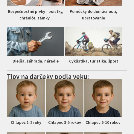
Bezpečnostné prvky - poistky,
Pomôcky do domácnosti,
chrániče, zámky..
upratovanie
Dielňa, záhrada, náradie
Cyklistika, turistika, šport
Tipy na darčeky podľa veku:
Chlapec 1-2 roky
Chlapec 3-5 rokov
Chlapec 6-10 rokov