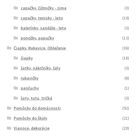
capačky, čižmičky - zima
(3)
capačky, tenisky - leto
(10)
balerínky, sandále - leto
(3)
ponožky, papučky
(13)
Čiapky, Rukavice, Oblečenie
(36)
čiapky
(18)
šatky, nákrčníky, šály
(3)
rukavičky
(6)
pančuchy
(1)
šaty, tutu, tričká
(3)
Pomôcky do domácnosti
(92)
Pomôcky do školy
(21)
Vianoce, dekorácie
(20)