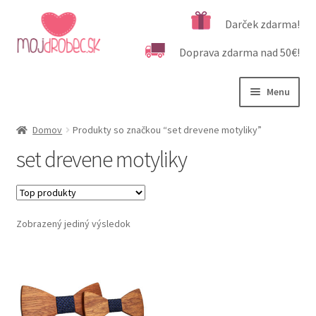
Preskočiť
Preskočiť
Darček zdarma!
na
na
Doprava zdarma nad 50€!
navigáciu
obsah
Menu
Rozbali
Podľa veku
Domov
Produkty so značkou “set drevene motyliky”
podrad
set drevene motyliky
menu
Rozbali
Kategórie produktov
podrad
menu
Rozbali
Dôležité informácie
podrad
Zobrazený jediný výsledok
menu
Kontakt