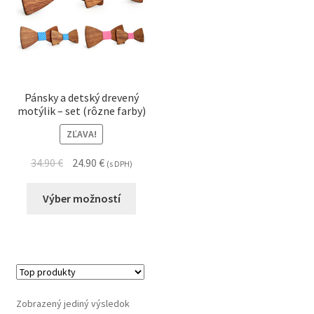
Pánsky a detský drevený
motýlik – set (rôzne farby)
ZĽAVA!
34.90
€
24.90
€
(s DPH)
Výber možností
Zobrazený jediný výsledok