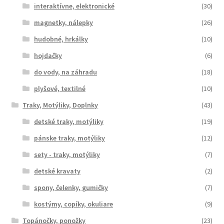
interaktívne, elektronické
(30)
magnetky, nálepky
(26)
hudobné, hrkálky
(10)
hojdačky
(6)
do vody, na záhradu
(18)
plyšové, textilné
(10)
Traky, Motýliky, Doplnky
(43)
detské traky, motýliky
(19)
pánske traky, motýliky
(12)
sety - traky, motýliky
(7)
detské kravaty
(2)
spony, čelenky, gumičky
(7)
kostýmy, copíky, okuliare
(9)
Topánočky, ponožky
(23)