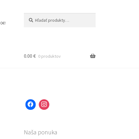
Hľadať:
Vyhľadávanie
0€!
0.00
€
0 produktov
Naša ponuka