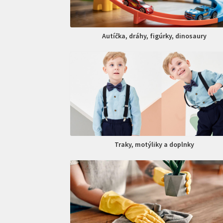
Autíčka, dráhy, figúrky, dinosaury
Traky, motýliky a doplnky