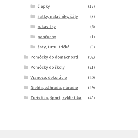
čiapky
(18)
šatky, nákrčníky, šály
(3)
rukavičky
(6)
pančuchy
(1)
šaty, tutu, tričká
(3)
Pomôcky do domácnosti
(92)
Pomôcky do školy
(21)
Vianoce, dekorácie
(20)
Dielňa, záhrada, náradie
(49)
Turistika, šport, cyklistika
(48)