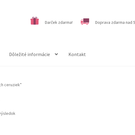
Darček zdarma!
Doprava zdarma nad 5
Dôležité informácie
Kontakt
ch ceruziek”
k
výsledok