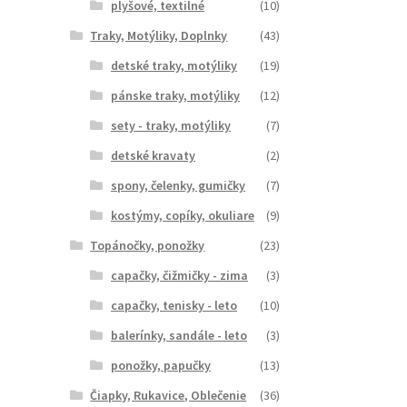
plyšové, textilné
(10)
Traky, Motýliky, Doplnky
(43)
detské traky, motýliky
(19)
pánske traky, motýliky
(12)
sety - traky, motýliky
(7)
detské kravaty
(2)
spony, čelenky, gumičky
(7)
kostýmy, copíky, okuliare
(9)
Topánočky, ponožky
(23)
capačky, čižmičky - zima
(3)
capačky, tenisky - leto
(10)
balerínky, sandále - leto
(3)
ponožky, papučky
(13)
Čiapky, Rukavice, Oblečenie
(36)