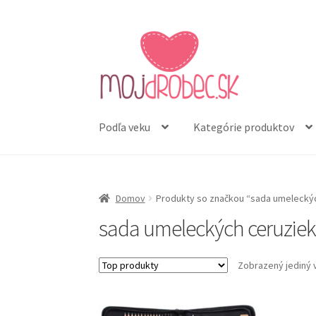
Preskočiť
Preskočiť
na
na
navigáciu
obsah
Podľa veku
Kategórie produktov
Domov
Produkty so značkou “sada umelecký
sada umeleckých ceruzie
Zobrazený jediný 