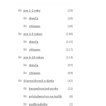
pre 1-2 roky
(29)
dievča
(26)
chlapec
(28)
pre 3-5 rokov
(140)
dievča
(115)
chlapec
(117)
pre 6-10 rokov
(114)
dievča
(97)
chlapec
(89)
Starostlivosť o dieťa
(42)
bezpečnostné prvky
(22)
príslušenstvo na kočík
(6)
podbradníky
(2)