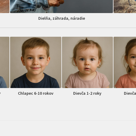
Dielňa, záhrada, náradie
v
Chlapec 6-10 rokov
Dievča 1-2 roky
Dievča