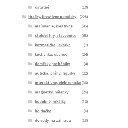
ostatné
(10)
Hračky, Kreatívne pomôcky
(228)
maľovanie, kreatívne
(45)
stolové hry, stavebnice
(68)
kozmetička, lekárka
(7)
kuchynka, obchod
(24)
domčeky pre bábiky
(4)
autíčka, dráhy, figúrky
(22)
interaktívne, elektronické
(30)
magnetky, nálepky
(26)
hudobné, hrkálky
(10)
hojdačky
(6)
do vody, na záhradu
(18)