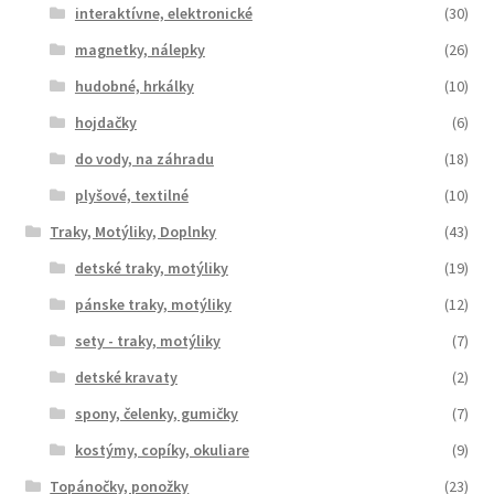
interaktívne, elektronické
(30)
magnetky, nálepky
(26)
hudobné, hrkálky
(10)
hojdačky
(6)
do vody, na záhradu
(18)
plyšové, textilné
(10)
Traky, Motýliky, Doplnky
(43)
detské traky, motýliky
(19)
pánske traky, motýliky
(12)
sety - traky, motýliky
(7)
detské kravaty
(2)
spony, čelenky, gumičky
(7)
kostýmy, copíky, okuliare
(9)
Topánočky, ponožky
(23)