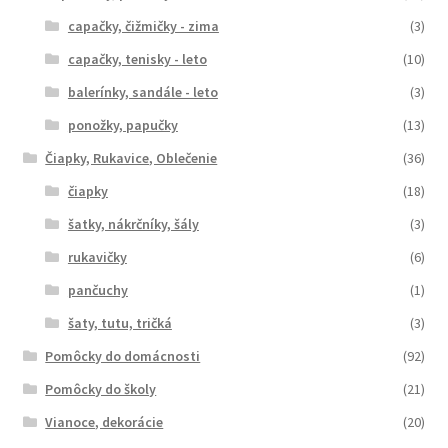
capačky, čižmičky - zima
(3)
capačky, tenisky - leto
(10)
balerínky, sandále - leto
(3)
ponožky, papučky
(13)
Čiapky, Rukavice, Oblečenie
(36)
čiapky
(18)
šatky, nákrčníky, šály
(3)
rukavičky
(6)
pančuchy
(1)
šaty, tutu, tričká
(3)
Pomôcky do domácnosti
(92)
Pomôcky do školy
(21)
Vianoce, dekorácie
(20)