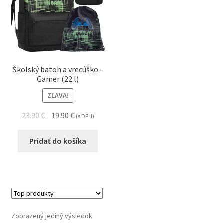
Školský batoh a vrecúško –
Gamer (22 l)
ZĽAVA!
23.90
€
19.90
€
(s DPH)
Pridať do košíka
Zobrazený jediný výsledok