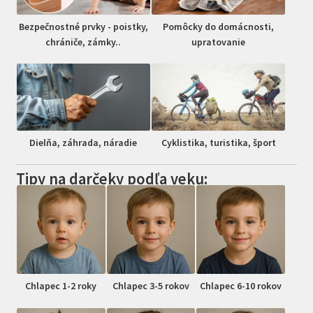
Bezpečnostné prvky - poistky,
Pomôcky do domácnosti,
chrániče, zámky..
upratovanie
Dielňa, záhrada, náradie
Cyklistika, turistika, šport
Tipy na darčeky podľa veku:
Chlapec 1-2 roky
Chlapec 3-5 rokov
Chlapec 6-10 rokov