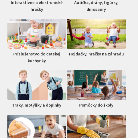
Interaktívne a elektronické
Autíčka, dráhy, figúrky,
hračky
dinosaury
Príslušenstvo do detskej
Hojdačky, hračky na záhradu
kuchynky
Traky, motýliky a doplnky
Pomôcky do školy