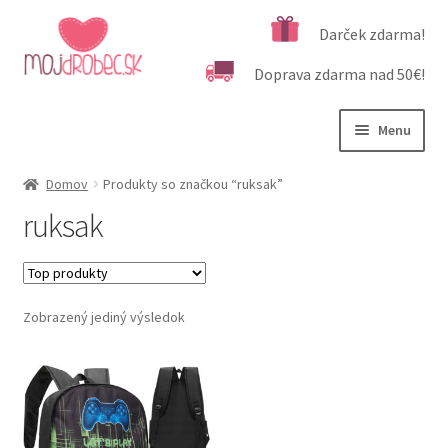
Preskočiť
Preskočiť
Darček zdarma!
na
na
Doprava zdarma nad 50€!
navigáciu
obsah
Menu
Rozbali
Podľa veku
Domov
Produkty so značkou “ruksak”
podrad
ruksak
menu
Rozbali
Kategórie produktov
podrad
menu
Rozbali
Dôležité informácie
podrad
Zobrazený jediný výsledok
menu
Kontakt