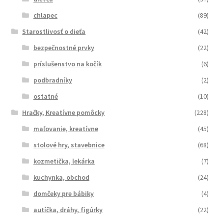
chlapec
(89)
Starostlivosť o dieťa
(42)
bezpečnostné prvky
(22)
príslušenstvo na kočík
(6)
podbradníky
(2)
ostatné
(10)
Hračky, Kreatívne pomôcky
(228)
maľovanie, kreatívne
(45)
stolové hry, stavebnice
(68)
kozmetička, lekárka
(7)
kuchynka, obchod
(24)
domčeky pre bábiky
(4)
autíčka, dráhy, figúrky
(22)