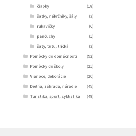
čiapky
(18)
šatky, nákrčníky, šály
(3)
rukavičky
(6)
pančuchy
(1)
šaty, tutu, tričká
(3)
Pomôcky do domácnosti
(92)
Pomôcky do školy
(21)
Vianoce, dekorácie
(20)
Dielňa, záhrada, náradie
(49)
Turistika, šport, cyklistika
(48)