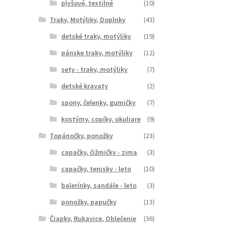
plyšové, textilné
(10)
Traky, Motýliky, Doplnky
(43)
detské traky, motýliky
(19)
pánske traky, motýliky
(12)
sety - traky, motýliky
(7)
detské kravaty
(2)
spony, čelenky, gumičky
(7)
kostýmy, copíky, okuliare
(9)
Topánočky, ponožky
(23)
capačky, čižmičky - zima
(3)
capačky, tenisky - leto
(10)
balerínky, sandále - leto
(3)
ponožky, papučky
(13)
Čiapky, Rukavice, Oblečenie
(36)