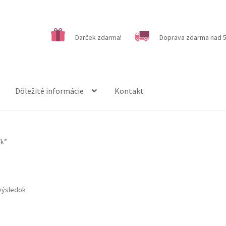
Darček zdarma!
Doprava zdarma nad 5
Dôležité informácie
Kontakt
ík”
výsledok