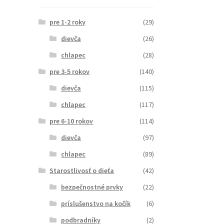
pre 1-2 roky
(29)
dievča
(26)
chlapec
(28)
pre 3-5 rokov
(140)
dievča
(115)
chlapec
(117)
pre 6-10 rokov
(114)
dievča
(97)
chlapec
(89)
Starostlivosť o dieťa
(42)
bezpečnostné prvky
(22)
príslušenstvo na kočík
(6)
podbradníky
(2)