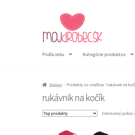
Preskočiť
Preskočiť
na
na
navigáciu
obsah
Podľa veku
Kategórie produktov
Domov
Produkty so značkou “rukávnik na koč
rukávnik na kočík
Zobrazený jediný 