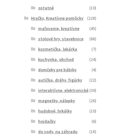
ostatné
(10)
Hračky, Kreatívne pomôcky
(228)
maľovanie, kreatívne
(45)
stolové hry, stavebnice
(68)
kozmetička, lekárka
(7)
kuchynka, obchod
(24)
domčeky pre bábiky
(4)
autíčka, dráhy, figúrky
(22)
interaktívne, elektronické
(30)
magnetky, nálepky
(26)
hudobné, hrkálky
(10)
hojdačky
(6)
do vody, na záhradu
(18)