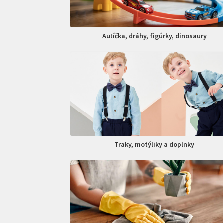
Autíčka, dráhy, figúrky, dinosaury
Traky, motýliky a doplnky