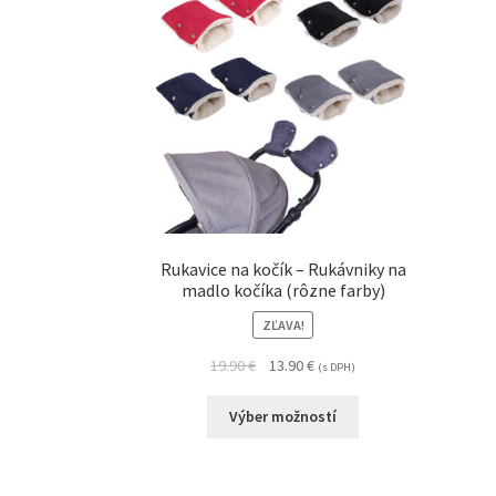
Rukavice na kočík – Rukávniky na
madlo kočíka (rôzne farby)
ZĽAVA!
19.90
€
13.90
€
(s DPH)
Výber možností