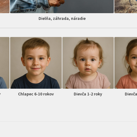
Dielňa, záhrada, náradie
v
Chlapec 6-10 rokov
Dievča 1-2 roky
Dievča