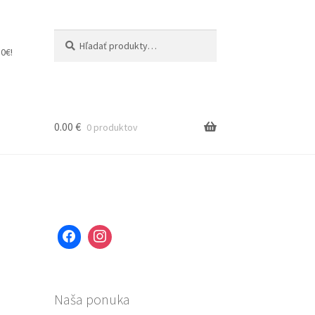
Hľadať:
Vyhľadávanie
0€!
0.00
€
0 produktov
Naša ponuka