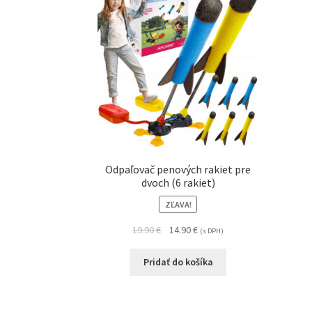
Odpaľovač penových rakiet pre
dvoch (6 rakiet)
ZĽAVA!
19.90
€
14.90
€
(s DPH)
Pridať do košíka