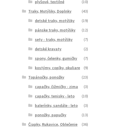
plyšové, textilné
(10)
Traky, Motýliky, Doplnky
(43)
detské traky, motýliky
(19)
pánske traky, motýliky
(12)
sety - traky, motýliky
(7)
detské kravaty
(2)
spony, čelenky, gumičky
(7)
kostýmy, copíky, okuliare
(9)
Topánočky, ponožky
(23)
capačky, čižmičky - zima
(3)
capačky, tenisky - leto
(10)
balerínky, sandále - leto
(3)
ponožky, papučky
(13)
Čiapky, Rukavice, Oblečenie
(36)