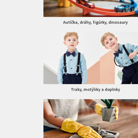
Autíčka, dráhy, figúrky, dinosaury
Traky, motýliky a doplnky