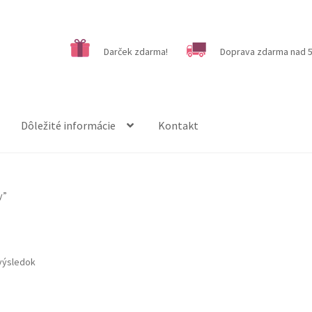
Darček zdarma!
Doprava zdarma nad 5
Dôležité informácie
Kontakt
y”
výsledok