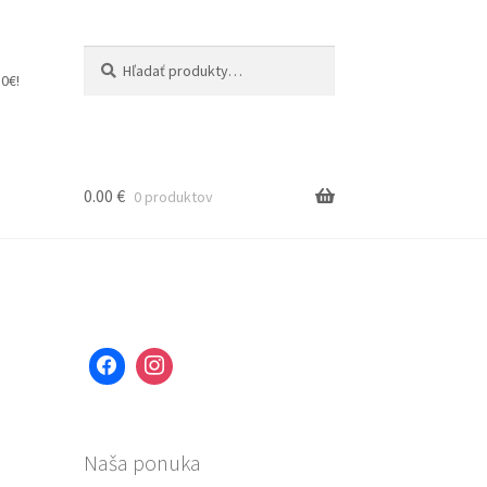
Hľadať:
Vyhľadávanie
0€!
0.00
€
0 produktov
Naša ponuka