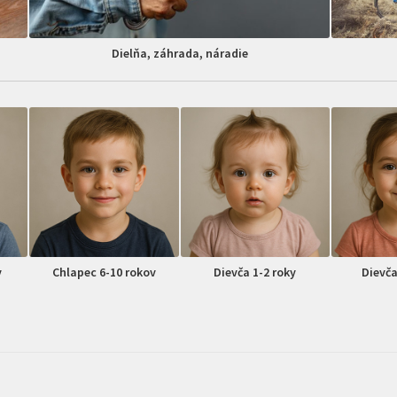
Dielňa, záhrada, náradie
v
Chlapec 6-10 rokov
Dievča 1-2 roky
Dievča