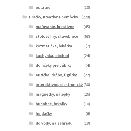
ostatné
(10)
Hračky, Kreatívne pomôcky
(228)
maľovanie, kreatívne
(45)
stolové hry, stavebnice
(68)
kozmetička, lekárka
(7)
kuchynka, obchod
(24)
domčeky pre bábiky
(4)
autíčka, dráhy, figúrky
(22)
interaktívne, elektronické
(30)
magnetky, nálepky
(26)
hudobné, hrkálky
(10)
hojdačky
(6)
do vody, na záhradu
(18)