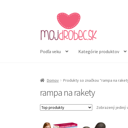
Preskočiť
Preskočiť
na
na
navigáciu
obsah
Podľa veku
Kategórie produktov
Domov
Produkty so značkou “rampa na raket
rampa na rakety
Zobrazený jediný 