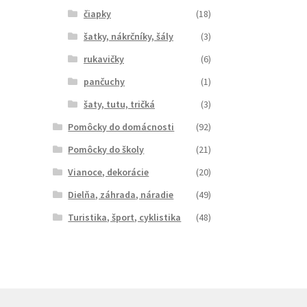
čiapky
(18)
šatky, nákrčníky, šály
(3)
rukavičky
(6)
pančuchy
(1)
šaty, tutu, tričká
(3)
Pomôcky do domácnosti
(92)
Pomôcky do školy
(21)
Vianoce, dekorácie
(20)
Dielňa, záhrada, náradie
(49)
Turistika, šport, cyklistika
(48)