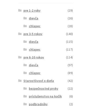
pre 1-2 roky
(29)
dievča
(26)
chlapec
(28)
pre 3-5 rokov
(140)
dievča
(115)
chlapec
(117)
pre 6-10 rokov
(114)
dievča
(97)
chlapec
(89)
Starostlivosť o dieťa
(42)
bezpečnostné prvky
(22)
príslušenstvo na kočík
(6)
podbradníky
(2)