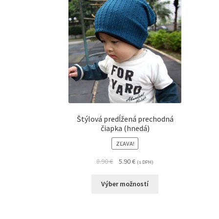
Štýlová predĺžená prechodná
čiapka (hnedá)
ZĽAVA!
8.90
€
5.90
€
(s DPH)
Výber možností