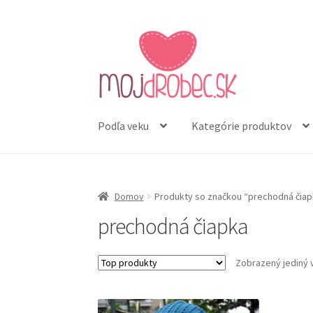
Preskočiť
Preskočiť
na
na
navigáciu
obsah
Podľa veku
Kategórie produktov
Domov
Produkty so značkou “prechodná čiap
prechodná čiapka
Zobrazený jediný 