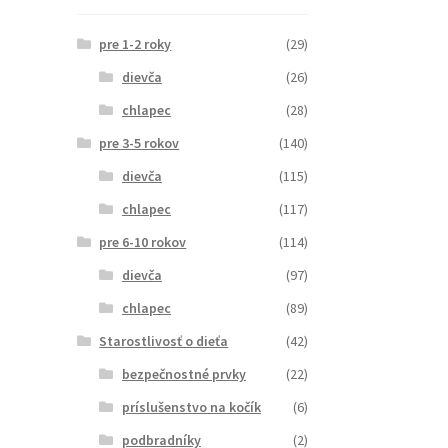
pre 1-2 roky
(29)
dievča
(26)
chlapec
(28)
pre 3-5 rokov
(140)
dievča
(115)
chlapec
(117)
pre 6-10 rokov
(114)
dievča
(97)
chlapec
(89)
Starostlivosť o dieťa
(42)
bezpečnostné prvky
(22)
príslušenstvo na kočík
(6)
podbradníky
(2)