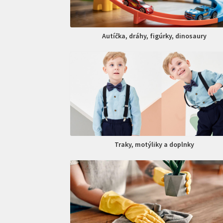
Autíčka, dráhy, figúrky, dinosaury
Traky, motýliky a doplnky