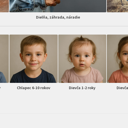
Dielňa, záhrada, náradie
v
Chlapec 6-10 rokov
Dievča 1-2 roky
Dievča