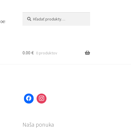
Hľadať:
Vyhľadávanie
0€!
0.00
€
0 produktov
Naša ponuka