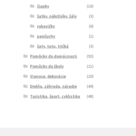
čiapky
(18)
šatky, nákrčníky, šály
(3)
rukavičky
(6)
pančuchy
(1)
šaty, tutu, tričká
(3)
Pomôcky do domácnosti
(92)
Pomôcky do školy
(21)
Vianoce, dekorácie
(20)
Dielňa, záhrada, náradie
(49)
Turistika, šport, cyklistika
(48)