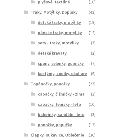
plyšové, textilné
(10)
Traky, Motýliky, Doplnky
(43)
detské traky, motýliky
(19)
pánske traky, motýliky
(12)
sety - traky, motýliky
(7)
detské kravaty
(2)
spony, čelenky, gumičky
(7)
kostýmy, copíky, okuliare
(9)
Topánočky, ponožky
(23)
capačky, čižmičky - zima
(3)
capačky, tenisky - leto
(10)
balerínky, sandále - leto
(3)
ponožky, papučky
(13)
Čiapky, Rukavice, Oblečenie
(36)