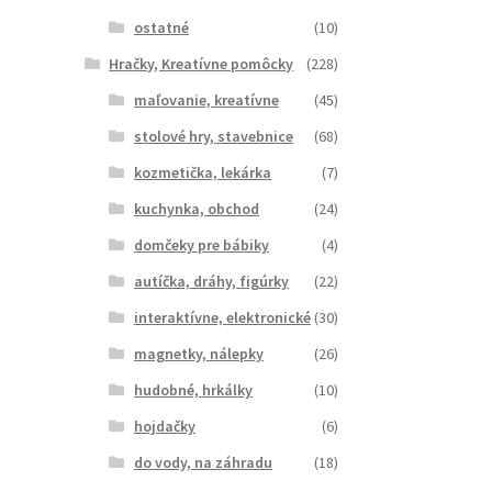
ostatné
(10)
Hračky, Kreatívne pomôcky
(228)
maľovanie, kreatívne
(45)
stolové hry, stavebnice
(68)
kozmetička, lekárka
(7)
kuchynka, obchod
(24)
domčeky pre bábiky
(4)
autíčka, dráhy, figúrky
(22)
interaktívne, elektronické
(30)
magnetky, nálepky
(26)
hudobné, hrkálky
(10)
hojdačky
(6)
do vody, na záhradu
(18)