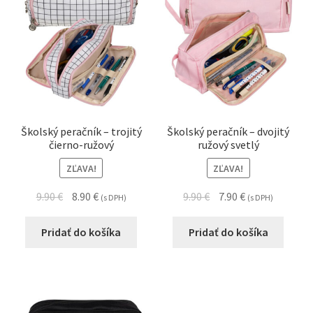
Školský peračník – trojitý
Školský peračník – dvojitý
čierno-ružový
ružový svetlý
ZĽAVA!
ZĽAVA!
9.90
€
8.90
€
9.90
€
7.90
€
(s DPH)
(s DPH)
Pridať do košíka
Pridať do košíka