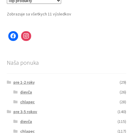
Zobrazuje sa všetkych 11 výsledkov
Naša ponuka
pre 1-2 roky
(29)
dievča
(26)
chlapec
(28)
pre 3-5 rokov
(140)
dievča
(115)
chlapec
(117)