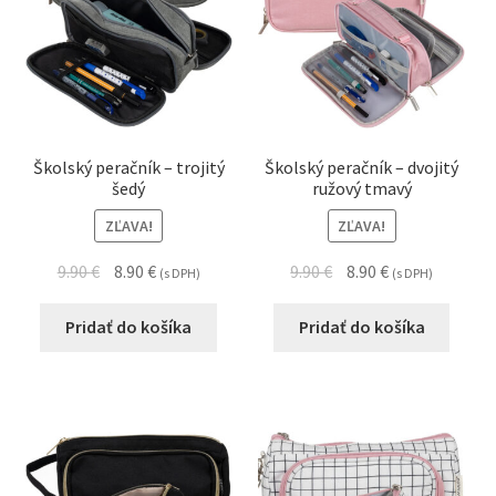
Školský peračník – trojitý
Školský peračník – dvojitý
šedý
ružový tmavý
ZĽAVA!
ZĽAVA!
9.90
€
8.90
€
9.90
€
8.90
€
(s DPH)
(s DPH)
Pridať do košíka
Pridať do košíka