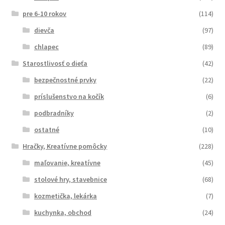
pre 6-10 rokov
(114)
dievča
(97)
chlapec
(89)
Starostlivosť o dieťa
(42)
bezpečnostné prvky
(22)
príslušenstvo na kočík
(6)
podbradníky
(2)
ostatné
(10)
Hračky, Kreatívne pomôcky
(228)
maľovanie, kreatívne
(45)
stolové hry, stavebnice
(68)
kozmetička, lekárka
(7)
kuchynka, obchod
(24)