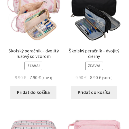
Školský peračník – dvojitý
Školský peračník – dvojitý
ružový so vzorom
čierny
ZĽAVA!
ZĽAVA!
9.90
€
7.90
€
9.90
€
8.90
€
(s DPH)
(s DPH)
Pridať do košíka
Pridať do košíka