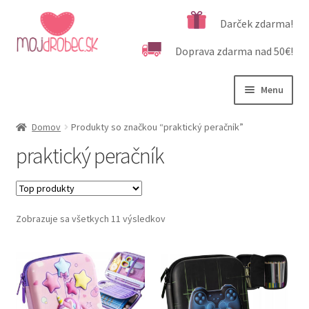
Preskočiť
Preskočiť
Darček zdarma!
na
na
Doprava zdarma nad 50€!
navigáciu
obsah
Menu
Rozbali
Podľa veku
Domov
Produkty so značkou “praktický peračník”
podrad
praktický peračník
menu
Rozbali
Kategórie produktov
podrad
menu
Rozbali
Dôležité informácie
podrad
Zobrazuje sa všetkych 11 výsledkov
menu
Kontakt