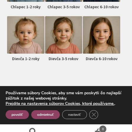
Chlapec 1-2 roky
Chlapec 3-5 rokov
Chlapec 6-10 rokov
Dievča 1-2 roky
Dievča 3-5 rokov
Dievča 6-10 rokov
Používame súbory Cookies, aby sme vám poskytli čo najlepší
zážitok z našej webovej stránky.
© MojDrobec.sk 2026
Prejdite na nastavenia súborov Cookies, ktoré používame.
.
Vytvorené pomocou Storefront a WooCommerce
.
Close GDPR Cookie
povoliť
odmietnuť
nastaviť
0