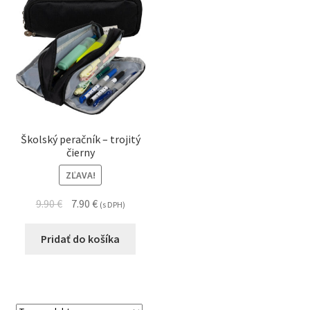
Školský peračník – trojitý
čierny
ZĽAVA!
9.90
€
7.90
€
(s DPH)
Pridať do košíka