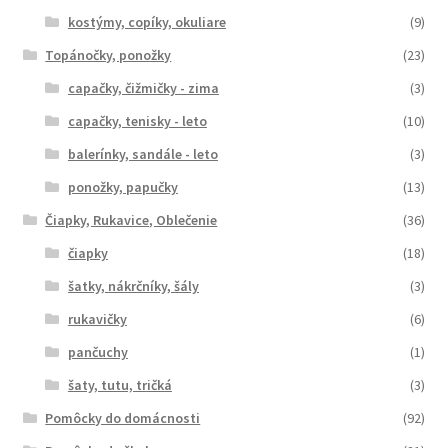
kostýmy, copíky, okuliare
(9)
Topánočky, ponožky
(23)
capačky, čižmičky - zima
(3)
capačky, tenisky - leto
(10)
balerínky, sandále - leto
(3)
ponožky, papučky
(13)
Čiapky, Rukavice, Oblečenie
(36)
čiapky
(18)
šatky, nákrčníky, šály
(3)
rukavičky
(6)
pančuchy
(1)
šaty, tutu, tričká
(3)
Pomôcky do domácnosti
(92)