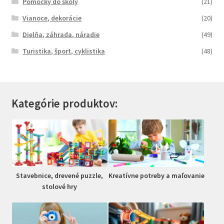
Pomôcky do školy
(21)
Vianoce, dekorácie
(20)
Dielňa, záhrada, náradie
(49)
Turistika, šport, cyklistika
(48)
Kategórie produktov:
Stavebnice, drevené puzzle,
Kreatívne potreby a maľovanie
stolové hry