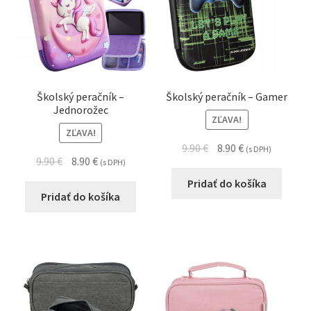
Školský peračník –
Školský peračník – Gamer
Jednorožec
ZĽAVA!
ZĽAVA!
9.90
€
8.90
€
(s DPH)
9.90
€
8.90
€
(s DPH)
Pridať do košíka
Pridať do košíka