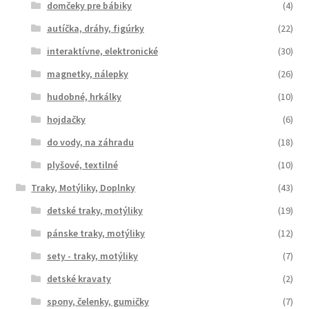
domčeky pre bábiky
(4)
autíčka, dráhy, figúrky
(22)
interaktívne, elektronické
(30)
magnetky, nálepky
(26)
hudobné, hrkálky
(10)
hojdačky
(6)
do vody, na záhradu
(18)
plyšové, textilné
(10)
Traky, Motýliky, Doplnky
(43)
detské traky, motýliky
(19)
pánske traky, motýliky
(12)
sety - traky, motýliky
(7)
detské kravaty
(2)
spony, čelenky, gumičky
(7)