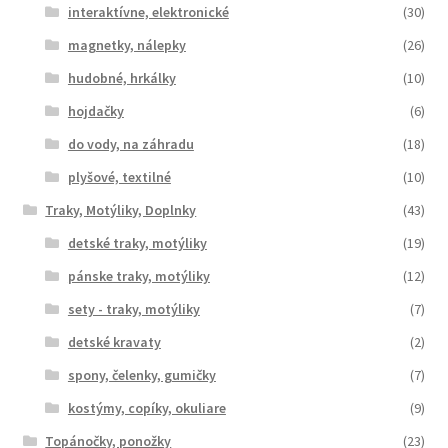
interaktívne, elektronické
(30)
magnetky, nálepky
(26)
hudobné, hrkálky
(10)
hojdačky
(6)
do vody, na záhradu
(18)
plyšové, textilné
(10)
Traky, Motýliky, Doplnky
(43)
detské traky, motýliky
(19)
pánske traky, motýliky
(12)
sety - traky, motýliky
(7)
detské kravaty
(2)
spony, čelenky, gumičky
(7)
kostýmy, copíky, okuliare
(9)
Topánočky, ponožky
(23)