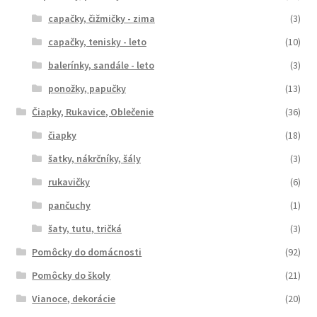
capačky, čižmičky - zima
(3)
capačky, tenisky - leto
(10)
balerínky, sandále - leto
(3)
ponožky, papučky
(13)
Čiapky, Rukavice, Oblečenie
(36)
čiapky
(18)
šatky, nákrčníky, šály
(3)
rukavičky
(6)
pančuchy
(1)
šaty, tutu, tričká
(3)
Pomôcky do domácnosti
(92)
Pomôcky do školy
(21)
Vianoce, dekorácie
(20)