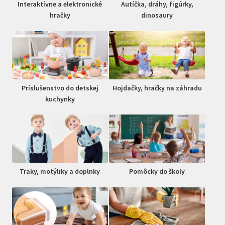
Interaktívne a elektronické
Autíčka, dráhy, figúrky,
hračky
dinosaury
Príslušenstvo do detskej
Hojdačky, hračky na záhradu
kuchynky
Traky, motýliky a doplnky
Pomôcky do školy