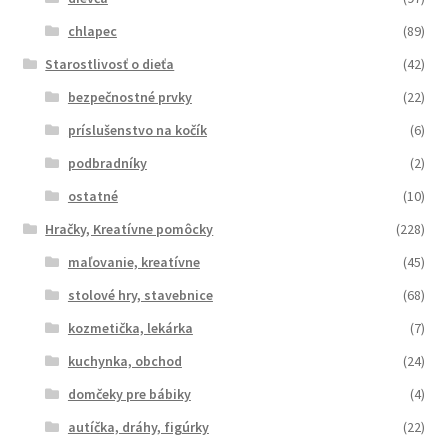
chlapec
(89)
Starostlivosť o dieťa
(42)
bezpečnostné prvky
(22)
príslušenstvo na kočík
(6)
podbradníky
(2)
ostatné
(10)
Hračky, Kreatívne pomôcky
(228)
maľovanie, kreatívne
(45)
stolové hry, stavebnice
(68)
kozmetička, lekárka
(7)
kuchynka, obchod
(24)
domčeky pre bábiky
(4)
autíčka, dráhy, figúrky
(22)