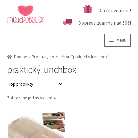
Preskočiť
Preskočiť
Darček zdarma!
na
na
Doprava zdarma nad 50€!
navigáciu
obsah
Menu
Rozbali
Podľa veku
Domov
Produkty so značkou “praktický lunchbox”
podrad
praktický lunchbox
menu
Rozbali
Kategórie produktov
podrad
menu
Rozbali
Dôležité informácie
podrad
Zobrazený jediný výsledok
menu
Kontakt