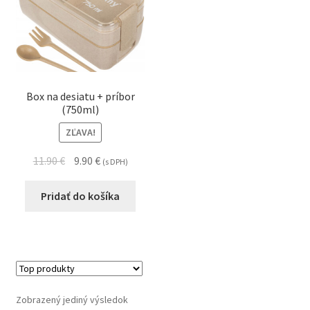
Box na desiatu + príbor
(750ml)
ZĽAVA!
11.90
€
9.90
€
(s DPH)
Pridať do košíka
Zobrazený jediný výsledok