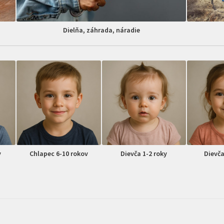
Dielňa, záhrada, náradie
v
Chlapec 6-10 rokov
Dievča 1-2 roky
Dievča