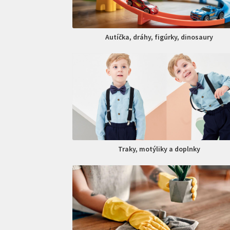
Autíčka, dráhy, figúrky, dinosaury
Traky, motýliky a doplnky