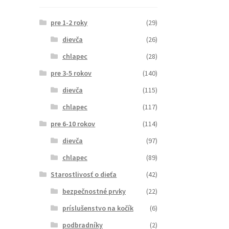
pre 1-2 roky
(29)
dievča
(26)
chlapec
(28)
pre 3-5 rokov
(140)
dievča
(115)
chlapec
(117)
pre 6-10 rokov
(114)
dievča
(97)
chlapec
(89)
Starostlivosť o dieťa
(42)
bezpečnostné prvky
(22)
príslušenstvo na kočík
(6)
podbradníky
(2)