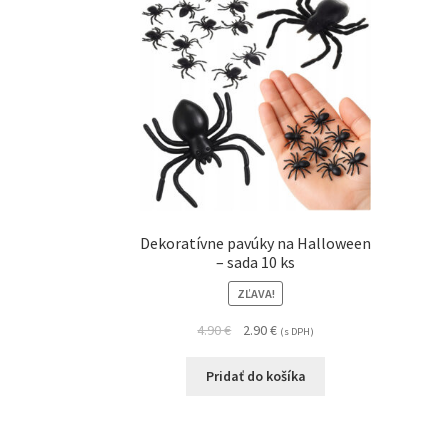
Dekoratívne pavúky na Halloween
– sada 10 ks
ZĽAVA!
4.90
€
2.90
€
(s DPH)
Pridať do košíka