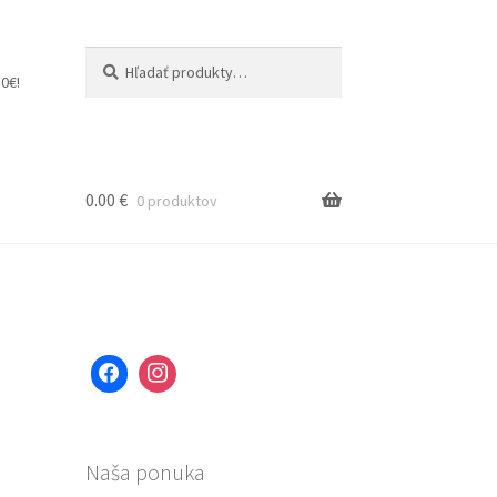
Hľadať:
Vyhľadávanie
0€!
0.00
€
0 produktov
Naša ponuka