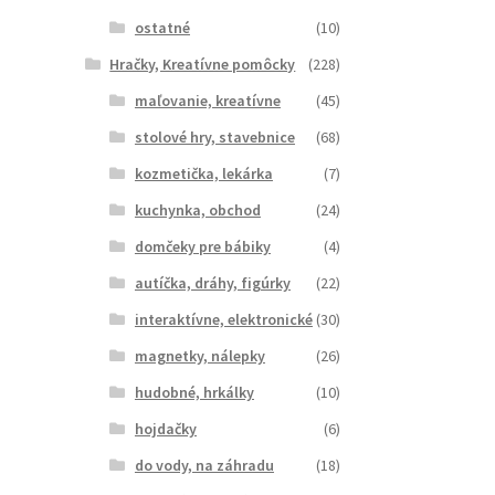
ostatné
(10)
Hračky, Kreatívne pomôcky
(228)
maľovanie, kreatívne
(45)
stolové hry, stavebnice
(68)
kozmetička, lekárka
(7)
kuchynka, obchod
(24)
domčeky pre bábiky
(4)
autíčka, dráhy, figúrky
(22)
interaktívne, elektronické
(30)
magnetky, nálepky
(26)
hudobné, hrkálky
(10)
hojdačky
(6)
do vody, na záhradu
(18)