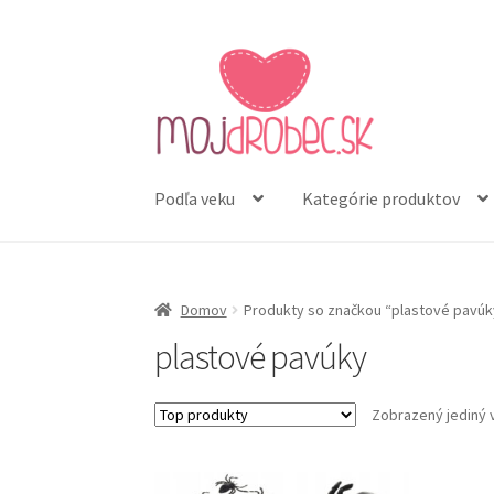
Preskočiť
Preskočiť
na
na
navigáciu
obsah
Podľa veku
Kategórie produktov
Domov
Produkty so značkou “plastové pavúk
plastové pavúky
Zobrazený jediný 