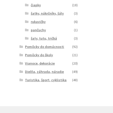
čiapky
(18)
šatky, nákrčníky, šály
(3)
rukavičky
(6)
pančuchy
(1)
šaty, tutu, tričká
(3)
Pomôcky do domácnosti
(92)
Pomôcky do školy
(21)
Vianoce, dekorácie
(20)
Dielňa, záhrada, náradie
(49)
Turistika, šport, cyklistika
(48)