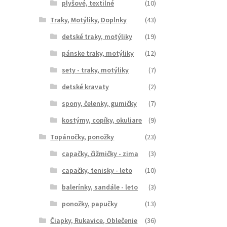
plyšové, textilné
(10)
Traky, Motýliky, Doplnky
(43)
detské traky, motýliky
(19)
pánske traky, motýliky
(12)
sety - traky, motýliky
(7)
detské kravaty
(2)
spony, čelenky, gumičky
(7)
kostýmy, copíky, okuliare
(9)
Topánočky, ponožky
(23)
capačky, čižmičky - zima
(3)
capačky, tenisky - leto
(10)
balerínky, sandále - leto
(3)
ponožky, papučky
(13)
Čiapky, Rukavice, Oblečenie
(36)