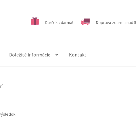
Darček zdarma!
Doprava zdarma nad 5
Dôležité informácie
Kontakt
y”
výsledok