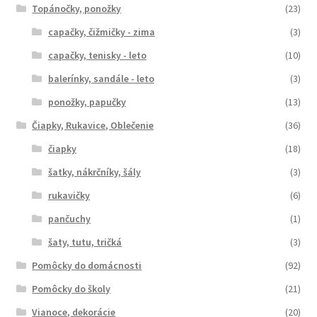
Topánočky, ponožky
(23)
capačky, čižmičky - zima
(3)
capačky, tenisky - leto
(10)
balerínky, sandále - leto
(3)
ponožky, papučky
(13)
Čiapky, Rukavice, Oblečenie
(36)
čiapky
(18)
šatky, nákrčníky, šály
(3)
rukavičky
(6)
pančuchy
(1)
šaty, tutu, tričká
(3)
Pomôcky do domácnosti
(92)
Pomôcky do školy
(21)
Vianoce, dekorácie
(20)