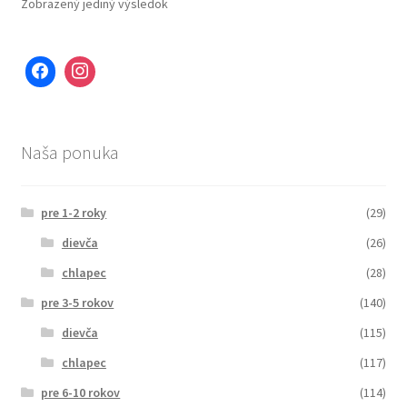
Zobrazený jediný výsledok
Naša ponuka
pre 1-2 roky
(29)
dievča
(26)
chlapec
(28)
pre 3-5 rokov
(140)
dievča
(115)
chlapec
(117)
pre 6-10 rokov
(114)