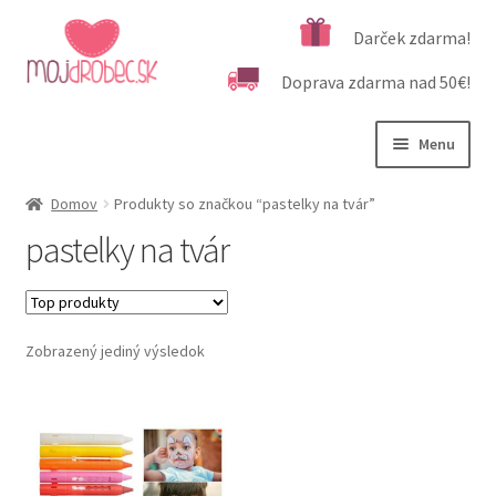
Preskočiť
Preskočiť
Darček zdarma!
na
na
Doprava zdarma nad 50€!
navigáciu
obsah
Menu
Rozbali
Podľa veku
Domov
Produkty so značkou “pastelky na tvár”
podrad
pastelky na tvár
menu
Rozbali
Kategórie produktov
podrad
menu
Rozbali
Dôležité informácie
podrad
Zobrazený jediný výsledok
menu
Kontakt