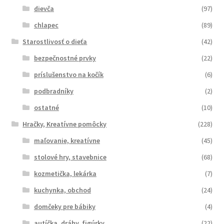
dievča
(97)
chlapec
(89)
Starostlivosť o dieťa
(42)
bezpečnostné prvky
(22)
príslušenstvo na kočík
(6)
podbradníky
(2)
ostatné
(10)
Hračky, Kreatívne pomôcky
(228)
maľovanie, kreatívne
(45)
stolové hry, stavebnice
(68)
kozmetička, lekárka
(7)
kuchynka, obchod
(24)
domčeky pre bábiky
(4)
autíčka, dráhy, figúrky
(22)