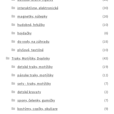
interaktívne, elektronické
(30)
magnetky, nálepky
(26)
hudobné, hrkálky
(10)
hojdačky
(6)
do vody, na záhradu
(18)
plyšové, textilné
(10)
Traky, Motýliky, Doplnky
(43)
detské traky, motýliky
(19)
pánske traky, motýliky
(12)
sety - traky, motýliky
(7)
detské kravaty
(2)
spony, čelenky, gumičky
(7)
kostýmy, copíky, okuliare
(9)