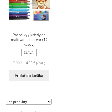
Pastelky / kriedy na
maľovanie na tvár (12
kusov)
ZĽAVA!
7.90
€
4.90
€
(s DPH)
Pridať do košíka