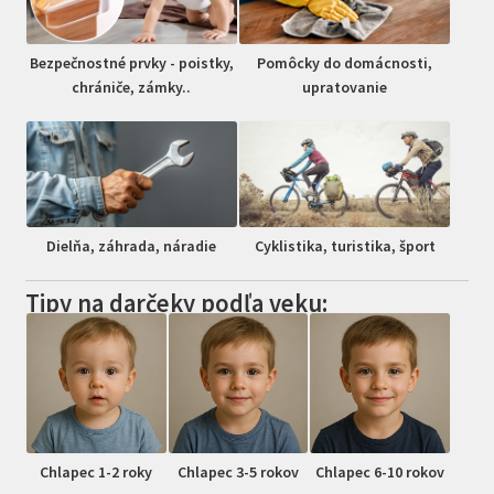
Bezpečnostné prvky - poistky,
Pomôcky do domácnosti,
chrániče, zámky..
upratovanie
Dielňa, záhrada, náradie
Cyklistika, turistika, šport
Tipy na darčeky podľa veku:
Chlapec 1-2 roky
Chlapec 3-5 rokov
Chlapec 6-10 rokov