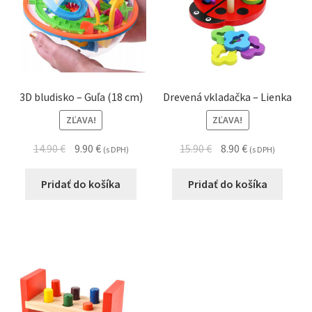
3D bludisko – Guľa (18 cm)
Drevená vkladačka – Lienka
ZĽAVA!
ZĽAVA!
14.90
€
9.90
€
15.90
€
8.90
€
(s DPH)
(s DPH)
Pridať do košíka
Pridať do košíka