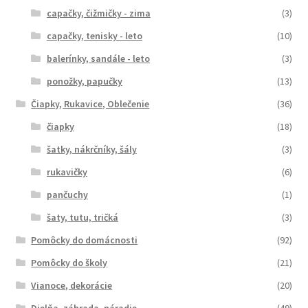
capačky, čižmičky - zima
(3)
capačky, tenisky - leto
(10)
balerínky, sandále - leto
(3)
ponožky, papučky
(13)
Čiapky, Rukavice, Oblečenie
(36)
čiapky
(18)
šatky, nákrčníky, šály
(3)
rukavičky
(6)
pančuchy
(1)
šaty, tutu, tričká
(3)
Pomôcky do domácnosti
(92)
Pomôcky do školy
(21)
Vianoce, dekorácie
(20)