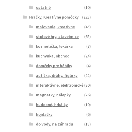
ostatné
(10)
Hračky, Kreatívne pomôcky
(228)
maľovanie, kreatívne
(45)
stolové hry, stavebnice
(68)
kozmetička, lekárka
(7)
kuchynka, obchod
(24)
domčeky pre bábiky
(4)
autíčka, dráhy, figúrky
(22)
interaktívne, elektronické
(30)
magnetky, nálepky
(26)
hudobné, hrkálky
(10)
hojdačky
(6)
do vody, na záhradu
(18)