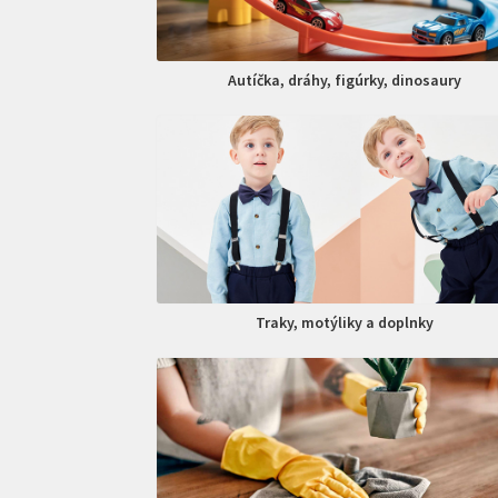
Autíčka, dráhy, figúrky, dinosaury
Traky, motýliky a doplnky