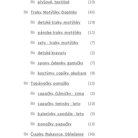
plyšové, textilné
(10)
Traky, Motýliky, Doplnky
(43)
detské traky, motýliky
(19)
pánske traky, motýliky
(12)
sety - traky, motýliky
(7)
detské kravaty
(2)
spony, čelenky, gumičky
(7)
kostýmy, copíky, okuliare
(9)
Topánočky, ponožky
(23)
capačky, čižmičky - zima
(3)
capačky, tenisky - leto
(10)
balerínky, sandále - leto
(3)
ponožky, papučky
(13)
Čiapky, Rukavice, Oblečenie
(36)