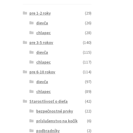
pre 1-2 roky
(29)
dievča
(26)
chlapec
(28)
pre 3-5 rokov
(140)
dievča
(115)
chlapec
(117)
pre 6-10 rokov
(114)
dievča
(97)
chlapec
(89)
Starostlivosť o dieťa
(42)
bezpečnostné prvky
(22)
príslušenstvo na kočík
(6)
podbradníky
(2)