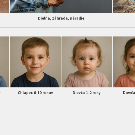
Dielňa, záhrada, náradie
v
Chlapec 6-10 rokov
Dievča 1-2 roky
Dievča