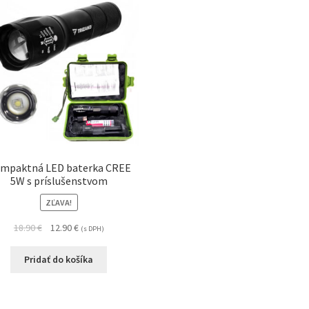
mpaktná LED baterka CREE
5W s príslušenstvom
ZĽAVA!
18.90
€
12.90
€
(s DPH)
Pridať do košíka