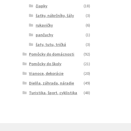
čiapky
(18)
šatky, nákrčníky, šály
(3)
rukavičky
(6)
pančuchy
(1)
šaty, tutu, tričká
(3)
Pomôcky do domácnosti
(92)
Pomôcky do školy
(21)
Vianoce, dekorácie
(20)
Dielňa, záhrada, náradie
(49)
Turistika, šport, cyklistika
(48)