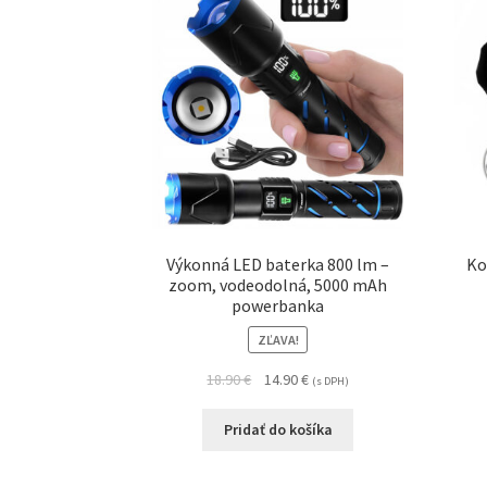
Výkonná LED baterka 800 lm –
Ko
zoom, vodeodolná, 5000 mAh
powerbanka
ZĽAVA!
18.90
€
14.90
€
(s DPH)
Pridať do košíka