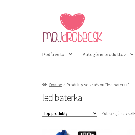
Preskočiť
Preskočiť
na
na
navigáciu
obsah
Podľa veku
Kategórie produktov
Domov
Produkty so značkou “led baterka”
led baterka
Zobrazujú sa všet