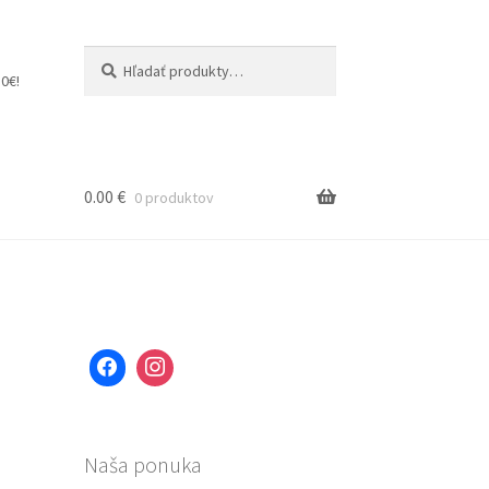
Hľadať:
Vyhľadávanie
0€!
0.00
€
0 produktov
Naša ponuka