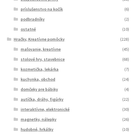
príslušenstvo na kočík
(6)
podbradníky
(2)
ostatné
(10)
Hračky, Kreatívne pomôcky
(228)
maľovanie, kreatívne
(45)
stolové hry, stavebnice
(68)
kozmetička, lekárka
(7)
kuchynka, obchod
(24)
domčeky pre bábiky
(4)
autíčka, dráhy, figúrky
(22)
interaktívne, elektronické
(30)
magnetky, nálepky
(26)
hudobné, hrkálky
(10)