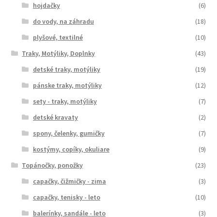
hojdačky
(6)
do vody, na záhradu
(18)
plyšové, textilné
(10)
Traky, Motýliky, Doplnky
(43)
detské traky, motýliky
(19)
pánske traky, motýliky
(12)
sety - traky, motýliky
(7)
detské kravaty
(2)
spony, čelenky, gumičky
(7)
kostýmy, copíky, okuliare
(9)
Topánočky, ponožky
(23)
capačky, čižmičky - zima
(3)
capačky, tenisky - leto
(10)
balerínky, sandále - leto
(3)