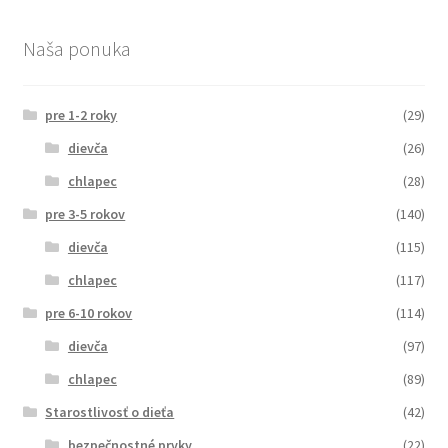
Naša ponuka
pre 1-2 roky
(29)
dievča
(26)
chlapec
(28)
pre 3-5 rokov
(140)
dievča
(115)
chlapec
(117)
pre 6-10 rokov
(114)
dievča
(97)
chlapec
(89)
Starostlivosť o dieťa
(42)
bezpečnostné prvky
(22)