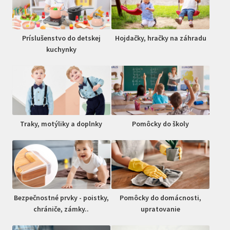
Príslušenstvo do detskej
Hojdačky, hračky na záhradu
kuchynky
Traky, motýliky a doplnky
Pomôcky do školy
Bezpečnostné prvky - poistky,
Pomôcky do domácnosti,
chrániče, zámky..
upratovanie