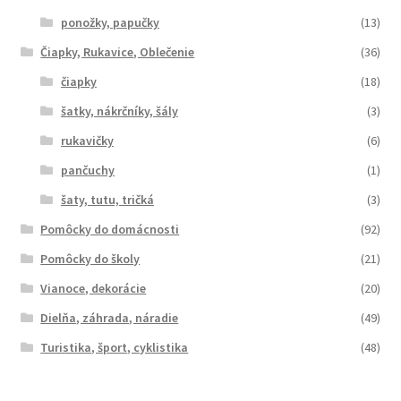
ponožky, papučky
(13)
Čiapky, Rukavice, Oblečenie
(36)
čiapky
(18)
šatky, nákrčníky, šály
(3)
rukavičky
(6)
pančuchy
(1)
šaty, tutu, tričká
(3)
Pomôcky do domácnosti
(92)
Pomôcky do školy
(21)
Vianoce, dekorácie
(20)
Dielňa, záhrada, náradie
(49)
Turistika, šport, cyklistika
(48)