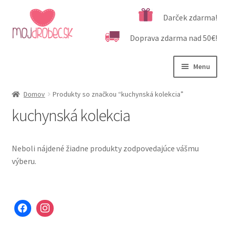
Preskočiť
Preskočiť
Darček zdarma!
na
na
Doprava zdarma nad 50€!
navigáciu
obsah
Menu
Rozbali
Podľa veku
Domov
Produkty so značkou “kuchynská kolekcia”
podrad
kuchynská kolekcia
menu
Rozbali
Kategórie produktov
podrad
menu
Rozbali
Dôležité informácie
Neboli nájdené žiadne produkty zodpovedajúce vášmu
podrad
výberu.
menu
Kontakt