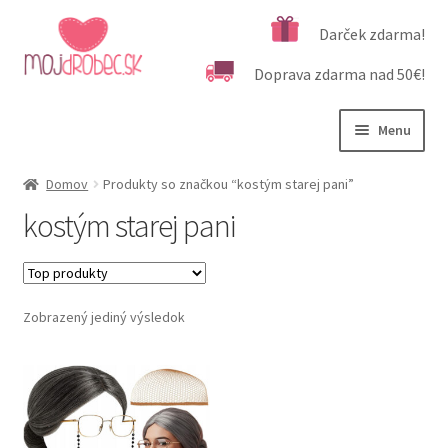
Preskočiť
Preskočiť
Darček zdarma!
na
na
Doprava zdarma nad 50€!
navigáciu
obsah
Menu
Rozbali
Podľa veku
Domov
Produkty so značkou “kostým starej pani”
podrad
kostým starej pani
menu
Rozbali
Kategórie produktov
podrad
menu
Rozbali
Dôležité informácie
podrad
Zobrazený jediný výsledok
menu
Kontakt