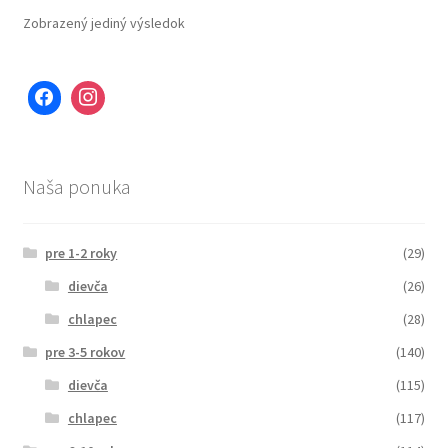
Zobrazený jediný výsledok
Naša ponuka
pre 1-2 roky
(29)
dievča
(26)
chlapec
(28)
pre 3-5 rokov
(140)
dievča
(115)
chlapec
(117)