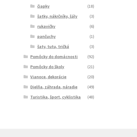
čiapky
(18)
šatky, nákrčníky, šály
(3)
rukavičky
(6)
pančuchy
(1)
šaty, tutu, tričká
(3)
Pomôcky do domácnosti
(92)
Pomôcky do školy
(21)
Vianoce, dekorácie
(20)
Dielňa, záhrada, náradie
(49)
Turistika, šport, cyklistika
(48)