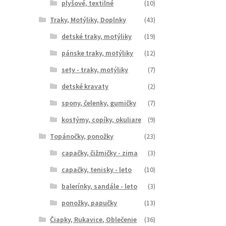
plyšové, textilné
(10)
Traky, Motýliky, Doplnky
(43)
detské traky, motýliky
(19)
pánske traky, motýliky
(12)
sety - traky, motýliky
(7)
detské kravaty
(2)
spony, čelenky, gumičky
(7)
kostýmy, copíky, okuliare
(9)
Topánočky, ponožky
(23)
capačky, čižmičky - zima
(3)
capačky, tenisky - leto
(10)
balerínky, sandále - leto
(3)
ponožky, papučky
(13)
Čiapky, Rukavice, Oblečenie
(36)