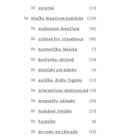
ostatné
(10)
Hračky, Kreatívne pomôcky
(228)
maľovanie, kreatívne
(45)
stolové hry, stavebnice
(68)
kozmetička, lekárka
(7)
kuchynka, obchod
(24)
domčeky pre bábiky
(4)
autíčka, dráhy, figúrky
(22)
interaktívne, elektronické
(30)
magnetky, nálepky
(26)
hudobné, hrkálky
(10)
hojdačky
(6)
do vody, na záhradu
(18)