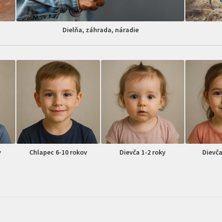
Dielňa, záhrada, náradie
v
Chlapec 6-10 rokov
Dievča 1-2 roky
Dievča