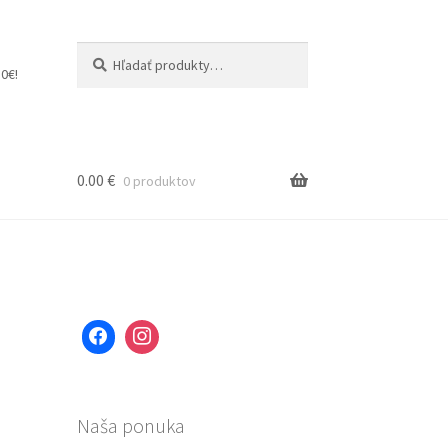
Hľadať:
Vyhľadávanie
0€!
0.00
€
0 produktov
Naša ponuka