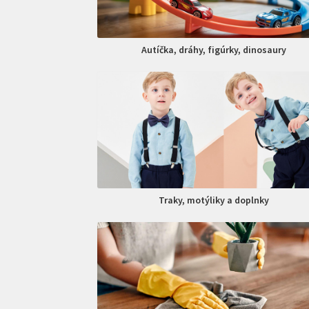
Autíčka, dráhy, figúrky, dinosaury
Traky, motýliky a doplnky