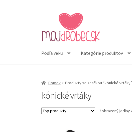
Preskočiť
Preskočiť
na
na
navigáciu
obsah
Podľa veku
Kategórie produktov
Domov
Produkty so značkou “kónické vrtáky
kónické vrtáky
Zobrazený jediný 