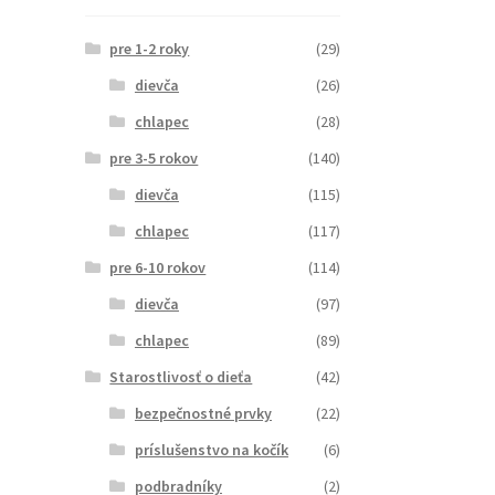
pre 1-2 roky
(29)
dievča
(26)
chlapec
(28)
pre 3-5 rokov
(140)
dievča
(115)
chlapec
(117)
pre 6-10 rokov
(114)
dievča
(97)
chlapec
(89)
Starostlivosť o dieťa
(42)
bezpečnostné prvky
(22)
príslušenstvo na kočík
(6)
podbradníky
(2)