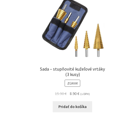
Sada – stupňovité kužeľové vrtáky
(3 kusy)
ZĽAVA!
15.90
€
8.90
€
(s DPH)
Pridať do košíka