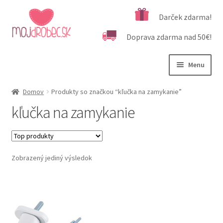
Preskočiť
Preskočiť
Darček zdarma!
na
na
Doprava zdarma nad 50€!
navigáciu
obsah
Menu
Rozbali
Podľa veku
Domov
Produkty so značkou “kľučka na zamykanie”
podrad
kľučka na zamykanie
menu
Rozbali
Kategórie produktov
podrad
menu
Rozbali
Dôležité informácie
podrad
Zobrazený jediný výsledok
menu
Kontakt