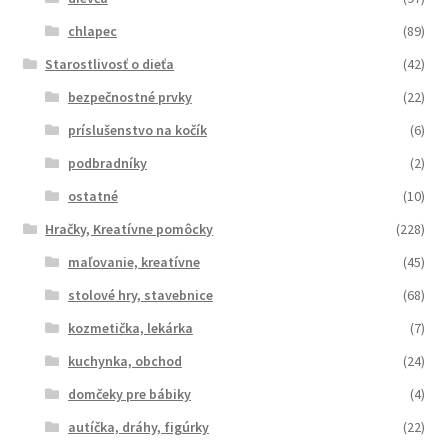
chlapec
(89)
Starostlivosť o dieťa
(42)
bezpečnostné prvky
(22)
príslušenstvo na kočík
(6)
podbradníky
(2)
ostatné
(10)
Hračky, Kreatívne pomôcky
(228)
maľovanie, kreatívne
(45)
stolové hry, stavebnice
(68)
kozmetička, lekárka
(7)
kuchynka, obchod
(24)
domčeky pre bábiky
(4)
autíčka, dráhy, figúrky
(22)