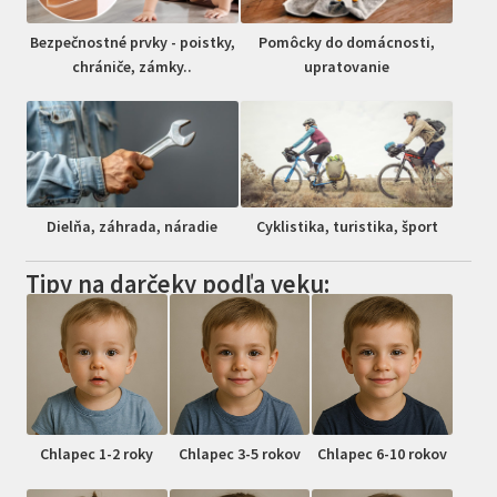
Bezpečnostné prvky - poistky,
Pomôcky do domácnosti,
chrániče, zámky..
upratovanie
Dielňa, záhrada, náradie
Cyklistika, turistika, šport
Tipy na darčeky podľa veku:
Chlapec 1-2 roky
Chlapec 3-5 rokov
Chlapec 6-10 rokov