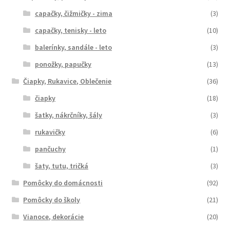
capačky, čižmičky - zima
(3)
capačky, tenisky - leto
(10)
balerínky, sandále - leto
(3)
ponožky, papučky
(13)
Čiapky, Rukavice, Oblečenie
(36)
čiapky
(18)
šatky, nákrčníky, šály
(3)
rukavičky
(6)
pančuchy
(1)
šaty, tutu, tričká
(3)
Pomôcky do domácnosti
(92)
Pomôcky do školy
(21)
Vianoce, dekorácie
(20)