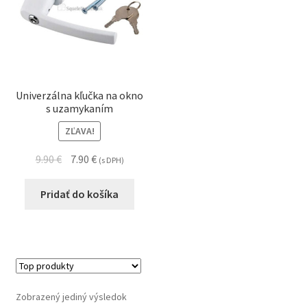
Univerzálna kľučka na okno
s uzamykaním
ZĽAVA!
9.90
€
7.90
€
(s DPH)
Pridať do košíka
Zobrazený jediný výsledok