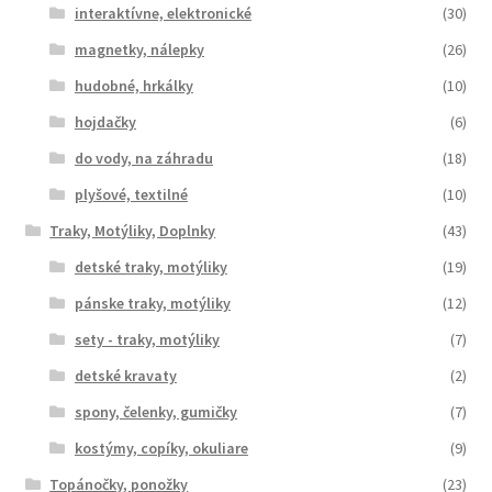
interaktívne, elektronické
(30)
magnetky, nálepky
(26)
hudobné, hrkálky
(10)
hojdačky
(6)
do vody, na záhradu
(18)
plyšové, textilné
(10)
Traky, Motýliky, Doplnky
(43)
detské traky, motýliky
(19)
pánske traky, motýliky
(12)
sety - traky, motýliky
(7)
detské kravaty
(2)
spony, čelenky, gumičky
(7)
kostýmy, copíky, okuliare
(9)
Topánočky, ponožky
(23)