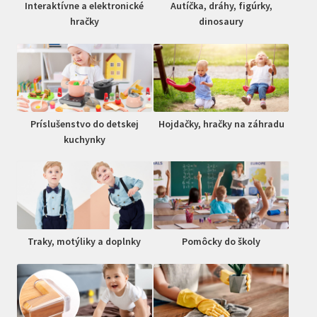
Interaktívne a elektronické
Autíčka, dráhy, figúrky,
hračky
dinosaury
Príslušenstvo do detskej
Hojdačky, hračky na záhradu
kuchynky
Traky, motýliky a doplnky
Pomôcky do školy