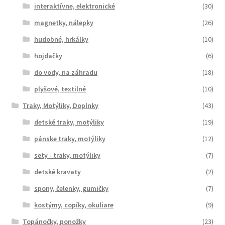
interaktívne, elektronické
(30)
magnetky, nálepky
(26)
hudobné, hrkálky
(10)
hojdačky
(6)
do vody, na záhradu
(18)
plyšové, textilné
(10)
Traky, Motýliky, Doplnky
(43)
detské traky, motýliky
(19)
pánske traky, motýliky
(12)
sety - traky, motýliky
(7)
detské kravaty
(2)
spony, čelenky, gumičky
(7)
kostýmy, copíky, okuliare
(9)
Topánočky, ponožky
(23)