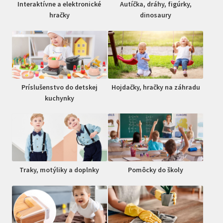
Interaktívne a elektronické
Autíčka, dráhy, figúrky,
hračky
dinosaury
Príslušenstvo do detskej
Hojdačky, hračky na záhradu
kuchynky
Traky, motýliky a doplnky
Pomôcky do školy