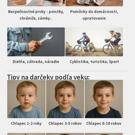
Bezpečnostné prvky - poistky,
Pomôcky do domácnosti,
chrániče, zámky..
upratovanie
Dielňa, záhrada, náradie
Cyklistika, turistika, šport
Tipy na darčeky podľa veku:
Chlapec 1-2 roky
Chlapec 3-5 rokov
Chlapec 6-10 rokov