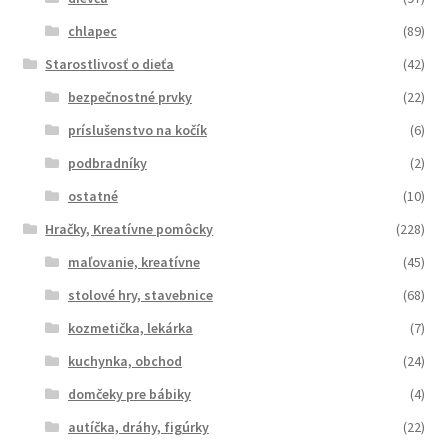
chlapec
(89)
Starostlivosť o dieťa
(42)
bezpečnostné prvky
(22)
príslušenstvo na kočík
(6)
podbradníky
(2)
ostatné
(10)
Hračky, Kreatívne pomôcky
(228)
maľovanie, kreatívne
(45)
stolové hry, stavebnice
(68)
kozmetička, lekárka
(7)
kuchynka, obchod
(24)
domčeky pre bábiky
(4)
autíčka, dráhy, figúrky
(22)