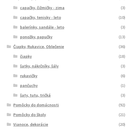
capačky, čižmičky - zima
(3)
capačky, tenisky - leto
(10)
balerínky, sandále - leto
(3)
ponožky, papučky
(13)
Čiapky, Rukavice, Oblečenie
(36)
čiapky
(18)
šatky, nákrčníky, šály
(3)
rukavičky
(6)
pančuchy
(1)
šaty, tutu, tričká
(3)
Pomôcky do domácnosti
(92)
Pomôcky do školy
(21)
Vianoce, dekorácie
(20)