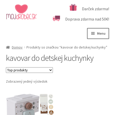
Preskočiť
Preskočiť
Darček zdarma!
na
na
Doprava zdarma nad 50€!
navigáciu
obsah
Menu
Rozbali
Podľa veku
Domov
Produkty so značkou “kavovar do detskej kuchynky”
podrad
kavovar do detskej kuchynky
menu
Rozbali
Kategórie produktov
podrad
menu
Rozbali
Dôležité informácie
podrad
Zobrazený jediný výsledok
menu
Kontakt