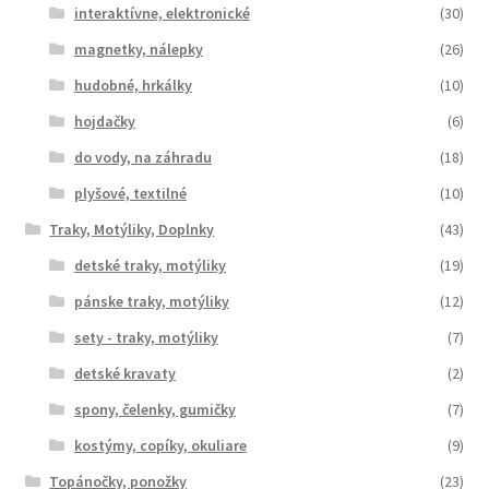
interaktívne, elektronické
(30)
magnetky, nálepky
(26)
hudobné, hrkálky
(10)
hojdačky
(6)
do vody, na záhradu
(18)
plyšové, textilné
(10)
Traky, Motýliky, Doplnky
(43)
detské traky, motýliky
(19)
pánske traky, motýliky
(12)
sety - traky, motýliky
(7)
detské kravaty
(2)
spony, čelenky, gumičky
(7)
kostýmy, copíky, okuliare
(9)
Topánočky, ponožky
(23)