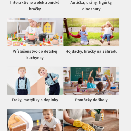
Interaktívne a elektronické
Autíčka, dráhy, figúrky,
hračky
dinosaury
Príslušenstvo do detskej
Hojdačky, hračky na záhradu
kuchynky
Traky, motýliky a doplnky
Pomôcky do školy