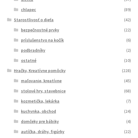
chlapec
(89)
Starostlivosť o dieťa
(42)
bezpečnostné prvky
(22)
príslušenstvo na kočík
(6)
podbradníky
(2)
ostatné
(10)
Hračky, Kreatívne pomôcky
(228)
maľovanie, kreatívne
(45)
stolové hry, stavebnice
(68)
kozmetička, lekárka
(7)
kuchynka, obchod
(24)
domčeky pre bábiky
(4)
autíčka, dráhy, figúrky
(22)