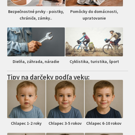
Bezpečnostné prvky - poistky,
Pomôcky do domácnosti,
chrániče, zámky..
upratovanie
Dielňa, záhrada, náradie
Cyklistika, turistika, šport
Tipy na darčeky podľa veku:
Chlapec 1-2 roky
Chlapec 3-5 rokov
Chlapec 6-10 rokov