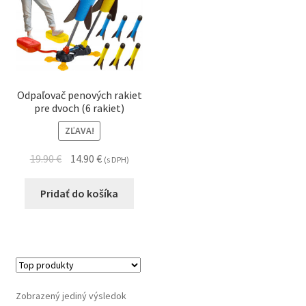
Odpaľovač penových rakiet
pre dvoch (6 rakiet)
ZĽAVA!
19.90
€
14.90
€
(s DPH)
Pridať do košíka
Zobrazený jediný výsledok