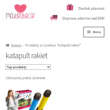
Preskočiť
Preskočiť
Darček zdarma!
na
na
Doprava zdarma nad 50€!
navigáciu
obsah
Menu
Rozbali
Podľa veku
Domov
Produkty so značkou “katapult rakiet”
podrad
katapult rakiet
menu
Rozbali
Kategórie produktov
podrad
menu
Rozbali
Dôležité informácie
podrad
Zobrazený jediný výsledok
menu
Kontakt