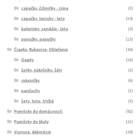
capačky, čižmičky - zima
(3)
capačky, tenisky - leto
(10)
balerínky, sandále - leto
(3)
ponožky, papučky
(13)
Čiapky, Rukavice, Oblečenie
(36)
čiapky
(18)
šatky, nákrčníky, šály
(3)
rukavičky
(6)
pančuchy
(1)
šaty, tutu, tričká
(3)
Pomôcky do domácnosti
(92)
Pomôcky do školy
(21)
Vianoce, dekorácie
(20)