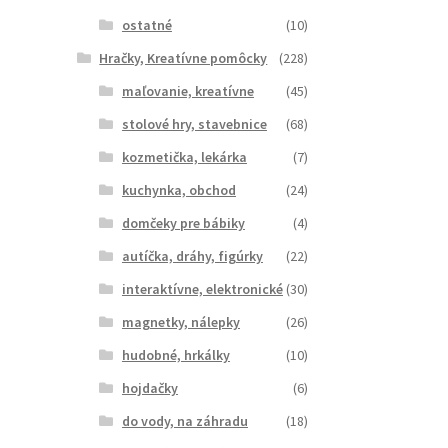
ostatné
(10)
Hračky, Kreatívne pomôcky
(228)
maľovanie, kreatívne
(45)
stolové hry, stavebnice
(68)
kozmetička, lekárka
(7)
kuchynka, obchod
(24)
domčeky pre bábiky
(4)
autíčka, dráhy, figúrky
(22)
interaktívne, elektronické
(30)
magnetky, nálepky
(26)
hudobné, hrkálky
(10)
hojdačky
(6)
do vody, na záhradu
(18)