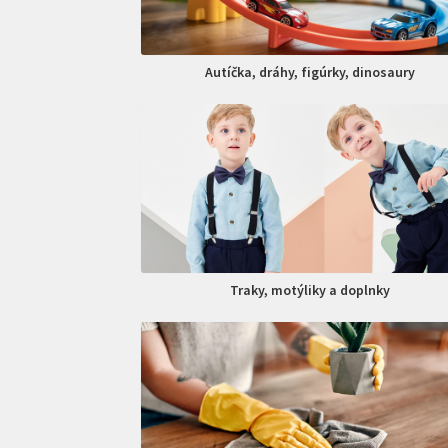
Autíčka, dráhy, figúrky, dinosaury
Traky, motýliky a doplnky