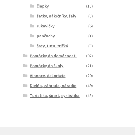
čiapky
(18)
šatky, nákrčníky, šály
(3)
rukavičky
(6)
pančuchy
(1)
šaty, tutu, tričká
(3)
Pomôcky do domácnosti
(92)
Pomôcky do školy
(21)
Vianoce, dekorácie
(20)
Dielňa, záhrada, náradie
(49)
Turistika, šport, cyklistika
(48)