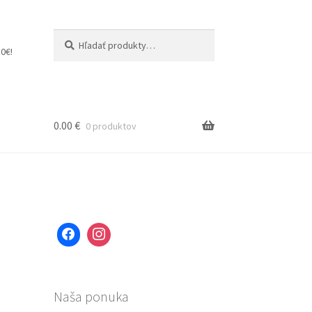
Hľadať:
Vyhľadávanie
0€!
0.00
€
0 produktov
Naša ponuka