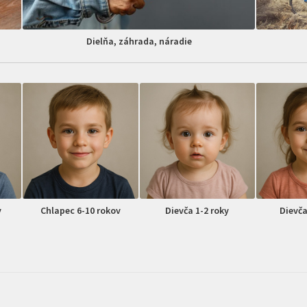
Dielňa, záhrada, náradie
v
Chlapec 6-10 rokov
Dievča 1-2 roky
Dievča