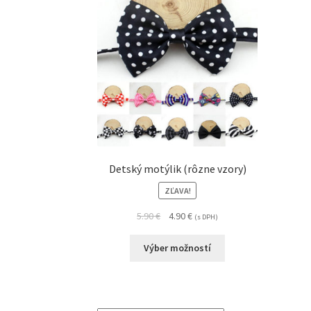
Detský motýlik (rôzne vzory)
ZĽAVA!
5.90
€
4.90
€
(s DPH)
Výber možností