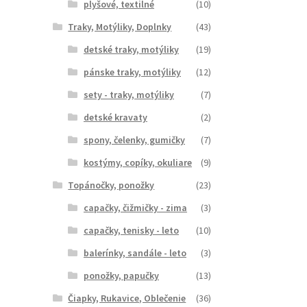
plyšové, textilné
(10)
Traky, Motýliky, Doplnky
(43)
detské traky, motýliky
(19)
pánske traky, motýliky
(12)
sety - traky, motýliky
(7)
detské kravaty
(2)
spony, čelenky, gumičky
(7)
kostýmy, copíky, okuliare
(9)
Topánočky, ponožky
(23)
capačky, čižmičky - zima
(3)
capačky, tenisky - leto
(10)
balerínky, sandále - leto
(3)
ponožky, papučky
(13)
Čiapky, Rukavice, Oblečenie
(36)