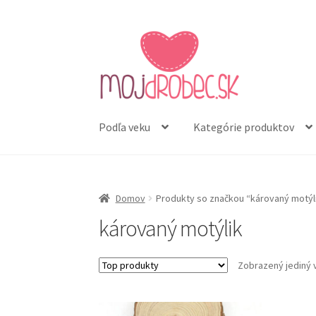
Preskočiť
Preskočiť
na
na
navigáciu
obsah
Podľa veku
Kategórie produktov
Domov
Produkty so značkou “károvaný motýl
károvaný motýlik
Zobrazený jediný 