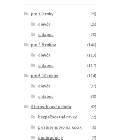
pre 1-2 roky
(29)
dievča
(26)
chlapec
(28)
pre 3-5 rokov
(140)
dievča
(115)
chlapec
(117)
pre 6-10 rokov
(114)
dievča
(97)
chlapec
(89)
Starostlivosť o dieťa
(42)
bezpečnostné prvky
(22)
príslušenstvo na kočík
(6)
podbradníky
(2)