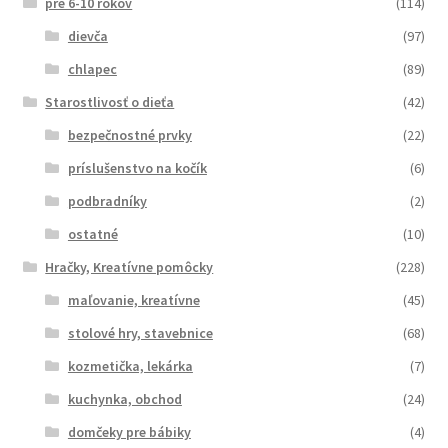
pre 6-10 rokov
(114)
dievča
(97)
chlapec
(89)
Starostlivosť o dieťa
(42)
bezpečnostné prvky
(22)
príslušenstvo na kočík
(6)
podbradníky
(2)
ostatné
(10)
Hračky, Kreatívne pomôcky
(228)
maľovanie, kreatívne
(45)
stolové hry, stavebnice
(68)
kozmetička, lekárka
(7)
kuchynka, obchod
(24)
domčeky pre bábiky
(4)