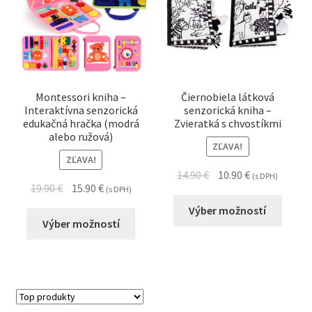
Montessori kniha –
Čiernobiela látková
Interaktívna senzorická
senzorická kniha –
edukačná hračka (modrá
Zvieratká s chvostíkmi
alebo ružová)
ZĽAVA!
ZĽAVA!
14.90
€
10.90
€
(s DPH)
19.90
€
15.90
€
(s DPH)
Výber možností
Výber možností