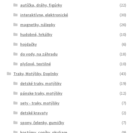
autíčka, dráhy, figúrky
(22)
interaktívne, elektronické
(30)
magnetky, nálepky
(26)
hudobné, hrkálky
(10)
hojdačky
(6)
do vody, na záhradu
(18)
plyšové, textilné
(10)
Traky, Motýliky, Doplnky
(43)
detské traky, motýliky
(19)
pánske traky, motýliky
(12)
sety - traky, motýliky
(7)
detské kravaty
(2)
spony, čelenky, gumičky
(7)
kostýmy, copíky, okuliare
(9)