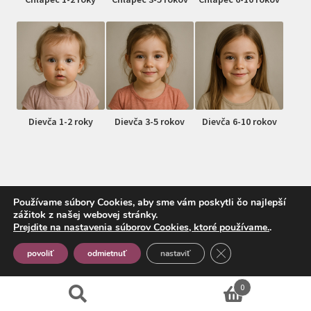
Dievča 1-2 roky
Dievča 3-5 rokov
Dievča 6-10 rokov
Používame súbory Cookies, aby sme vám poskytli čo najlepší
zážitok z našej webovej stránky.
© MojDrobec.sk 2026
Prejdite na nastavenia súborov Cookies, ktoré používame.
.
Vytvorené pomocou Storefront a WooCommerce
.
Close GDPR Cookie
povoliť
odmietnuť
nastaviť
0
Hľadať:
Vyhľadávanie