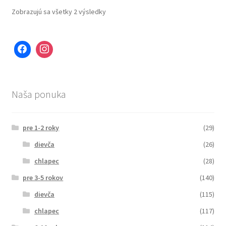
Zobrazujú sa všetky 2 výsledky
Naša ponuka
pre 1-2 roky
(29)
dievča
(26)
chlapec
(28)
pre 3-5 rokov
(140)
dievča
(115)
chlapec
(117)