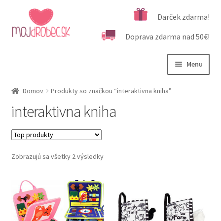
Preskočiť
Preskočiť
Darček zdarma!
na
na
Doprava zdarma nad 50€!
navigáciu
obsah
Menu
Rozbali
Podľa veku
Domov
Produkty so značkou “interaktivna kniha”
podrad
interaktivna kniha
menu
Rozbali
Kategórie produktov
podrad
menu
Rozbali
Dôležité informácie
podrad
Zobrazujú sa všetky 2 výsledky
menu
Kontakt