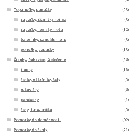
Topánočky, ponožky
(23)
capačky, čižmičky - zima
(3)
capačky, tenisky - leto
(10)
balerínky, sandále - leto
(3)
ponožky, papučky
(13)
Čiapky, Rukavice, Oblečenie
(36)
čiapky
(18)
šatky, nákrčníky, šály
(3)
rukavičky
(6)
pančuchy
(1)
šaty, tutu, tričká
(3)
Pomôcky do domácnosti
(92)
Pomôcky do školy
(21)