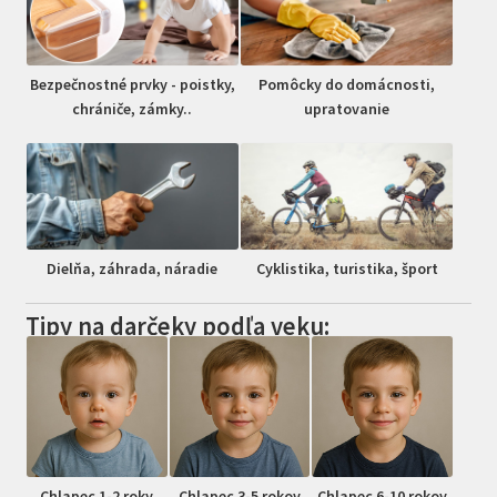
Bezpečnostné prvky - poistky,
Pomôcky do domácnosti,
chrániče, zámky..
upratovanie
Dielňa, záhrada, náradie
Cyklistika, turistika, šport
Tipy na darčeky podľa veku:
Chlapec 1-2 roky
Chlapec 3-5 rokov
Chlapec 6-10 rokov