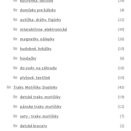
kuchynka, obchod
(24)
domčeky pre bábiky
(4)
autíčka, dráhy, figúrky
(22)
interaktívne, elektronické
(30)
magnetky, nálepky
(26)
hudobné, hrkálky
(10)
hojdačky
(6)
do vody, na záhradu
(18)
plyšové, textilné
(10)
Traky, Motýliky, Doplnky
(43)
detské traky, motýliky
(19)
pánske traky, motýliky
(12)
sety - traky, motýliky
(7)
detské kravaty
(2)