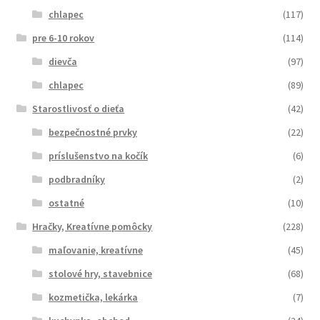
chlapec
(117)
pre 6-10 rokov
(114)
dievča
(97)
chlapec
(89)
Starostlivosť o dieťa
(42)
bezpečnostné prvky
(22)
príslušenstvo na kočík
(6)
podbradníky
(2)
ostatné
(10)
Hračky, Kreatívne pomôcky
(228)
maľovanie, kreatívne
(45)
stolové hry, stavebnice
(68)
kozmetička, lekárka
(7)