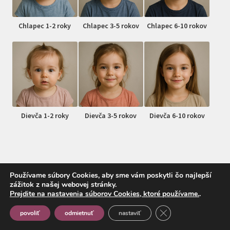
Chlapec 1-2 roky
Chlapec 3-5 rokov
Chlapec 6-10 rokov
Dievča 1-2 roky
Dievča 3-5 rokov
Dievča 6-10 rokov
Používame súbory Cookies, aby sme vám poskytli čo najlepší
zážitok z našej webovej stránky.
© MojDrobec.sk 2026
Prejdite na nastavenia súborov Cookies, ktoré používame.
.
Vytvorené pomocou Storefront a WooCommerce
.
Close GDPR Cookie
povoliť
odmietnuť
nastaviť