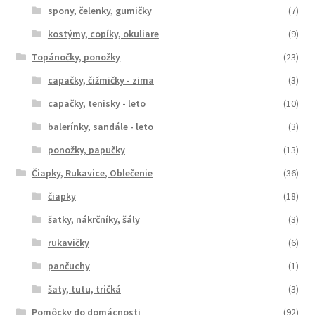
spony, čelenky, gumičky
(7)
kostýmy, copíky, okuliare
(9)
Topánočky, ponožky
(23)
capačky, čižmičky - zima
(3)
capačky, tenisky - leto
(10)
balerínky, sandále - leto
(3)
ponožky, papučky
(13)
Čiapky, Rukavice, Oblečenie
(36)
čiapky
(18)
šatky, nákrčníky, šály
(3)
rukavičky
(6)
pančuchy
(1)
šaty, tutu, tričká
(3)
Pomôcky do domácnosti
(92)