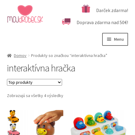
Preskočiť
Preskočiť
Darček zdarma!
na
na
Doprava zdarma nad 50€!
navigáciu
obsah
Menu
Rozbali
Podľa veku
Domov
Produkty so značkou “interaktívna hračka”
podrad
interaktívna hračka
menu
Rozbali
Kategórie produktov
podrad
menu
Rozbali
Dôležité informácie
podrad
Zobrazujú sa všetky 4 výsledky
menu
Kontakt