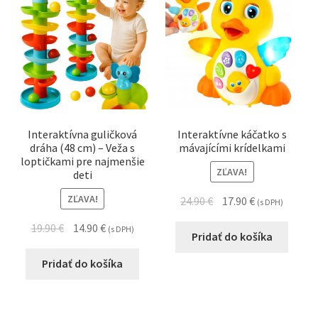
Interaktívna guličková
Interaktívne káčatko s
dráha (48 cm) – Veža s
mávajícími krídelkami
loptičkami pre najmenšie
ZĽAVA!
deti
ZĽAVA!
24.90
€
17.90
€
(s DPH)
19.90
€
14.90
€
(s DPH)
Pridať do košíka
Pridať do košíka