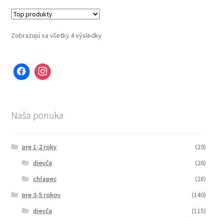
Zobrazujú sa všetky 4 výsledky
Naša ponuka
pre 1-2 roky
(29)
dievča
(26)
chlapec
(28)
pre 3-5 rokov
(140)
dievča
(115)