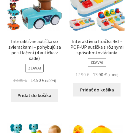
Interaktívne autíčka so
Interaktívna hračka 4v1 –
zvieratkami – pohybujú sa
POP-UP autíčka s rôznymi
po stlačení (4 autíčka v
spôsobmi ovládania
sade)
ZĽAVA!
ZĽAVA!
17.90
€
13.90
€
(s DPH)
18.90
€
14.90
€
(s DPH)
Pridať do košíka
Pridať do košíka