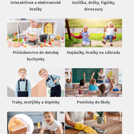
Interaktívne a elektronické
Autíčka, dráhy, figúrky,
hračky
dinosaury
Príslušenstvo do detskej
Hojdačky, hračky na záhradu
kuchynky
Traky, motýliky a doplnky
Pomôcky do školy