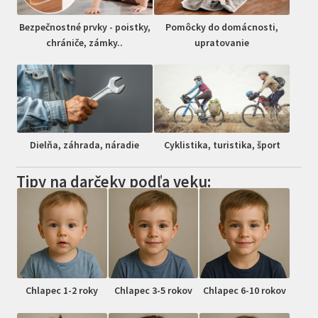
Bezpečnostné prvky - poistky,
Pomôcky do domácnosti,
chrániče, zámky..
upratovanie
Dielňa, záhrada, náradie
Cyklistika, turistika, šport
Tipy na darčeky podľa veku:
Chlapec 1-2 roky
Chlapec 3-5 rokov
Chlapec 6-10 rokov