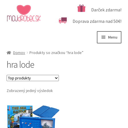
Preskočiť
Preskočiť
Darček zdarma!
na
na
Doprava zdarma nad 50€!
navigáciu
obsah
Menu
Rozbali
Podľa veku
Domov
Produkty so značkou “hra lode”
podrad
hra lode
menu
Rozbali
Kategórie produktov
podrad
menu
Rozbali
Dôležité informácie
podrad
Zobrazený jediný výsledok
menu
Kontakt