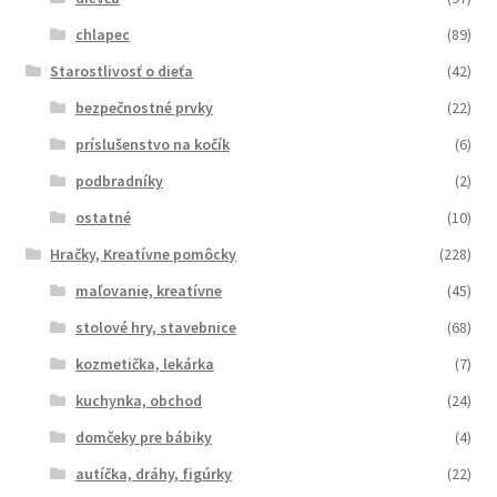
chlapec
(89)
Starostlivosť o dieťa
(42)
bezpečnostné prvky
(22)
príslušenstvo na kočík
(6)
podbradníky
(2)
ostatné
(10)
Hračky, Kreatívne pomôcky
(228)
maľovanie, kreatívne
(45)
stolové hry, stavebnice
(68)
kozmetička, lekárka
(7)
kuchynka, obchod
(24)
domčeky pre bábiky
(4)
autíčka, dráhy, figúrky
(22)