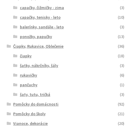
capačky, čižmičky - zima
(3)
capačky, tenisky - leto
(10)
balerínky, sandále - leto
(3)
ponožky, papučky
(13)
Čiapky, Rukavice, Oblečenie
(36)
čiapky
(18)
šatky, nákrčníky, šály
(3)
rukavičky
(6)
pančuchy
(1)
šaty, tutu, tričká
(3)
Pomôcky do domácnosti
(92)
Pomôcky do školy
(21)
Vianoce, dekorácie
(20)