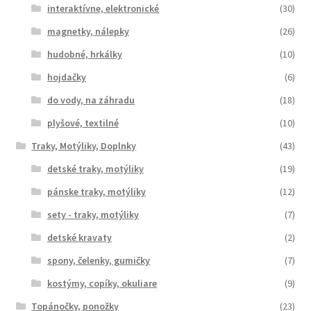
interaktívne, elektronické
(30)
magnetky, nálepky
(26)
hudobné, hrkálky
(10)
hojdačky
(6)
do vody, na záhradu
(18)
plyšové, textilné
(10)
Traky, Motýliky, Doplnky
(43)
detské traky, motýliky
(19)
pánske traky, motýliky
(12)
sety - traky, motýliky
(7)
detské kravaty
(2)
spony, čelenky, gumičky
(7)
kostýmy, copíky, okuliare
(9)
Topánočky, ponožky
(23)