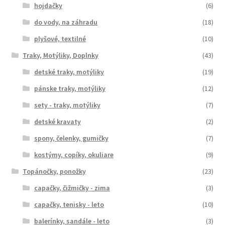
hojdačky
(6)
do vody, na záhradu
(18)
plyšové, textilné
(10)
Traky, Motýliky, Doplnky
(43)
detské traky, motýliky
(19)
pánske traky, motýliky
(12)
sety - traky, motýliky
(7)
detské kravaty
(2)
spony, čelenky, gumičky
(7)
kostýmy, copíky, okuliare
(9)
Topánočky, ponožky
(23)
capačky, čižmičky - zima
(3)
capačky, tenisky - leto
(10)
balerínky, sandále - leto
(3)