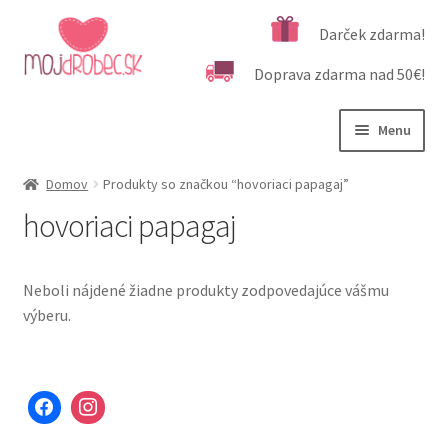
Preskočiť
Preskočiť
Darček zdarma!
na
na
Doprava zdarma nad 50€!
navigáciu
obsah
Menu
Rozbali
Podľa veku
Domov
Produkty so značkou “hovoriaci papagaj”
podrad
hovoriaci papagaj
menu
Rozbali
Kategórie produktov
podrad
menu
Rozbali
Dôležité informácie
Neboli nájdené žiadne produkty zodpovedajúce vášmu
podrad
výberu.
menu
Kontakt