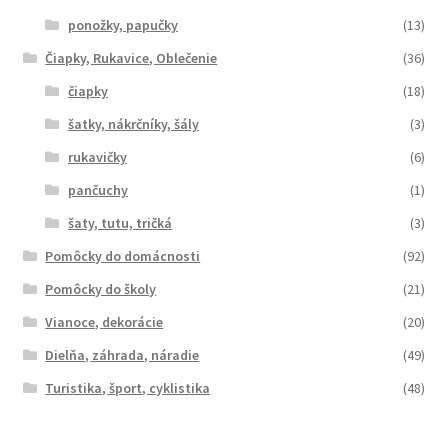
ponožky, papučky
(13)
Čiapky, Rukavice, Oblečenie
(36)
čiapky
(18)
šatky, nákrčníky, šály
(3)
rukavičky
(6)
pančuchy
(1)
šaty, tutu, tričká
(3)
Pomôcky do domácnosti
(92)
Pomôcky do školy
(21)
Vianoce, dekorácie
(20)
Dielňa, záhrada, náradie
(49)
Turistika, šport, cyklistika
(48)