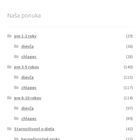
Naša ponuka
pre 1-2 roky
(29)
dievča
(26)
chlapec
(28)
pre 3-5 rokov
(140)
dievča
(115)
chlapec
(117)
pre 6-10 rokov
(114)
dievča
(97)
chlapec
(89)
Starostlivosť o dieťa
(42)
bezpečnostné prvky
(22)