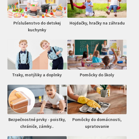
Príslušenstvo do detskej
Hojdačky, hračky na záhradu
kuchynky
Traky, motýliky a doplnky
Pomôcky do školy
Bezpečnostné prvky - poistky,
Pomôcky do domácnosti,
chrániče, zámky..
upratovanie