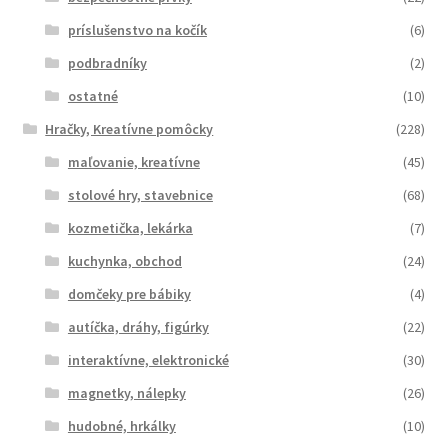
príslušenstvo na kočík
(6)
podbradníky
(2)
ostatné
(10)
Hračky, Kreatívne pomôcky
(228)
maľovanie, kreatívne
(45)
stolové hry, stavebnice
(68)
kozmetička, lekárka
(7)
kuchynka, obchod
(24)
domčeky pre bábiky
(4)
autíčka, dráhy, figúrky
(22)
interaktívne, elektronické
(30)
magnetky, nálepky
(26)
hudobné, hrkálky
(10)