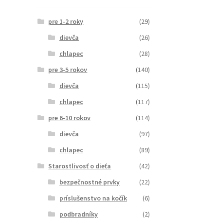
pre 1-2 roky
(29)
dievča
(26)
chlapec
(28)
pre 3-5 rokov
(140)
dievča
(115)
chlapec
(117)
pre 6-10 rokov
(114)
dievča
(97)
chlapec
(89)
Starostlivosť o dieťa
(42)
bezpečnostné prvky
(22)
príslušenstvo na kočík
(6)
podbradníky
(2)