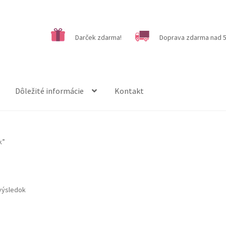
Darček zdarma!
Doprava zdarma nad 5
Dôležité informácie
Kontakt
k”
výsledok