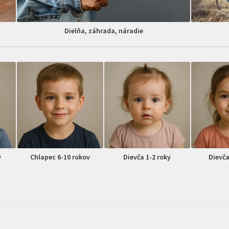
Dielňa, záhrada, náradie
v
Chlapec 6-10 rokov
Dievča 1-2 roky
Dievča