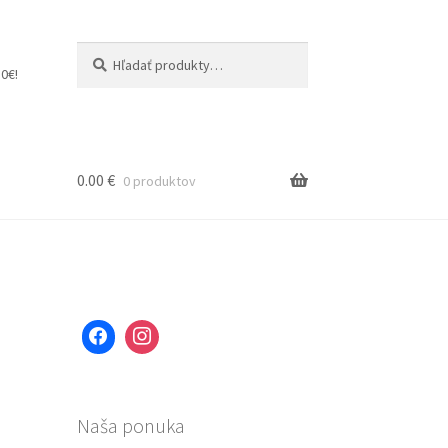
Hľadať:
Vyhľadávanie
0€!
0.00
€
0 produktov
Naša ponuka