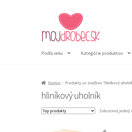
Preskočiť
Preskočiť
na
na
navigáciu
obsah
Podľa veku
Kategórie produktov
Domov
Produkty so značkou “hliníkový uholní
hliníkový uholník
Zobrazený jediný 