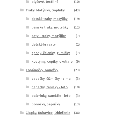
plyšové, textilné
(10)
Traky, Motýliky, Doplnky
(43)
detské traky, motýliky
(19)
pánske traky, motýliky
(12)
sety - traky, motýliky
(7)
detské kravaty
(2)
spony, čelenky, gumičky
(7)
kostýmy, copíky, okuliare
(9)
Topánočky, ponožky
(23)
capačky, čižmičky - zima
(3)
capačky, tenisky - leto
(10)
balerínky, sandále - leto
(3)
ponožky, papučky
(13)
Čiapky, Rukavice, Oblečenie
(36)