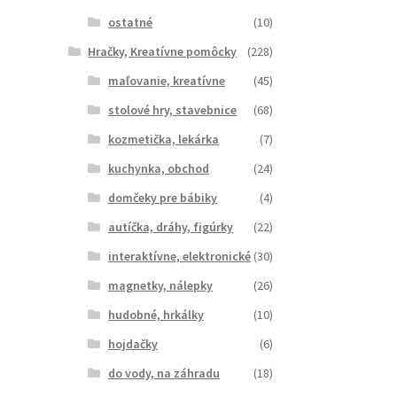
ostatné
(10)
Hračky, Kreatívne pomôcky
(228)
maľovanie, kreatívne
(45)
stolové hry, stavebnice
(68)
kozmetička, lekárka
(7)
kuchynka, obchod
(24)
domčeky pre bábiky
(4)
autíčka, dráhy, figúrky
(22)
interaktívne, elektronické
(30)
magnetky, nálepky
(26)
hudobné, hrkálky
(10)
hojdačky
(6)
do vody, na záhradu
(18)