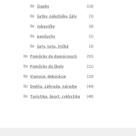
čiapky
(18)
šatky, nákrčníky, šály
(3)
rukavičky
(6)
pančuchy
(1)
šaty, tutu, tričká
(3)
Pomôcky do domácnosti
(92)
Pomôcky do školy
(21)
Vianoce, dekorácie
(20)
Dielňa, záhrada, náradie
(49)
Turistika, šport, cyklistika
(48)