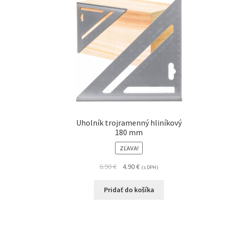
Uholník trojramenný hliníkový
180 mm
ZĽAVA!
6.90
€
4.90
€
(s DPH)
Pridať do košíka