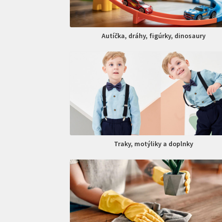
Autíčka, dráhy, figúrky, dinosaury
Traky, motýliky a doplnky