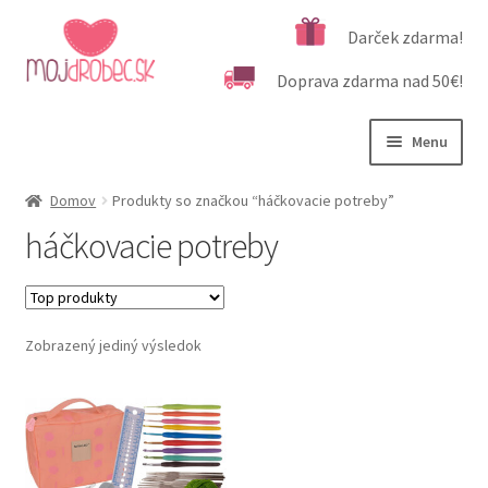
Preskočiť
Preskočiť
Darček zdarma!
na
na
Doprava zdarma nad 50€!
navigáciu
obsah
Menu
Rozbali
Podľa veku
Domov
Produkty so značkou “háčkovacie potreby”
podrad
háčkovacie potreby
menu
Rozbali
Kategórie produktov
podrad
menu
Rozbali
Dôležité informácie
podrad
Zobrazený jediný výsledok
menu
Kontakt