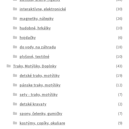
interaktívne, elektronické
(30)
magnetky, nálepky
(26)
hudobné, hrkálky
(10)
hojdačky
(6)
do vody, na záhradu
(18)
plyšové, textilné
(10)
Traky, Motýliky, Doplnky
(43)
detské traky, motýliky
(19)
pánske traky, motýliky
(12)
sety - traky, motýliky
(7)
detské kravaty
(2)
spony, čelenky, gumičky
(7)
kostýmy, copíky, okuliare
(9)