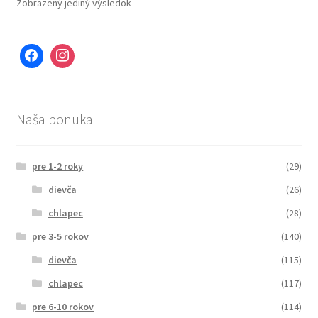
Zobrazený jediný výsledok
Naša ponuka
pre 1-2 roky
(29)
dievča
(26)
chlapec
(28)
pre 3-5 rokov
(140)
dievča
(115)
chlapec
(117)
pre 6-10 rokov
(114)