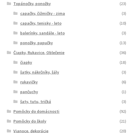
Topánočky, ponožky
(23)
capačky, čižmičky - zima
(3)
capačky, tenisky - leto
(10)
balerínky, sandále - leto
(3)
ponožky, papučky
(13)
Čiapky, Rukavice, Oblečenie
(36)
čiapky
(18)
šatky, nákrčníky, šály
(3)
rukavičky
(6)
pančuchy
(1)
šaty, tutu, tričká
(3)
Pomôcky do domácnosti
(92)
Pomôcky do školy
(21)
Vianoce, dekorácie
(20)