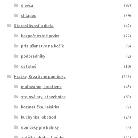
dievča
(97)
chlapec
(89)
Starostlivosť o dieťa
(42)
bezpečnostné prvky
(22)
príslušenstvo na kočík
(6)
podbradníky
(2)
ostatné
(10)
Hračky, Kreatívne pomôcky
(228)
maľovanie, kreatívne
(45)
stolové hry, stavebnice
(68)
kozmetička, lekárka
(7)
kuchynka, obchod
(24)
domčeky pre bábiky
(4)
autíčka, dráhy, figúrky
(22)