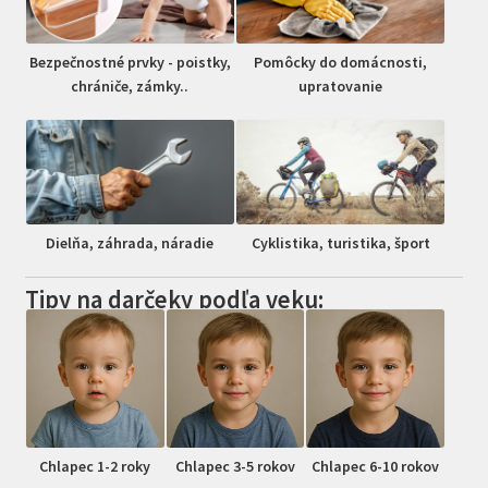
Bezpečnostné prvky - poistky,
Pomôcky do domácnosti,
chrániče, zámky..
upratovanie
Dielňa, záhrada, náradie
Cyklistika, turistika, šport
Tipy na darčeky podľa veku:
Chlapec 1-2 roky
Chlapec 3-5 rokov
Chlapec 6-10 rokov