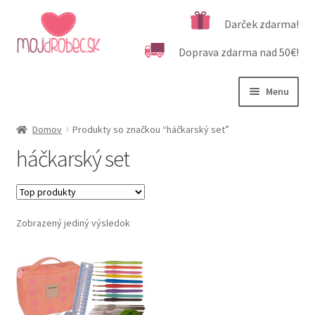
Preskočiť
Preskočiť
Darček zdarma!
na
na
Doprava zdarma nad 50€!
navigáciu
obsah
Menu
Rozbali
Podľa veku
Domov
Produkty so značkou “háčkarský set”
podrad
háčkarský set
menu
Rozbali
Kategórie produktov
podrad
menu
Rozbali
Dôležité informácie
podrad
Zobrazený jediný výsledok
menu
Kontakt