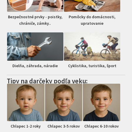
Bezpečnostné prvky - poistky,
Pomôcky do domácnosti,
chrániče, zámky..
upratovanie
Dielňa, záhrada, náradie
Cyklistika, turistika, šport
Tipy na darčeky podľa veku:
Chlapec 1-2 roky
Chlapec 3-5 rokov
Chlapec 6-10 rokov