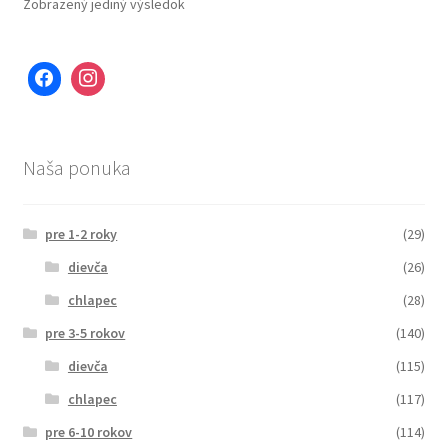
Zobrazený jediný výsledok
Naša ponuka
pre 1-2 roky
(29)
dievča
(26)
chlapec
(28)
pre 3-5 rokov
(140)
dievča
(115)
chlapec
(117)
pre 6-10 rokov
(114)