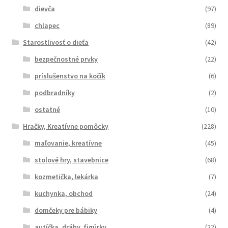
dievča
(97)
chlapec
(89)
Starostlivosť o dieťa
(42)
bezpečnostné prvky
(22)
príslušenstvo na kočík
(6)
podbradníky
(2)
ostatné
(10)
Hračky, Kreatívne pomôcky
(228)
maľovanie, kreatívne
(45)
stolové hry, stavebnice
(68)
kozmetička, lekárka
(7)
kuchynka, obchod
(24)
domčeky pre bábiky
(4)
autíčka, dráhy, figúrky
(22)