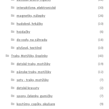
interaktívne, elektronické
(30)
magnetky, nálepky
(26)
hudobné, hrkálky
(10)
hojdačky
(6)
do vody, na záhradu
(18)
plyšové, textilné
(10)
Traky, Motýliky, Doplnky
(43)
detské traky, motýliky
(19)
pánske traky, motýliky
(12)
sety - traky, motýliky
(7)
detské kravaty
(2)
spony, čelenky, gumičky
(7)
kostýmy, copíky, okuliare
(9)