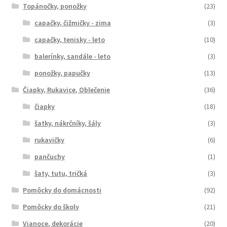
Topánočky, ponožky
(23)
capačky, čižmičky - zima
(3)
capačky, tenisky - leto
(10)
balerínky, sandále - leto
(3)
ponožky, papučky
(13)
Čiapky, Rukavice, Oblečenie
(36)
čiapky
(18)
šatky, nákrčníky, šály
(3)
rukavičky
(6)
pančuchy
(1)
šaty, tutu, tričká
(3)
Pomôcky do domácnosti
(92)
Pomôcky do školy
(21)
Vianoce, dekorácie
(20)