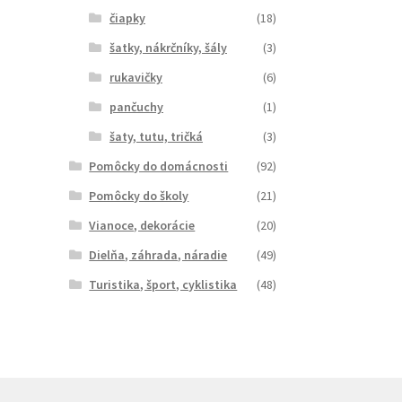
čiapky
(18)
šatky, nákrčníky, šály
(3)
rukavičky
(6)
pančuchy
(1)
šaty, tutu, tričká
(3)
Pomôcky do domácnosti
(92)
Pomôcky do školy
(21)
Vianoce, dekorácie
(20)
Dielňa, záhrada, náradie
(49)
Turistika, šport, cyklistika
(48)