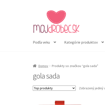
Preskočiť
Preskočiť
na
na
navigáciu
obsah
Podľa veku
Kategórie produktov
Domov
Produkty so značkou “gola sada”
gola sada
Zobrazený jediný 