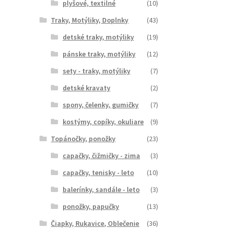
plyšové, textilné
(10)
Traky, Motýliky, Doplnky
(43)
detské traky, motýliky
(19)
pánske traky, motýliky
(12)
sety - traky, motýliky
(7)
detské kravaty
(2)
spony, čelenky, gumičky
(7)
kostýmy, copíky, okuliare
(9)
Topánočky, ponožky
(23)
capačky, čižmičky - zima
(3)
capačky, tenisky - leto
(10)
balerínky, sandále - leto
(3)
ponožky, papučky
(13)
Čiapky, Rukavice, Oblečenie
(36)