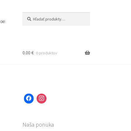
Hľadať:
Vyhľadávanie
0€!
0.00
€
0 produktov
Naša ponuka