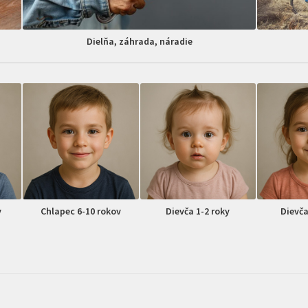
Dielňa, záhrada, náradie
v
Chlapec 6-10 rokov
Dievča 1-2 roky
Dievča