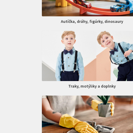
Autíčka, dráhy, figúrky, dinosaury
Traky, motýliky a doplnky