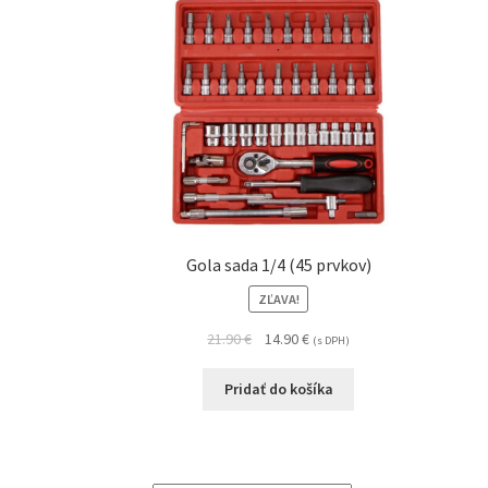
Gola sada 1/4 (45 prvkov)
ZĽAVA!
21.90
€
14.90
€
(s DPH)
Pridať do košíka