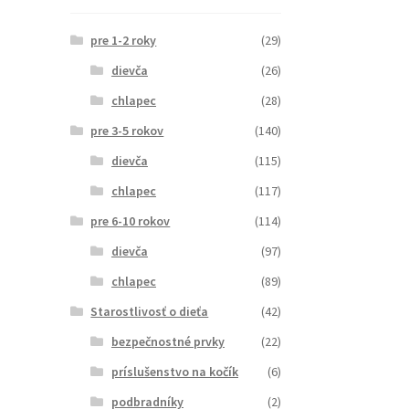
pre 1-2 roky
(29)
dievča
(26)
chlapec
(28)
pre 3-5 rokov
(140)
dievča
(115)
chlapec
(117)
pre 6-10 rokov
(114)
dievča
(97)
chlapec
(89)
Starostlivosť o dieťa
(42)
bezpečnostné prvky
(22)
príslušenstvo na kočík
(6)
podbradníky
(2)