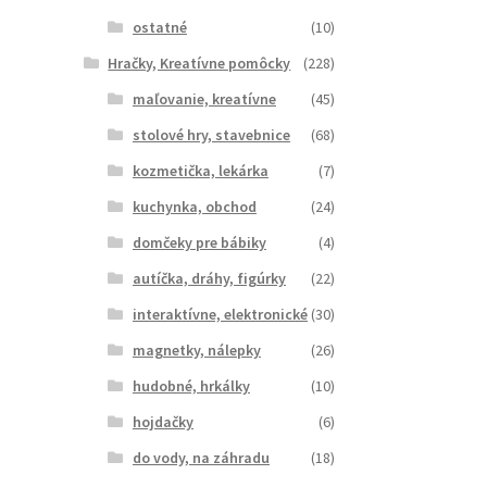
ostatné
(10)
Hračky, Kreatívne pomôcky
(228)
maľovanie, kreatívne
(45)
stolové hry, stavebnice
(68)
kozmetička, lekárka
(7)
kuchynka, obchod
(24)
domčeky pre bábiky
(4)
autíčka, dráhy, figúrky
(22)
interaktívne, elektronické
(30)
magnetky, nálepky
(26)
hudobné, hrkálky
(10)
hojdačky
(6)
do vody, na záhradu
(18)