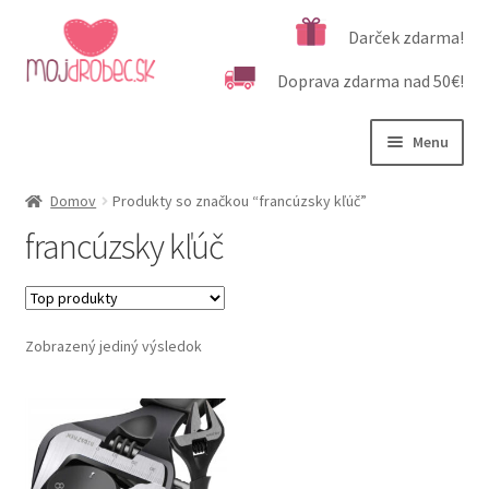
Preskočiť
Preskočiť
Darček zdarma!
na
na
Doprava zdarma nad 50€!
navigáciu
obsah
Menu
Rozbali
Podľa veku
Domov
Produkty so značkou “francúzsky kľúč”
podrad
francúzsky kľúč
menu
Rozbali
Kategórie produktov
podrad
menu
Rozbali
Dôležité informácie
podrad
Zobrazený jediný výsledok
menu
Kontakt