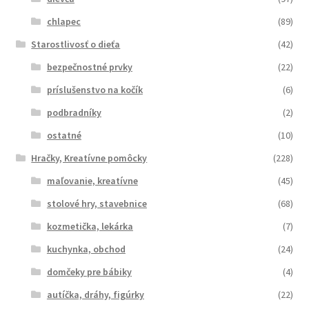
chlapec
(89)
Starostlivosť o dieťa
(42)
bezpečnostné prvky
(22)
príslušenstvo na kočík
(6)
podbradníky
(2)
ostatné
(10)
Hračky, Kreatívne pomôcky
(228)
maľovanie, kreatívne
(45)
stolové hry, stavebnice
(68)
kozmetička, lekárka
(7)
kuchynka, obchod
(24)
domčeky pre bábiky
(4)
autíčka, dráhy, figúrky
(22)