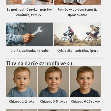
Bezpečnostné prvky - poistky,
Pomôcky do domácnosti,
chrániče, zámky..
upratovanie
Dielňa, záhrada, náradie
Cyklistika, turistika, šport
Tipy na darčeky podľa veku:
Chlapec 1-2 roky
Chlapec 3-5 rokov
Chlapec 6-10 rokov