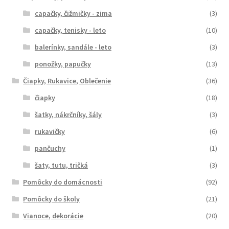
capačky, čižmičky - zima
(3)
capačky, tenisky - leto
(10)
balerínky, sandále - leto
(3)
ponožky, papučky
(13)
Čiapky, Rukavice, Oblečenie
(36)
čiapky
(18)
šatky, nákrčníky, šály
(3)
rukavičky
(6)
pančuchy
(1)
šaty, tutu, tričká
(3)
Pomôcky do domácnosti
(92)
Pomôcky do školy
(21)
Vianoce, dekorácie
(20)