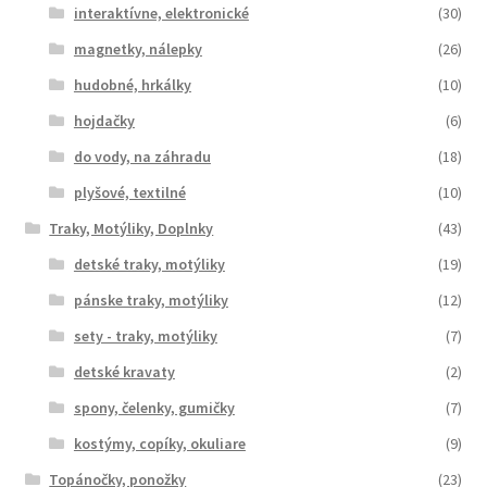
interaktívne, elektronické
(30)
magnetky, nálepky
(26)
hudobné, hrkálky
(10)
hojdačky
(6)
do vody, na záhradu
(18)
plyšové, textilné
(10)
Traky, Motýliky, Doplnky
(43)
detské traky, motýliky
(19)
pánske traky, motýliky
(12)
sety - traky, motýliky
(7)
detské kravaty
(2)
spony, čelenky, gumičky
(7)
kostýmy, copíky, okuliare
(9)
Topánočky, ponožky
(23)