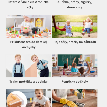
Interaktívne a elektronické
Autíčka, dráhy, figúrky,
hračky
dinosaury
Príslušenstvo do detskej
Hojdačky, hračky na záhradu
kuchynky
Traky, motýliky a doplnky
Pomôcky do školy